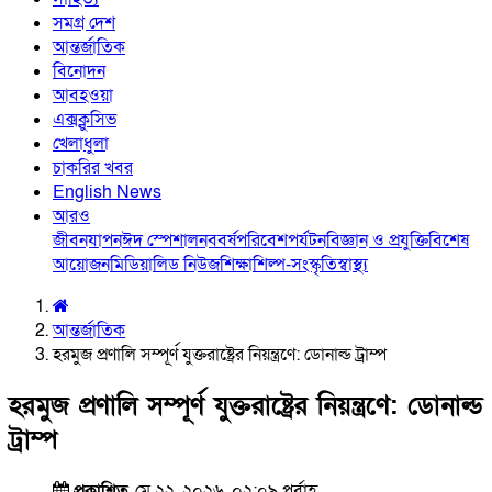
সমগ্র দেশ
আন্তর্জাতিক
বিনোদন
আবহওয়া
এক্সক্লুসিভ
খেলাধুলা
চাকরির খবর
English News
আরও
জীবনযাপন
ঈদ স্পেশাল
নববর্ষ
পরিবেশ
পর্যটন
বিজ্ঞান ও প্রযুক্তি
বিশেষ
আয়োজন
মিডিয়া
লিড নিউজ
শিক্ষা
শিল্প-সংস্কৃতি
স্বাস্থ্য
আন্তর্জাতিক
হরমুজ প্রণালি সম্পূর্ণ যুক্তরাষ্ট্রের নিয়ন্ত্রণে: ডোনাল্ড ট্রাম্প
হরমুজ প্রণালি সম্পূর্ণ যুক্তরাষ্ট্রের নিয়ন্ত্রণে: ডোনাল্ড
ট্রাম্প
প্রকাশিত
মে ২২, ২০২৬, ০২:০৯ পূর্বাহ্ণ