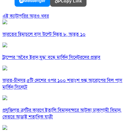
Messenger
Copy Link
এই ক্যাটাগরির আরও খবর
ভারতের হিমাচলে বাস উল্টে নিহত ৮, আহত ১০
ট্রাম্পের ‘অবৈধ ইরান যুদ্ধ’ বন্ধে মার্কিন সিনেটরদের প্রস্তাব
ভারত-চীনসহ ৫টি দেশের ওপর ১০০ শতাংশ শুল্ক আরোপের বিল পাস
মার্কিন সিনেটে
প্রযুক্তিগত ত্রুটির কারণে ইতালি বিমানবন্দরে আটকা ঢাকাগামী বিমান,
ভেতরে আড়াই শতাধিক যাত্রী