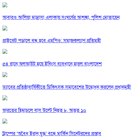
আবারও আলিয়া মাদ্রাসা এলাকায় সংঘর্ষের আশঙ্কা, পুলিশ মোতায়েন
প্রাইভেট পড়ালে বন্ধ হবে এমপিও: সমাজকল্যাণ প্রতিমন্ত্রী
৫৪ রানে অলআউট হয়ে ইনিংস ব্যবধানে হারল বাংলাদেশ
ড্যাবের প্রতিষ্ঠাবার্ষিকীতে চিকিৎসক সমাবেশের উদ্বোধন করলেন প্রধানমন্ত্রী
ভারতের হিমাচলে বাস উল্টে নিহত ৮, আহত ১০
ট্রাম্পের ‘অবৈধ ইরান যুদ্ধ’ বন্ধে মার্কিন সিনেটরদের প্রস্তাব