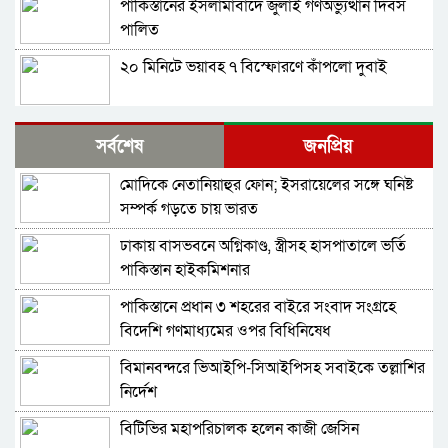
পাকিস্তানের ইসলামাবাদে জুলাই গণঅভ্যুত্থান দিবস
পালিত
২০ মিনিটে ভয়াবহ ৭ বিস্ফোরণে কাঁপলো দুবাই
ইরাক সফরে হঠাৎ ইরানের পররাষ্ট্রমন্ত্রী আব্বাস
সর্বশেষ
জনপ্রিয়
আরাগচি
মোদিকে নেতানিয়াহুর ফোন; ইসরায়েলের সঙ্গে ঘনিষ্ট
শেখ হাসিনার বক্তব্য দেওয়ার সঙ্গে ভারত সরকারের
সম্পর্ক গড়তে চায় ভারত
কোনও সম্পর্ক নেই: রণধীর জয়সোয়াল
ঢাকায় বাসভবনে অগ্নিকাণ্ড, স্ত্রীসহ হাসপাতালে ভর্তি
ভারত সীমান্তে ২৫০টি অত্যাধুনিক চীনা যুদ্ধযান
পাকিস্তান হাইকমিশনার
মোতায়েন করলো পাকিস্তান
পাকিস্তানে প্রধান ৩ শহরের বাইরে সংবাদ সংগ্রহে
শ্রীলঙ্কার কারাগারে আবার দাঙ্গা, পরিস্থিতিতে নিয়ন্ত্রণে
বিদেশি গণমাধ্যমের ওপর বিধিনিষেধ
সেনা মোতায়েন
বিমানবন্দরে ভিআইপি-সিআইপিসহ সবাইকে তল্লাশির
বাংলাদেশ থেকে আসা হিন্দু-বৌদ্ধ-খ্রিস্টানরা
নির্দেশ
অনুপ্রবেশকারী নন: শুভেন্দু
বিটিভির মহাপরিচালক হলেন কাজী জেসিন
চলতি সপ্তাহে ইরানে ভয়াবহ হামলার প্রস্তুতি নিচ্ছে