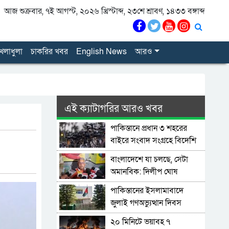
আজ শুক্রবার, ৭ই আগস্ট, ২০২৬ খ্রিস্টাব্দ, ২৩শে শ্রাবণ, ১৪৩৩ বঙ্গাব্দ
েলাধুলা
চাকরির খবর
English News
আরও
এই ক্যাটাগরির আরও খবর
পাকিস্তানে প্রধান ৩ শহরের
বাইরে সংবাদ সংগ্রহে বিদেশি
গণমাধ্যমের ওপর বিধিনিষেধ
বাংলাদেশে যা চলছে, সেটা
অমানবিক: দিলীপ ঘোষ
পাকিস্তানের ইসলামাবাদে
জুলাই গণঅভ্যুত্থান দিবস
পালিত
২০ মিনিটে ভয়াবহ ৭