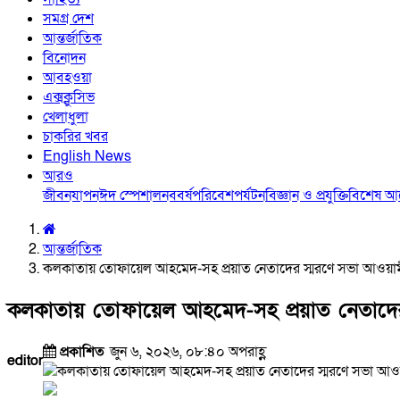
সমগ্র দেশ
আন্তর্জাতিক
বিনোদন
আবহওয়া
এক্সক্লুসিভ
খেলাধুলা
চাকরির খবর
English News
আরও
জীবনযাপন
ঈদ স্পেশাল
নববর্ষ
পরিবেশ
পর্যটন
বিজ্ঞান ও প্রযুক্তি
বিশেষ 
আন্তর্জাতিক
কলকাতায় তোফায়েল আহমেদ-সহ প্রয়াত নেতাদের স্মরণে সভা আওয়া
কলকাতায় তোফায়েল আহমেদ-সহ প্রয়াত নেতাদের
প্রকাশিত
জুন ৬, ২০২৬, ০৮:৪০ অপরাহ্ণ
editor