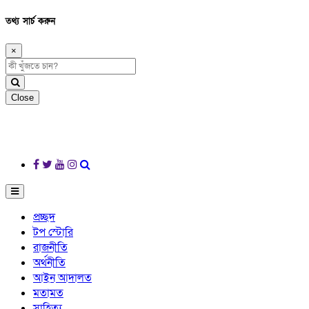
তথ্য সার্চ করুন
×
Close
প্রচ্ছদ
টপ স্টোরি
রাজনীতি
অর্থনীতি
আইন আদালত
মতামত
সাহিত্য