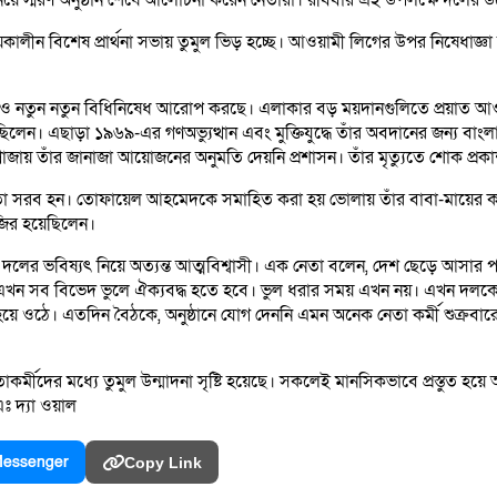
ি নিয়ে স্মরণ অনুষ্ঠান শেষে আলোচনা করেন নেতারা। রবিবার এই উপলক্ষে দলের উদ
য়কালীন বিশেষ প্রার্থনা সভায় তুমুল ভিড় হচ্ছে। আওয়ামী লিগের উপর নিষেধাজ
সনও নতুন নতুন বিধিনিষেধ আরোপ করছে। এলাকার বড় ময়দানগুলিতে প্রয়াত আ
ন। এছাড়া‌ ১৯৬৯-এর গণঅভ্যুত্থান এবং মুক্তিযুদ্ধে তাঁর অবদানের জন্য বাং
াজায় তাঁর জানাজা আয়োজনের অনুমতি দেয়নি প্রশাসন। তাঁর মৃত্যুতে শোক প্রকা
া সরব হন। তোফায়েল আহমেদকে সমাহিত করা হয় ভোলায় তাঁর বাবা-মায়ের কবর
জির হয়েছিলেন।
 দলের ভবিষ্যৎ নিয়ে অত্যন্ত আত্মবিশ্বাসী। এক নেতা বলেন, দেশ ছেড়ে আসার পর
এখন সব বিভেদ ভুলে ঐক্যবদ্ধ হতে হবে। ভুল ধরার সময় এখন নয়। এখন দলক
হয়ে ওঠে। এতদিন বৈঠকে, অনুষ্ঠানে যোগ দেননি এমন অনেক নেতা কর্মী শুক্রবারে
কর্মীদের মধ্যে তুমুল উন্মাদনা সৃষ্টি হয়েছে। সকলেই মানসিকভাবে প্রস্তুত হ
ুএঃ দ্যা ওয়াল
essenger
Copy Link