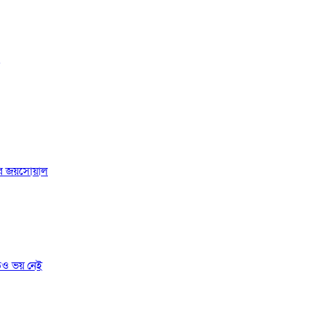
র জয়সোয়াল
তেও ভয় নেই