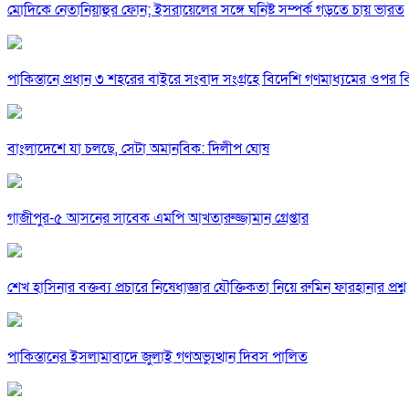
মোদিকে নেতানিয়াহুর ফোন; ইসরায়েলের সঙ্গে ঘনিষ্ট সম্পর্ক গড়তে চায় ভারত
পাকিস্তানে প্রধান ৩ শহরের বাইরে সংবাদ সংগ্রহে বিদেশি গণমাধ্যমের ওপর ব
বাংলাদেশে যা চলছে, সেটা অমানবিক: দিলীপ ঘোষ
গাজীপুর-৫ আসনের সাবেক এমপি আখতারুজ্জামান গ্রেপ্তার
শেখ হাসিনার বক্তব্য প্রচারে নিষেধাজ্ঞার যৌক্তিকতা নিয়ে রুমিন ফারহানার প্রশ্ন
পাকিস্তানের ইসলামাবাদে জুলাই গণঅভ্যুত্থান দিবস পালিত