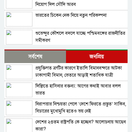
নিয়োগ দিল সৌদি আরব
ভারতের চিকেন নেক নিয়ে নতুন পরিকল্পনা
শুভেন্দুর কৌশলে বদলে যাচ্ছে পশ্চিমবঙ্গের রাজনীতির
সমীকরণ
বাংলাদেশের সঙ্গে ফারাক্কা চুক্তি নবায়ন না করার দাবি
সর্বশেষ
জনপ্রিয়
ভারতীয় এমপির
প্রযুক্তিগত ত্রুটির কারণে ইতালি বিমানবন্দরে আটকা
মোদিকে নেতানিয়াহুর ফোন; ইসরায়েলের সঙ্গে ঘনিষ্ট
ঢাকাগামী বিমান, ভেতরে আড়াই শতাধিক যাত্রী
সম্পর্ক গড়তে চায় ভারত
দিল্লিতে হাসিনার বক্তব্য: আগের কথাই আবার বলল
পাকিস্তানে প্রধান ৩ শহরের বাইরে সংবাদ সংগ্রহে
ভারত
বিদেশি গণমাধ্যমের ওপর বিধিনিষেধ
নিরাপত্তার নিশ্চয়তা পেলে ‘দেশে ফিরতে প্রস্তুত’ সাকিব,
বাংলাদেশে যা চলছে, সেটা অমানবিক: দিলীপ ঘোষ
বিচারের মুখোমুখি হতেও ভয় নেই
দেশের ২৩তম রাষ্ট্রপতি কে হচ্ছেন? আলোচনায় আছেন
পাকিস্তানের ইসলামাবাদে জুলাই গণঅভ্যুত্থান দিবস
কারা?
পালিত