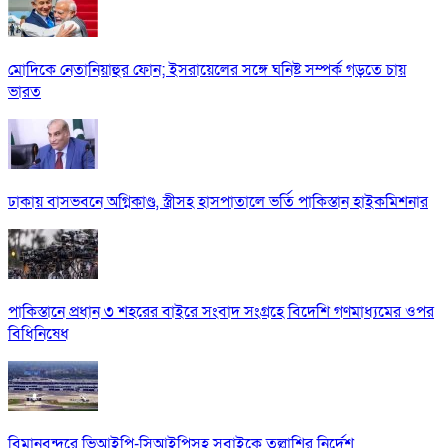
মোদিকে নেতানিয়াহুর ফোন; ইসরায়েলের সঙ্গে ঘনিষ্ট সম্পর্ক গড়তে চায়
ভারত
ঢাকায় বাসভবনে অগ্নিকাণ্ড, স্ত্রীসহ হাসপাতালে ভর্তি পাকিস্তান হাইকমিশনার
পাকিস্তানে প্রধান ৩ শহরের বাইরে সংবাদ সংগ্রহে বিদেশি গণমাধ্যমের ওপর
বিধিনিষেধ
বিমানবন্দরে ভিআইপি-সিআইপিসহ সবাইকে তল্লাশির নির্দেশ