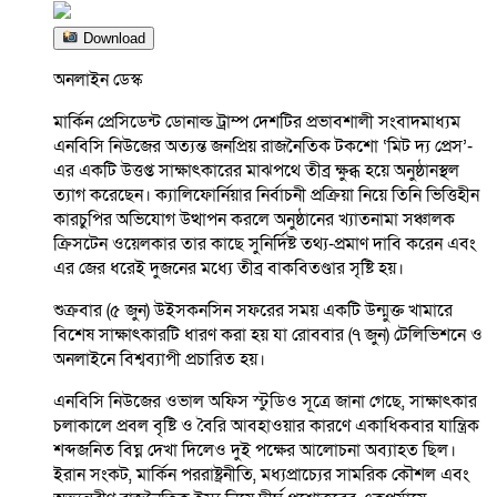
Download
অনলাইন ডেস্ক
মার্কিন প্রেসিডেন্ট ডোনাল্ড ট্রাম্প দেশটির প্রভাবশালী সংবাদমাধ্যম
এনবিসি নিউজের অত্যন্ত জনপ্রিয় রাজনৈতিক টকশো ‘মিট দ্য প্রেস’-
এর একটি উত্তপ্ত সাক্ষাৎকারের মাঝপথে তীব্র ক্ষুব্ধ হয়ে অনুষ্ঠানস্থল
ত্যাগ করেছেন। ক্যালিফোর্নিয়ার নির্বাচনী প্রক্রিয়া নিয়ে তিনি ভিত্তিহীন
কারচুপির অভিযোগ উত্থাপন করলে অনুষ্ঠানের খ্যাতনামা সঞ্চালক
ক্রিসটেন ওয়েলকার তার কাছে সুনির্দিষ্ট তথ্য-প্রমাণ দাবি করেন এবং
এর জের ধরেই দুজনের মধ্যে তীব্র বাকবিতণ্ডার সৃষ্টি হয়।
শুক্রবার (৫ জুন) উইসকনসিন সফরের সময় একটি উন্মুক্ত খামারে
বিশেষ সাক্ষাৎকারটি ধারণ করা হয় যা রোববার (৭ জুন) টেলিভিশনে ও
অনলাইনে বিশ্বব্যাপী প্রচারিত হয়।
এনবিসি নিউজের ওভাল অফিস স্টুডিও সূত্রে জানা গেছে, সাক্ষাৎকার
চলাকালে প্রবল বৃষ্টি ও বৈরি আবহাওয়ার কারণে একাধিকবার যান্ত্রিক
শব্দজনিত বিঘ্ন দেখা দিলেও দুই পক্ষের আলোচনা অব্যাহত ছিল।
ইরান সংকট, মার্কিন পররাষ্ট্রনীতি, মধ্যপ্রাচ্যের সামরিক কৌশল এবং