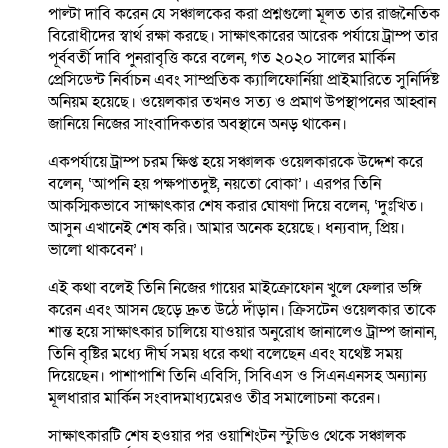
পাল্টা দাবি করেন যে সঞ্চালকের করা প্রশ্নগুলো মূলত তার রাজনৈতিক
বিরোধীদের স্বার্থ রক্ষা করছে। সাক্ষাৎকারের আরেক পর্যায়ে ট্রাম্প তার
পূর্ববর্তী দাবি পুনরাবৃত্তি করে বলেন, গত ২০২০ সালের মার্কিন
প্রেসিডেন্ট নির্বাচন এবং সাম্প্রতিক ক্যালিফোর্নিয়া প্রাইমারিতে সুনির্দিষ্ট
অনিয়ম হয়েছে। ওয়েলকার তখনও সত্য ও প্রমাণ উপস্থাপনের আহ্বান
জানিয়ে নিজের সাংবাদিকতার অবস্থানে অনড় থাকেন।
একপর্যায়ে ট্রাম্প চরম ক্ষিপ্ত হয়ে সঞ্চালক ওয়েলকারকে উদ্দেশ করে
বলেন, ‘আপনি হয় পক্ষপাতদুষ্ট, নয়তো বোকা’। এরপর তিনি
আকস্মিকভাবে সাক্ষাৎকার শেষ করার ঘোষণা দিয়ে বলেন, ‘দুঃখিত।
আসুন এখানেই শেষ করি। আমার অনেক হয়েছে। ধন্যবাদ, প্রিয়।
ভালো থাকবেন’।
এই কথা বলেই তিনি নিজের গায়ের মাইক্রোফোন খুলে ফেলার ভঙ্গি
করেন এবং আসন ছেড়ে দ্রুত উঠে দাঁড়ান। ক্রিসটেন ওয়েলকার তাকে
শান্ত হয়ে সাক্ষাৎকার চালিয়ে যাওয়ার অনুরোধ জানালেও ট্রাম্প জানান,
তিনি বৃষ্টির মধ্যে দীর্ঘ সময় ধরে কথা বলেছেন এবং যথেষ্ট সময়
দিয়েছেন। পাশাপাশি তিনি এবিসি, সিবিএস ও সিএনএনসহ অন্যান্য
মূলধারার মার্কিন সংবাদমাধ্যমেরও তীব্র সমালোচনা করেন।
সাক্ষাৎকারটি শেষ হওয়ার পর ওয়াশিংটন স্টুডিও থেকে সঞ্চালক