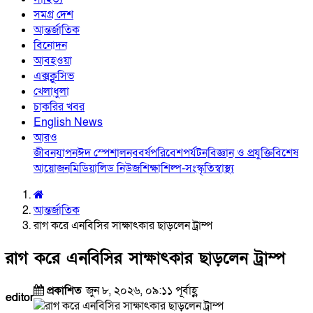
সমগ্র দেশ
আন্তর্জাতিক
বিনোদন
আবহওয়া
এক্সক্লুসিভ
খেলাধুলা
চাকরির খবর
English News
আরও
জীবনযাপন
ঈদ স্পেশাল
নববর্ষ
পরিবেশ
পর্যটন
বিজ্ঞান ও প্রযুক্তি
বিশেষ
আয়োজন
মিডিয়া
লিড নিউজ
শিক্ষা
শিল্প-সংস্কৃতি
স্বাস্থ্য
আন্তর্জাতিক
রাগ করে এনবিসির সাক্ষাৎকার ছাড়লেন ট্রাম্প
রাগ করে এনবিসির সাক্ষাৎকার ছাড়লেন ট্রাম্প
প্রকাশিত
জুন ৮, ২০২৬, ০৯:১১ পূর্বাহ্ণ
editor