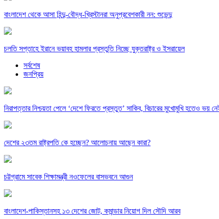
বাংলাদেশ থেকে আসা হিন্দু-বৌদ্ধ-খ্রিস্টানরা অনুপ্রবেশকারী নন: শুভেন্দু
চলতি সপ্তাহে ইরানে ভয়াবহ হামলার প্রস্তুতি নিচ্ছে যুক্তরাষ্ট্র ও ইসরায়েল
সর্বশেষ
জনপ্রিয়
নিরাপত্তার নিশ্চয়তা পেলে ‘দেশে ফিরতে প্রস্তুত’ সাকিব, বিচারের মুখোমুখি হতেও ভয় নে
দেশের ২৩তম রাষ্ট্রপতি কে হচ্ছেন? আলোচনায় আছেন কারা?
চট্টগ্রামে সাবেক শিক্ষামন্ত্রী নওফেলের বাসভবনে আগুন
বাংলাদেশ-পাকিস্তানসহ ১৩ দেশের জোট, কমান্ডার নিয়োগ দিল সৌদি আরব