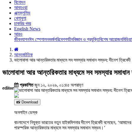
বিনোদন
আবহওয়া
এক্সক্লুসিভ
খেলাধুলা
চাকরির খবর
English News
আরও
জীবনযাপন
ঈদ স্পেশাল
নববর্ষ
পরিবেশ
পর্যটন
বিজ্ঞান ও প্রযুক্তি
বিশেষ আয়োজন
মিডিয়া
আন্তর্জাতিক
ভালোবাসা আর আন্তরিকতার মাধ্যমে সব সমস্যার সমাধান সম্ভব: দীনেশ ত্রিবেদী
ভালোবাসা আর আন্তরিকতার মাধ্যমে সব সমস্যার সমাধান স
প্রকাশিত
জুন ১২, ২০২৬, ০১:৪৫ অপরাহ্ণ
editor
📸 Download
অনলাইন ডেস্ক
বাংলাদেশে নিযুক্ত ভারতের নতুন হাইকমিশনার দীনেশ ত্রিবেদী বলেছেন, ‘আমা
পারস্পরিক আন্তরিকতার মাধ্যমে সব সমস্যার সমাধান সম্ভব।’