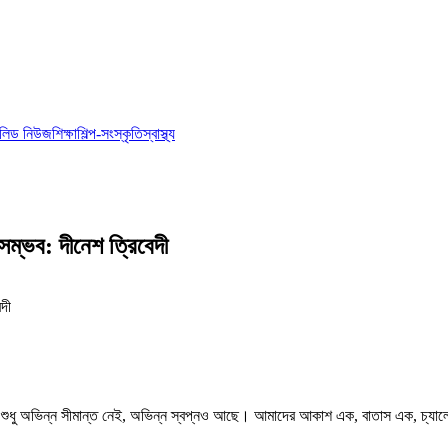
লিড নিউজ
শিক্ষা
শিল্প-সংস্কৃতি
স্বাস্থ্য
ম্ভব: দীনেশ ত্রিবেদী
দের শুধু অভিন্ন সীমান্ত নেই, অভিন্ন স্বপ্নও আছে। আমাদের আকাশ এক, বাতাস এক, চ্