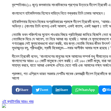
বৃহস্পতিবার (১১ জুন) কলকাতায় সাংবাদিকদের প্রশ্নের উত্তরে দীনেশ ত্রিবেদী
বাংলাদেশে হাইকমিশনার হিসেবে দায়িত্ব নিতে শুক্রবার তিনি ঢাকায় আসছেন।
হাইকমিশনার হিসেবে নিজের অগ্রাধিকারের প্রসঙ্গে দীনেশ ত্রিবেদী বলেন, ‘আ
অভিন্ন। (বাংলায় তিনি বলেন) একই আকাশ, একই বাতাস, একই যন্ত্রণা। তাই আ
নেতাজি ভবন পরিদর্শনের সুযোগ পাওয়ার বিষয়ে প্রতিক্রিয়া জানিয়ে বিজেপি ন
নেতাজিকে ঘিরে যে আবেগ, তা নিয়ে আমরা বড় হয়েছি। আমরা যে মূল্যবোধগুলো ধা
গণতন্ত্রের সেই মূল্যবোধগুলো ধারণ করছি, যার জন্য নেতাজি নিজের জীবন উৎসর
সুভাষচন্দ্র বসু, শ্রীঅরবিন্দ, স্বামী বিবেকানন্দ—সবার আশীর্বাদ আমার সঙ্গে রয়েছে।’
দীনেশ ত্রিবেদী বলেন, ‘বাংলাদেশের মানুষের সঙ্গে আমাদের সম্পর্ক শুধু সীমান্ত
বাংলাদেশের আরও ২০ কোটি মানুষকে যোগ করছি। এই ১৬০ কোটি মানুষ, যারা আমাদের
সাহায্য করবে, যাতে আমরা একসঙ্গে এগিয়ে যেতে পারি এবং আমাদের লক্ষ্য অর্
প্রসঙ্গত, গত এপ্রিলে ভারত সরকার দেশটির সাবেক রেলমন্ত্রী দীনেশ ত্রিবেদীক
আলো
Share
Tweet
Share
WhatsApp
Me
এই ক্যাটাগরির আরও খবর