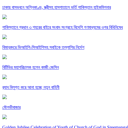
ঢাকায় বাসভবনে অগ্নিকাণ্ড, স্ত্রীসহ হাসপাতালে ভর্তি পাকিস্তান হাইকমিশনার
পাকিস্তানে প্রধান ৩ শহরের বাইরে সংবাদ সংগ্রহে বিদেশি গণমাধ্যমের ওপর বিধিনিষেধ
বিমানবন্দরে ভিআইপি-সিআইপিসহ সবাইকে তল্লাশির নির্দেশ
বিটিভির মহাপরিচালক হলেন কাজী জেসিন
র‍্যাব বিলুপ্ত করে আনা হচ্ছে নতুন বাহিনী
মৌলভীবাজার
Golden Jubilee Celebration of Youth of Church of God in Sreemanga