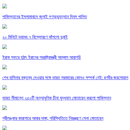
পাকিস্তানের ইসলামাবাদে জুলাই গণঅভ্যুত্থান দিবস পালিত
২০ মিনিটে ভয়াবহ ৭ বিস্ফোরণে কাঁপলো দুবাই
ইরাক সফরে হঠাৎ ইরানের পররাষ্ট্রমন্ত্রী আব্বাস আরাগচি
শেখ হাসিনার বক্তব্য দেওয়ার সঙ্গে ভারত সরকারের কোনও সম্পর্ক নেই: রণধীর জয়সোয়াল
ভারত সীমান্তে ২৫০টি অত্যাধুনিক চীনা যুদ্ধযান মোতায়েন করলো পাকিস্তান
শ্রীলঙ্কার কারাগারে আবার দাঙ্গা, পরিস্থিতিতে নিয়ন্ত্রণে সেনা মোতায়েন