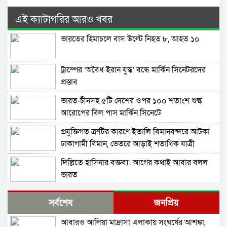
এই ক্যাটাগরির আরও খবর
ভারতের হিমাচলে বাস উল্টে নিহত ৮, আহত ১০
ট্রাম্পের ‘অবৈধ ইরান যুদ্ধ’ বন্ধে মার্কিন সিনেটরদের
প্রস্তাব
ভারত-চীনসহ ৫টি দেশের ওপর ১০০ শতাংশ শুল্ক
আরোপের বিল পাস মার্কিন সিনেটে
প্রযুক্তিগত ত্রুটির কারণে ইতালি বিমানবন্দরে আটকা
ঢাকাগামী বিমান, ভেতরে আড়াই শতাধিক যাত্রী
দিল্লিতে হাসিনার বক্তব্য: আগের কথাই আবার বলল
ভারত
বাংলাদেশ-পাকিস্তানসহ ১৩ দেশের জোট, কমান্ডার
সর্বশেষ
জনপ্রিয়
নিয়োগ দিল সৌদি আরব
আবারও আলিয়া মাদ্রাসা এলাকায় সংঘর্ষের আশঙ্কা,
ভারতের চিকেন নেক নিয়ে নতুন পরিকল্পনা