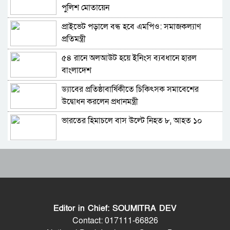
পুলিশ মোতায়েন
প্রাইভেট পড়ালে বন্ধ হবে এমপিও: সমাজকল্যাণ
শুভেন্দুর কৌশলে বদলে যাচ্ছে পশ্চিমবঙ্গের রাজনীতির
প্রতিমন্ত্রী
সমীকরণ
৫৪ রানে অলআউট হয়ে ইনিংস ব্যবধানে হারল
বাংলাদেশের সঙ্গে ফারাক্কা চুক্তি নবায়ন না করার দাবি
বাংলাদেশ
ভারতীয় এমপির
ড্যাবের প্রতিষ্ঠাবার্ষিকীতে চিকিৎসক সমাবেশের
মোদিকে নেতানিয়াহুর ফোন; ইসরায়েলের সঙ্গে ঘনিষ্ট
উদ্বোধন করলেন প্রধানমন্ত্রী
সম্পর্ক গড়তে চায় ভারত
ভারতের হিমাচলে বাস উল্টে নিহত ৮, আহত ১০
পাকিস্তানে প্রধান ৩ শহরের বাইরে সংবাদ সংগ্রহে
বিদেশি গণমাধ্যমের ওপর বিধিনিষেধ
ট্রাম্পের ‘অবৈধ ইরান যুদ্ধ’ বন্ধে মার্কিন সিনেটরদের
বাংলাদেশে যা চলছে, সেটা অমানবিক: দিলীপ ঘোষ
প্রস্তাব
ভারত-চীনসহ ৫টি দেশের ওপর ১০০ শতাংশ শুল্ক
পাকিস্তানের ইসলামাবাদে জুলাই গণঅভ্যুত্থান দিবস
আরোপের বিল পাস মার্কিন সিনেটে
পালিত
Editor in Chief: SOUMITRA DEV
বিশ্বকাপে মেসিকে হত্যার হুমকি, ফাঁস হলো ভয়ংকর
২০ মিনিটে ভয়াবহ ৭ বিস্ফোরণে কাঁপলো দুবাই
Contact: 017111-66826
নথি