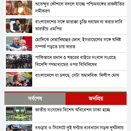
শুভেন্দুর কৌশলে বদলে যাচ্ছে পশ্চিমবঙ্গের রাজনীতির
সমীকরণ
বাংলাদেশের সঙ্গে ফারাক্কা চুক্তি নবায়ন না করার দাবি
ভারতীয় এমপির
মোদিকে নেতানিয়াহুর ফোন; ইসরায়েলের সঙ্গে ঘনিষ্ট
সম্পর্ক গড়তে চায় ভারত
পাকিস্তানে প্রধান ৩ শহরের বাইরে সংবাদ সংগ্রহে
বিদেশি গণমাধ্যমের ওপর বিধিনিষেধ
বাংলাদেশে যা চলছে, সেটা অমানবিক: দিলীপ ঘোষ
পাকিস্তানের ইসলামাবাদে জুলাই গণঅভ্যুত্থান দিবস
সর্বশেষ
জনপ্রিয়
পালিত
জাতীয় সংসদের বিশেষ অধিবেশন ডাকা হচ্ছে
২০ মিনিটে ভয়াবহ ৭ বিস্ফোরণে কাঁপলো দুবাই
বগুড়ায় ও সিলেটে দুই ঘণ্টার ব্যবধানে সড়ক দুর্ঘটনায়
ইরাক সফরে হঠাৎ ইরানের পররাষ্ট্রমন্ত্রী আব্বাস