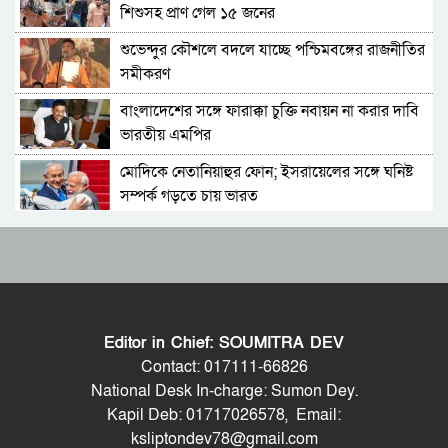
শিশুসহ প্রাণ গেল ১৫ জনের
আরাগচি
শুভেন্দুর কৌশলে বদলে যাচ্ছে পশ্চিমবঙ্গের রাজনীতির
শেখ হাসিনার বক্তব্য দেওয়ার সঙ্গে ভারত সরকারের
সমীকরণ
কোনও সম্পর্ক নেই: রণধীর জয়সোয়াল
বাংলাদেশের সঙ্গে ফারাক্কা চুক্তি নবায়ন না করার দাবি
ভারত সীমান্তে ২৫০টি অত্যাধুনিক চীনা যুদ্ধযান
ভারতীয় এমপির
মোতায়েন করলো পাকিস্তান
মোদিকে নেতানিয়াহুর ফোন; ইসরায়েলের সঙ্গে ঘনিষ্ট
শ্রীলঙ্কার কারাগারে আবার দাঙ্গা, পরিস্থিতিতে নিয়ন্ত্রণে
সম্পর্ক গড়তে চায় ভারত
সেনা মোতায়েন
ঢাকায় বাসভবনে অগ্নিকাণ্ড, স্ত্রীসহ হাসপাতালে ভর্তি
বাংলাদেশ থেকে আসা হিন্দু-বৌদ্ধ-খ্রিস্টানরা
পাকিস্তান হাইকমিশনার
অনুপ্রবেশকারী নন: শুভেন্দু
পাকিস্তানে প্রধান ৩ শহরের বাইরে সংবাদ সংগ্রহে
চলতি সপ্তাহে ইরানে ভয়াবহ হামলার প্রস্তুতি নিচ্ছে
বিদেশি গণমাধ্যমের ওপর বিধিনিষেধ
যুক্তরাষ্ট্র ও ইসরায়েল
Editor in Chief: SOUMITRA DEV
বিমানবন্দরে ভিআইপি-সিআইপিসহ সবাইকে তল্লাশির
প্রধানমন্ত্রী নাকি, বিমসটেকের সভাপতি হিসেবে তারেক
Contact: 017111-66826
নির্দেশ
রহমানকে আমন্ত্রণ—প্রশ্ন এড়িয়ে গেলেন জয়সওয়াল
National Desk In-charge: Sumon Dey.
Kapil Deb: 01717026578, Email:
বিটিভির মহাপরিচালক হলেন কাজী জেসিন
পাকিস্তানেও উত্থান হতে পারে ককরোচদের, চাঞ্চল্যকর
ksliptondev78@gmail.com
মন্তব্য নাকভির