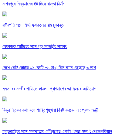
নাগরপুরে নিম্নমানের ইট দিয়ে রাস্তা নির্মাণ
রাষ্ট্রপতি পদে মির্জা ফখরুলের নাম চূড়ান্ত
হেফাজত আমিরের সঙ্গে প্রধানমন্ত্রীর সাক্ষাৎ
দেশে মোট ভোটার ১২ কোটি ৮৬ লাখ, তিন মাসে বেড়েছে ৩ লাখ
মমতা ব্যানার্জীর গাড়িতে হামলা, প্রাণনাশের আশঙ্কার অভিযোগ
বিভ্রান্তিকর কথা বলে শান্তিশৃঙ্খলা বিনষ্ট করবেন না: প্রধানমন্ত্রী
যুক্তরাষ্ট্রের সঙ্গে সমঝোতায় পৌঁছানোর এখনই ‘সেরা সময়’: পেজেশকিয়ান