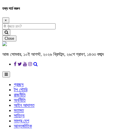
তথ্য সার্চ করুন
×
Close
আজ সোমবার, ১০ই আগস্ট, ২০২৬ খ্রিস্টাব্দ, ২৬শে শ্রাবণ, ১৪৩৩ বঙ্গাব্দ
প্রচ্ছদ
টপ স্টোরি
রাজনীতি
অর্থনীতি
আইন আদালত
মতামত
সাহিত্য
সমগ্র দেশ
আন্তর্জাতিক