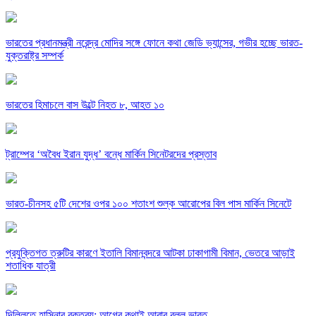
ভারতের প্রধানমন্ত্রী নরেন্দ্র মোদির সঙ্গে ফোনে কথা জেডি ভ্যান্সের, গভীর হচ্ছে ভারত-
যুক্তরাষ্ট্র সম্পর্ক
ভারতের হিমাচলে বাস উল্টে নিহত ৮, আহত ১০
ট্রাম্পের ‘অবৈধ ইরান যুদ্ধ’ বন্ধে মার্কিন সিনেটরদের প্রস্তাব
ভারত-চীনসহ ৫টি দেশের ওপর ১০০ শতাংশ শুল্ক আরোপের বিল পাস মার্কিন সিনেটে
প্রযুক্তিগত ত্রুটির কারণে ইতালি বিমানবন্দরে আটকা ঢাকাগামী বিমান, ভেতরে আড়াই
শতাধিক যাত্রী
দিল্লিতে হাসিনার বক্তব্য: আগের কথাই আবার বলল ভারত