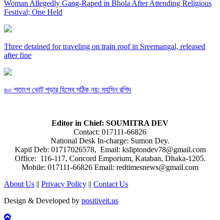
Woman Allegedly Gang-Raped in Bhola After Attending Religious
Festival; One Held
Three detained for traveling on train roof in Sreemangal, released
after fine
৬০ শতাংশ ভোট পড়ার হিসেব সঠিক নয়: মহসিন রশিদ
Editor in Chief: SOUMITRA DEV
Contact: 017111-66826
National Desk In-charge: Sumon Dey.
Kapil Deb: 01717026578, Email: ksliptondev78@gmail.com
Office: 116-117, Concord Emporium, Kataban, Dhaka-1205.
Mobile: 017111-66826 Email: redtimesnews@gmail.com
About Us
||
Privacy Policy
||
Contact Us
Design & Developed by
positiveit.us