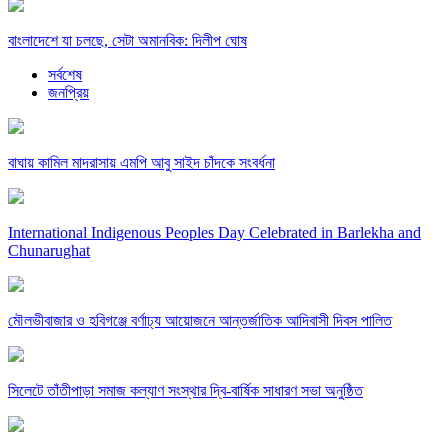
বাংলাদেশে যা চলছে, সেটা অমানবিক: দিলীপ ঘোষ
সর্বশেষ
জনপ্রিয়
বাঘায় কামিল মাদরাসায় এমপি আবু সাইদ চাঁদকে সংবর্ধনা
International Indigenous Peoples Day Celebrated in Barlekha and
Chunarughat
মৌলভীবাজার ও হবিগঞ্জে বর্ণাঢ্য আয়োজনে আন্তর্জাতিক আদিবাসী দিবস পালিত
সিলেটে তাঁতীপাড়া সমাজ কল্যাণ সংস্থার দ্বি-বার্ষিক সাধারণ সভা অনুষ্ঠিত