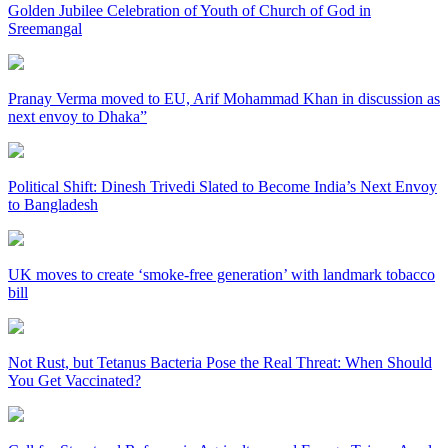
Golden Jubilee Celebration of Youth of Church of God in
Sreemangal
Pranay Verma moved to EU, Arif Mohammad Khan in discussion as
next envoy to Dhaka”
Political Shift: Dinesh Trivedi Slated to Become India’s Next Envoy
to Bangladesh
UK moves to create ‘smoke-free generation’ with landmark tobacco
bill
Not Rust, but Tetanus Bacteria Pose the Real Threat: When Should
You Get Vaccinated?