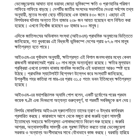
ভেনেজুয়েলায় আঘাত হানা ভয়াবহ জোড়া ভূমিকম্পে ক্ষতি ও প্রাণহানির পরিমাণ
লাফিয়ে লাফিয়ে বাড়ছে। দেশটির জাতীয় সংসদের সভাপতির দেওয়া সর্বশেষ তথ্য
অনুযায়ী, মৃতের সংখ্যা বেড়ে দাঁড়িয়েছে এক হাজার ৪৩০ জনে। এছাড়া এই
বিপর্যয়কর ঘটনায় অন্তত তিন হাজার ২৩৮ জন আহত হয়েছেন বলে নিশ্চিত করা
হয়েছে। এখনো নিখোঁজ রয়েছেন ৬৮ হাজার ৯০০ মানুষ।
এদিকে জাতিসংঘের অভিবাসন সংস্থা (আইওএম) প্রাথমিক অনুমানের ভিত্তিতে
জানিয়েছে, গত বুধবারের এই বিধ্বংসী ভূমিকম্পে দেশের প্রায় ৬৭.৬ লাখ মানুষ
ক্ষতিগ্রস্ত হতে পারে।
আইওএম-এর পূর্বাভাস অনুযায়ী, ক্ষতিগ্রস্ত এই বিশাল জনসংখ্যার মধ্যে কেবল
রাজধানী কারাকাসেরই প্রায় ২০ লাখ মানুষ অন্তর্ভুক্ত রয়েছে। ক্ষতির মূল্যায়ন
প্রক্রিয়া এখনো চলমান থাকায় মানবিক সংকটের এই ভয়াবহতা আরও স্পষ্ট হয়ে
উঠছে। প্রাথমিক স্যাটেলাইট বিশ্লেষণ উল্লেখ করে সংস্থাটি জানিয়েছে,
উপকূলীয় শহর কাতিয়া লা মার-এর প্রায় ৩১.৫ শতাং ভবন ইতিমধ্যে ক্ষতিগ্রস্ত
হয়েছে।
আইওএম-এর মহাপরিচালক অ্যামি পোপ বলেন, একটি দুর্যোগের পরের প্রথম
কয়েক ঘণ্টা এবং দিনগুলো অত্যন্ত গুরুত্বপূর্ণ, যা পরবর্তী সবকিছুকে রূপ দেয়।
বিপর্যয় মোকাবিলায় আইওএম দ্রুতগতিতে তাদের ত্রাণ ও উদ্ধার কার্যক্রম
প্রসারিত করছে। কারাকাসে আগে থেকে মজুত রাখা জরুরি ত্রাণ সামগ্রী
ইতোমধ্যে সবচেয়ে ক্ষতিগ্রস্ত এলাকাগুলোতে বিতরণ শুরু হয়েছে। জরুরি
আশ্রয়, অত্যাবশ্যকীয় সামগ্রী এবং সুরক্ষা নিশ্চিত করতে তারা ভেনেজুয়েলা
সরকার ও অন্যান্য অংশীদারদের সাথে যৌথভাবে কাজ করছে। ঘরবাড়ি হারিয়ে