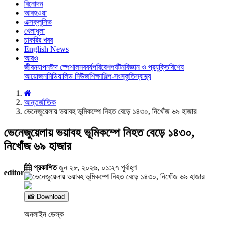
বিনোদন
আবহওয়া
এক্সক্লুসিভ
খেলাধুলা
চাকরির খবর
English News
আরও
জীবনযাপন
ঈদ স্পেশাল
নববর্ষ
পরিবেশ
পর্যটন
বিজ্ঞান ও প্রযুক্তি
বিশেষ
আয়োজন
মিডিয়া
লিড নিউজ
শিক্ষা
শিল্প-সংস্কৃতি
স্বাস্থ্য
আন্তর্জাতিক
ভেনেজুয়েলায় ভয়াবহ ভূমিকম্পে নিহত বেড়ে ১৪৩০, নিখোঁজ ৬৯ হাজার
ভেনেজুয়েলায় ভয়াবহ ভূমিকম্পে নিহত বেড়ে ১৪৩০,
নিখোঁজ ৬৯ হাজার
প্রকাশিত
জুন ২৮, ২০২৬, ০১:২৭ পূর্বাহ্ণ
editor
📸 Download
অনলাইন ডেস্ক