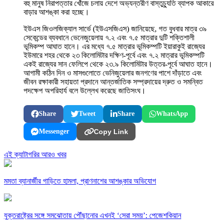
বহু মানুষ নিরাপত্তার খোঁজে চলায় দেশে অভ্যন্তরীণ বাস্তুচ্যুতি ব্যাপক আকারে
বাড়ার আশঙ্কা করা হচ্ছে।
ইউএস জিওলজিক্যাল সার্ভে (ইউএসজিএস) জানিয়েছে, গত বুধবার মাত্র ৩৯
সেকেন্ডের ব্যবধানে ভেনেজুয়েলায় ৭.২ এবং ৭.৫ মাত্রার দুটি শক্তিশালী
ভূমিকম্প আঘাত হানে। এর মধ্যে ৭.৫ মাত্রার ভূমিকম্পটি ইয়ারাকুই রাজ্যের
ইউমারে শহর থেকে ২৩ কিলোমিটার দক্ষিণ-পূর্বে এবং ৭.২ মাত্রার ভূমিকম্পটি
একই রাজ্যের সান ফেলিপে থেকে ২৩.৯ কিলোমিটার উত্তর-পূর্বে আঘাত হানে।
আগামী কঠিন দিন ও মাসগুলোতে ভেনিজুয়েলার জনগণের পাশে দাঁড়াতে এবং
জীবন রক্ষাকারী সহায়তা প্রদানে আন্তর্জাতিক সম্প্রদায়ের দ্রুত ও সমন্বিত
পদক্ষেপ অপরিহার্য বলে উল্লেখ করেছে জাতিসংঘ।
Share
Tweet
Share
WhatsApp
Messenger
Copy Link
এই ক্যাটাগরির আরও খবর
মমতা ব্যানার্জীর গাড়িতে হামলা, প্রাণনাশের আশঙ্কার অভিযোগ
যুক্তরাষ্ট্রের সঙ্গে সমঝোতায় পৌঁছানোর এখনই ‘সেরা সময়’: পেজেশকিয়ান