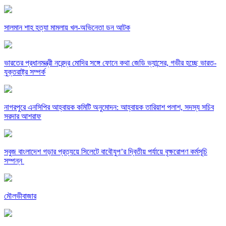
সালমান শাহ হত্যা মামলায় খল-অভিনেতা ডন আটক
ভারতের প্রধানমন্ত্রী নরেন্দ্র মোদির সঙ্গে ফোনে কথা জেডি ভ্যান্সের, গভীর হচ্ছে ভারত-
যুক্তরাষ্ট্র সম্পর্ক
নাগরপুরে এনসিপির আহ্বায়ক কমিটি অনুমোদন: আহ্বায়ক তারিয়াশ পলাশ, সদস্য সচিব
সরদার আশরাফ
সবুজ বাংলাদেশ গড়ার প্রত্যয়ে সিলেটে বাবৌযুপ’র দ্বিতীয় পর্যায়ে বৃক্ষরোপণ কর্মসূচি
সম্পন্ন
মৌলভীবাজার