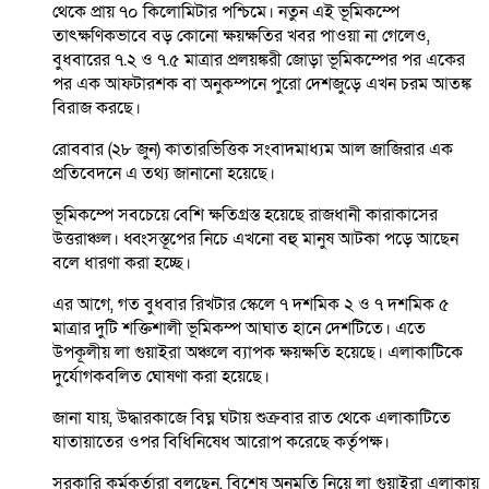
থেকে প্রায় ৭০ কিলোমিটার পশ্চিমে। নতুন এই ভূমিকম্পে
তাৎক্ষণিকভাবে বড় কোনো ক্ষয়ক্ষতির খবর পাওয়া না গেলেও,
বুধবারের ৭.২ ও ৭.৫ মাত্রার প্রলয়ঙ্করী জোড়া ভূমিকম্পের পর একের
পর এক আফটারশক বা অনুকম্পনে পুরো দেশজুড়ে এখন চরম আতঙ্ক
বিরাজ করছে।
রোববার (২৮ জুন) কাতারভিত্তিক সংবাদমাধ্যম আল জাজিরার এক
প্রতিবেদনে এ তথ্য জানানো হয়েছে।
ভূমিকম্পে সবচেয়ে বেশি ক্ষতিগ্রস্ত হয়েছে রাজধানী কারাকাসের
উত্তরাঞ্চল। ধ্বংসস্তূপের নিচে এখনো বহু মানুষ আটকা পড়ে আছেন
বলে ধারণা করা হচ্ছে।
এর আগে, গত বুধবার রিখটার স্কেলে ৭ দশমিক ২ ও ৭ দশমিক ৫
মাত্রার দুটি শক্তিশালী ভূমিকম্প আঘাত হানে দেশটিতে। এতে
উপকূলীয় লা গুয়াইরা অঞ্চলে ব্যাপক ক্ষয়ক্ষতি হয়েছে। এলাকাটিকে
দুর্যোগকবলিত ঘোষণা করা হয়েছে।
জানা যায়, উদ্ধারকাজে বিঘ্ন ঘটায় শুক্রবার রাত থেকে এলাকাটিতে
যাতায়াতের ওপর বিধিনিষেধ আরোপ করেছে কর্তৃপক্ষ।
সরকারি কর্মকর্তারা বলছেন, বিশেষ অনুমতি নিয়ে লা গুয়াইরা এলাকায়