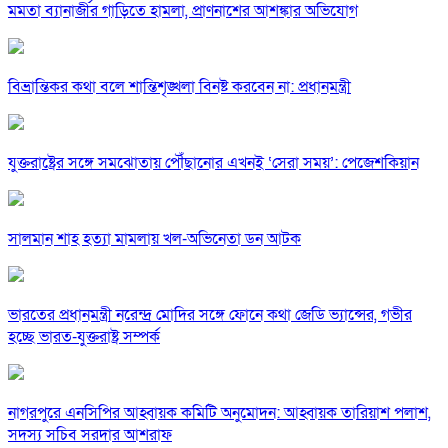
মমতা ব্যানার্জীর গাড়িতে হামলা, প্রাণনাশের আশঙ্কার অভিযোগ
বিভ্রান্তিকর কথা বলে শান্তিশৃঙ্খলা বিনষ্ট করবেন না: প্রধানমন্ত্রী
যুক্তরাষ্ট্রের সঙ্গে সমঝোতায় পৌঁছানোর এখনই ‘সেরা সময়’: পেজেশকিয়ান
সালমান শাহ হত্যা মামলায় খল-অভিনেতা ডন আটক
ভারতের প্রধানমন্ত্রী নরেন্দ্র মোদির সঙ্গে ফোনে কথা জেডি ভ্যান্সের, গভীর
হচ্ছে ভারত-যুক্তরাষ্ট্র সম্পর্ক
নাগরপুরে এনসিপির আহ্বায়ক কমিটি অনুমোদন: আহ্বায়ক তারিয়াশ পলাশ,
সদস্য সচিব সরদার আশরাফ