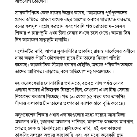
অভিযোগ তোলেন।
স্মারকলিপিতে কেরু চাদের উল্লেখ করেন, “আমাদের পূর্বপুরুষদের
যেসব জমিতে আমরা কয়েক বছর আগেও অবাধে যাতায়াত করতাম,
বনের ফলমূল সংগ্রহ করতাম এবং গবাদি পশু চরাতাতাম—সেসব
শিকার ও চারণভূমি এখন চীনা সেনার দখলে চলে গেছে। আমরা দিন
দিন আমাদের মাতৃভূমি হারাচ্ছি।”
সংগঠনটির দাবি, আপার সুবানসিরির তাকসিং রাজস্ব সার্কেলের অধীনে
থাকা অন্তত পাঁচটি কৌশলগত স্থানে চীন তাদের নিয়ন্ত্রণ প্রতিষ্ঠা
করেছে। আন্তর্জাতিক সীমান্ত বরাবর বেইজিং অত্যন্ত পরিকল্পিতভাবে
তাদের আধিপত্য বাড়াচ্ছে বলে অভিযোগ নহ্ সম্প্রদায়ের।
নহ্ ওয়েলফেয়ার সোসাইটির তথ্যমতে, ২০২০ সাল পর্যন্ত যেসব
এলাকা তাদের ঐতিহ্যগত নিয়ন্ত্রণে ছিল, সেগুলো এখন চীনা সেনারা
নিজেদের কবজায় নিয়েছে। গত ১০ থেকে ১৫ বছর ধরে তাকসিং
সীমান্ত এলাকায় চীন তাদের তৎপরতা ব্যাপক হারে বৃদ্ধি করেছে।
অনুপ্রবেশের শিকার প্রধান এলাকাগুলোর মধ্যে রয়েছে আসাফিলা
অঞ্চলের ওইং, চুজারতা অঞ্চলের পানিয়ার, মারনাফে অঞ্চলের মারপান,
পোত্রাং লেক ও তিনদিংতাং। স্থানীয়দের দাবি, এই এলাকাগুলো
তাকসিং সদরের অত্যন্ত কাছাকাছি এবং এর মধ্যে কয়েকটি স্থান