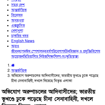
সমগ্র দেশ
আন্তর্জাতিক
বিনোদন
আবহওয়া
এক্সক্লুসিভ
খেলাধুলা
চাকরির খবর
English News
আরও
জীবনযাপন
ঈদ স্পেশাল
নববর্ষ
পরিবেশ
পর্যটন
বিজ্ঞান ও প্রযুক্তি
বিশেষ
আয়োজন
মিডিয়া
লিড নিউজ
শিক্ষা
শিল্প-সংস্কৃতি
স্বাস্থ্য
আন্তর্জাতিক
অভিযোগ অরুণাচলের আদিবাসীদের; ভারতীয় ভূখণ্ডে ঢুকে পড়েছে
চীনা সেনাবাহিনী, দখলে নিয়েছে বিস্তৃত এলাকা
অভিযোগ অরুণাচলের আদিবাসীদের; ভারতীয়
ভূখণ্ডে ঢুকে পড়েছে চীনা সেনাবাহিনী, দখলে