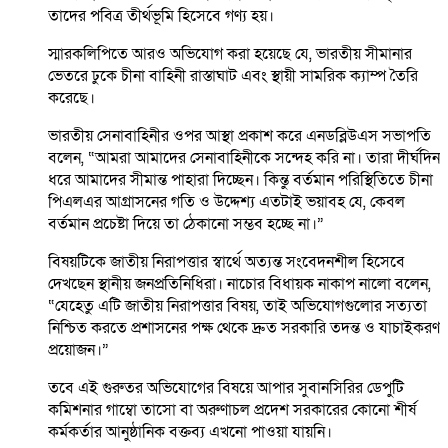
তাদের পবিত্র তীর্থভূমি হিসেবে গণ্য হয়।
স্মারকলিপিতে আরও অভিযোগ করা হয়েছে যে, ভারতীয় সীমানার
ভেতরে ঢুকে চীনা বাহিনী রাস্তাঘাট এবং স্থায়ী সামরিক ক্যাম্প তৈরি
করেছে।
ভারতীয় সেনাবাহিনীর ওপর আস্থা প্রকাশ করে এনডব্লিউএস সভাপতি
বলেন, “আমরা আমাদের সেনাবাহিনীকে সন্দেহ করি না। তারা দীর্ঘদিন
ধরে আমাদের সীমান্ত পাহারা দিচ্ছেন। কিন্তু বর্তমান পরিস্থিতিতে চীনা
পিএলএর আগ্রাসনের গতি ও উদ্দেশ্য এতটাই ভয়াবহ যে, কেবল
বর্তমান প্রচেষ্টা দিয়ে তা ঠেকানো সম্ভব হচ্ছে না।”
বিষয়টিকে জাতীয় নিরাপত্তার স্বার্থে অত্যন্ত সংবেদনশীল হিসেবে
দেখছেন স্থানীয় জনপ্রতিনিধিরা। নাচোর বিধায়ক নাকাপ নালো বলেন,
“যেহেতু এটি জাতীয় নিরাপত্তার বিষয়, তাই অভিযোগগুলোর সত্যতা
নিশ্চিত করতে প্রশাসনের পক্ষ থেকে দ্রুত সরকারি তদন্ত ও যাচাইকরণ
প্রয়োজন।”
তবে এই গুরুতর অভিযোগের বিষয়ে আপার সুবানসিরির ডেপুটি
কমিশনার গাম্বো তাসো বা অরুণাচল প্রদেশ সরকারের কোনো শীর্ষ
কর্মকর্তার আনুষ্ঠানিক বক্তব্য এখনো পাওয়া যায়নি।