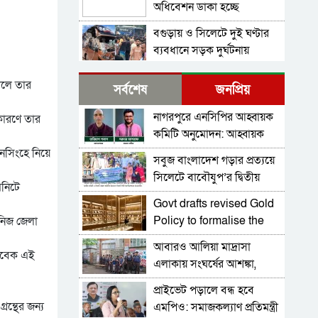
অধিবেশন ডাকা হচ্ছে
বগুড়ায় ও সিলেটে দুই ঘণ্টার
ব্যবধানে সড়ক দুর্ঘটনায়
শিশুসহ প্রাণ গেল ১৫ জনের
বিমানবন্দরে ভিআইপি-
ালে তার
সর্বশেষ
জনপ্রিয়
সিআইপিসহ সবাইকে তল্লাশির
নির্দেশ
নাগরপুরে এনসিপির আহ্বায়ক
কারণে তার
বিটিভির মহাপরিচালক হলেন
কমিটি অনুমোদন: আহ্বায়ক
কাজী জেসিন
তারিয়াশ পলাশ, সদস্য সচিব
নসিংহে নিয়ে
সবুজ বাংলাদেশ গড়ার প্রত্যয়ে
র‍্যাব বিলুপ্ত করে আনা হচ্ছে
সরদার আশরাফ
সিলেটে বাবৌযুপ’র দ্বিতীয়
নতুন বাহিনী
িনিটে
পর্যায়ে বৃক্ষরোপণ কর্মসূচি
Govt drafts revised Gold
ভারত সফরের সিদ্ধান্ত প্রধানমন্ত্রী
সম্পন্ন
Policy to formalise the
 নিজ জেলা
নেবেন: পররাষ্ট্র প্রতিমন্ত্রী
sector
আবারও আলিয়া মাদ্রাসা
সচিব পদে পদোন্নতি পেলেন
সাবেক এই
এলাকায় সংঘর্ষের আশঙ্কা,
জেসমিন নাহার
পুলিশ মোতায়েন
প্রাইভেট পড়ালে বন্ধ হবে
পুলিশের ৭ কর্মকর্তাকে বদলি
ন্থের জন্য
এমপিও: সমাজকল্যাণ প্রতিমন্ত্রী