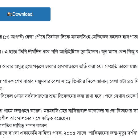
Download
বুধবার (১৩ আগস্ট) বেলা পৌনে তিনটার দিকে ময়মনসিংহ মেডিকেল কলেজ হাসপাত
এ ছাড়া তিনি দীর্ঘদিন ধরে পলি আর্থ্রাইটিসে ভুগছিলেন। জুন মাসে বেশ কিছু 
আবার অসুস্থ হয়ে পড়লে ঢাকার হাসপাতালে ভর্তি করা হয়। সম্প্রতি তাকে ময়ম
 সম্পাদক শেখ বাহার মজুমদার বেলা সাড়ে তিনটার দিকে জানান, বেলা ২টা ৪০ ম
য়।
কেল ৪টায় সর্বসাধারণের শ্রদ্ধা নিবেদনের জন্য রাখা হবে। পরে সেখান থেকে
া গ্রামে জন্মগ্রহণ করেন। ময়মনসিংহের নাসিরাবাদ কলেজের বাংলা বিভাগের 
রগতিশীল আন্দোলনের সঙ্গে জড়িত রয়েছেন।
সভাপতির দায়িত্ব পালন করেন।
 বাংলা একাডেমি সাহিত্য পদক, ২০০৫ সালে ‘পাকিস্তানের জন্ম-মৃত্যু দর্শন’ গ্র