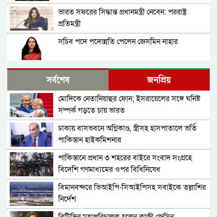
ভারত সফরের সিদ্ধান্ত প্রধানমন্ত্রী নেবেন: পররাষ্ট্র
প্রতিমন্ত্রী
সচিব পদে পদোন্নতি পেলেন জেসমিন নাহার
পুলিশের ৭ কর্মকর্তাকে বদলি
সর্বশেষ
জনপ্রিয়
মোদিকে নেতানিয়াহুর ফোন; ইসরায়েলের সঙ্গে ঘনিষ্ট
পাইপলাইনের মাধ্যমে ভারত থেকে আরও বেশি
সম্পর্ক গড়তে চায় ভারত
ডিজেল চেয়েছি: জ্বালানিমন্ত্রী
ঢাকায় বাসভবনে অগ্নিকাণ্ড, স্ত্রীসহ হাসপাতালে ভর্তি
যথাযোগ্য মর্যাদায় সিলেটে জুলাই গণঅভ্যুত্থান দিবস
পাকিস্তান হাইকমিশনার
পালিত
পাকিস্তানে প্রধান ৩ শহরের বাইরে সংবাদ সংগ্রহে
শেখ হাসিনাকে কথা বলতে দেওয়া দুই দেশের
বিদেশি গণমাধ্যমের ওপর বিধিনিষেধ
সম্পর্কের জন্য ক্ষতিকর: পররাষ্ট্র মন্ত্রণালয়
বিমানবন্দরে ভিআইপি-সিআইপিসহ সবাইকে তল্লাশির
ভিডিও ডকুমেন্টারি প্রদর্শনের পর ‘ভুয়া’ স্লোগান, জুলাই
নির্দেশ
যোদ্ধা ও শহিদ পরিবারের সংবর্ধনা অনুষ্ঠানে হট্টগোল