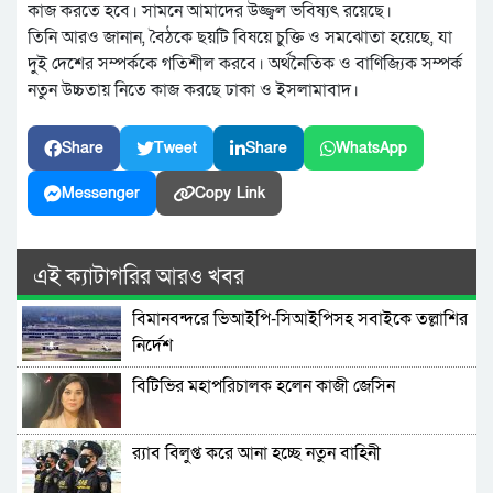
কাজ করতে হবে। সামনে আমাদের উজ্জ্বল ভবিষ্যৎ রয়েছে।
তিনি আরও জানান, বৈঠকে ছয়টি বিষয়ে চুক্তি ও সমঝোতা হয়েছে, যা
দুই দেশের সম্পর্ককে গতিশীল করবে। অর্থনৈতিক ও বাণিজ্যিক সম্পর্ক
নতুন উচ্চতায় নিতে কাজ করছে ঢাকা ও ইসলামাবাদ।
Share
Tweet
Share
WhatsApp
Messenger
Copy Link
এই ক্যাটাগরির আরও খবর
বিমানবন্দরে ভিআইপি-সিআইপিসহ সবাইকে তল্লাশির
নির্দেশ
বিটিভির মহাপরিচালক হলেন কাজী জেসিন
র‍্যাব বিলুপ্ত করে আনা হচ্ছে নতুন বাহিনী