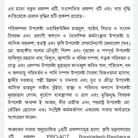
এর মধ্যে নতুন প্রকল্প ৩টি, সংশোধিত প্রকল্প ৭টি এবং ব্যয় বৃদ্ধি
ব্যতিরেকে মেয়াদ বৃদ্ধির ৩টি প্রকল্প রয়েছে।
পরিকল্পনা উপদেষ্টা ওয়াহিদউদ্দিন মাহমুদ; আইন, বিচার ও সংসদ
বিষয়ক এবং প্রবাসী কল্যাণ ও বৈদেশিক কর্মসংস্থান উপদেষ্টা ড.
আসিফ নজরুল; স্বরাষ্ট্র এবং কৃষি উপদেষ্টা লেফটেন্যান্ট জেনারেল (অব.)
মো. জাহাঙ্গীর আলম চৌধুরী; শিল্প এবং গৃহায়ন ও গণপূর্ত উপদেষ্টা
আদিলুর রহমান খান; বিদ্যুৎ, জ্বালানি ও খনিজ সম্পদ, সড়ক পরিবহন ও
সেতু এবং রেলপথ উপদেষ্টা মুহাম্মদ ফাওজুল কবির খান; পরিবেশ, বন
ও জলবায়ু পরিবর্তন ও পানি সম্পদ উপদেষ্টা সৈয়দা রিজওয়ানা হাসান;
স্থানীয় সরকার, পল্লী উন্নয়ন ও সমবায় এবং যুব ও ক্রীড়া উপদেষ্টা
আসিফ মাহমুদ সজীব ভূঁইয়া; স্বাস্থ্য ও পরিবার কল্যাণ উপদেষ্টা
নূরজাহান বেগম; দুর্যোগ ব্যবস্থাপনা ও ত্রাণ এবং মুক্তিযুদ্ধ বিষয়ক
উপদেষ্টা ফারুক ই আজম, বীর প্রতীক এবং পররাষ্ট্র উপদেষ্টা মো.
তৌহিদ হোসেন এবং সংশ্লিষ্ট কর্মকর্তাগণ একনেক সভার কার্যক্রমে
অংশগ্রহণ করেন।
আজকের সভায় অনুমোদিত ১৩টি প্রকল্পসমূহ হলো: কৃষি মন্ত্রণালয়ের
১টি প্রকল্প, ‘PRO-ACT Bangladesh-Resilience