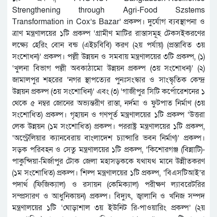
Strengthening through Agri-Food Szstems
Transformation in Cox’s Bazar’ প্রকল্প। দুর্যোগ ব্যবস্থাপনা ও
ত্রাণ মন্ত্রণালয়ের ১টি প্রকল্প ‘গ্রামীণ মাটির রাস্তাসমূহ টেকসইকরণের
লক্ষ্যে হেরিং বোন বন্ড (এইচবিবি) করণ (২য় পর্যায়) (প্রস্তাবিত ৩য়
সংশোধন)’ প্রকল্প। পল্লী উন্নয়ন ও সমবায় মন্ত্রণালয়ের ৩টি প্রকল্প, (১)
‘খুলনা বিভাগ পল্লী অবকাঠামো উন্নয়ন প্রকল্প (৩য় সংশোধন)’ (২)
জামালপুর শহরের ‘নগর স্থাপত্যের পুনঃসংস্কার ও সাংস্কৃতিক কেন্দ্র
উন্নয়ন প্রকল্প (৩য় সংশোধিন)’ এবং (৩) ‘গাজীপুর সিটি কর্পোরেশনের ১
থেকে ৫ নম্বর জোনের অভ্যন্তরীণ রাস্তা, নর্দমা ও ফুটপাত নির্মাণ (৩য়
সংশোধিত) প্রকল্প। গৃহায়ন ও গণপূর্ত মন্ত্রণালয়ের ১টি প্রকল্প ‘উত্তরা
লেক উন্নয়ন (১ম সংশোধিত) প্রকল্প। পররাষ্ট্র মন্ত্রণালয়ের ১টি প্রকল্প,
‘অস্ট্রেলিয়ার ক্যানবেরায় বাংলাদেশ চ্যান্সারি ভবন নির্মাণ)’ প্রকল্প।
সড়ক পরিবহন ও সেতু মন্ত্রণালয়ের ১টি প্রকল্প, ‘কিশোরগঞ্জ (বিন্নাটি)-
পাকুন্দিয়া-মির্জাপুর টোক জেলা মহাসড়ককে যথাযথ মানে উন্নীতকরণ
(১ম সংশোধিত) প্রকল্প। শিল্প মন্ত্রণালয়ের ১টি প্রকল্প, ‘বিএসটিআই’র
পদার্থ (ফিজিক্যাল) ও রসায়ন (কেমিক্যাল) পরীক্ষণ ল্যাবরেটরির
সম্প্রসারণ ও আধুনিকায়ন) প্রকল্প। বিদ্যুৎ, জ্বালানি ও খনিজ সম্পদ
মন্ত্রণালয়ের ১টি ‘ঘোড়াশাল ৩য় ইউনিট রি-পাওয়ারিং প্রকল্প’ (২য়