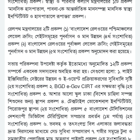
সংশোধিত) প্রকল্প। স্বাস্থ্য ও পরিবার কল্যাণ মন্ত্রণালয়ের ১টি প্রকল্প
‘মানসিক হাসপাতাল, পাবনা-কে আন্তর্জাতিক মানসম্পন্ন মানসিক স্বাস্থ্য
ইনস্টিটিউট ও হাসপাতালে রূপান্তর’ প্রকল্প।
রেলপথ মন্ত্রণালয়ের ২টি প্রকল্প (১) ‘বাংলাদেশ রেলওয়ের পশ্চিমাঞ্চলের
লেভেল ক্রসিং গেইটসমূহের পুনর্বাসন ও মান উন্নয়ন (৪র্থ সংশোধিত)
প্রকল্প (২) বাংলাদেশ রেলওয়ের পূর্বাঞ্চল লেভেল ক্রসিং গেইটসমূহের
পুনর্বাসন ও মান উন্নয়ন (৫ম সংশোধিত) প্রকল্প অনুমোদন করা হয়েছে।
সভায় পরিকল্পনা উপদেষ্টা কর্তৃক ইতোমধ্যে অনুমোদিত ১২টি প্রকল্প
সম্পর্কে একনেক সদস্যদের অবহিত করা হয়। সেগুলো হলো: ১. লাইট
ইঞ্জিনিয়ারিং সেক্টরের উন্নয়ন ও ই-ওয়েস্ট প্রক্রিয়াকরণের সুবিধাদি সৃষ্টি
(২য় সংশোধিত) প্রকল্প ২. BGD e-Gov CIRT এর সক্ষমতা বৃদ্ধি (২য়
সংশোধিত) প্রকল্প ৩. আশার আলো স্কুল ঢাকা (বিশেষ চাহিদা সম্পন্ন
শিশুদের জন্য) স্থাপন প্রকল্প ৪. টেক্সটাইল ভোকেশনাল ইনস্টিটিউট,
পিরোজপুর স্থাপন (২য় সংশোধিত) প্রকল্প ৫ বাংলাদেশ টেলিভিশনের
দেশব্যাপী ডিজিটাল টেরিস্ট্রিয়াল সম্প্রচার প্রবর্তন (১ম পর্যায়) (২য়
সংশোধিত) প্রকল্প ৬. ভবদহ ও তৎসংলগ্ন বিল এলাকার জলাবদ্ধতা
দ্রুত নিরসনের মাধ্যমে সেচ সুবিধা সম্প্রসারণ ৭. গভীর সমুদ্রে টুনা ও
সমজাতীয় পেলাজিক মাছ আহরণে পাইলট প্রকল্প (২য় সংশোধিত) ৮.