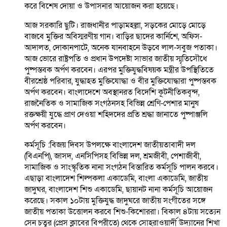
করে বিশেষ দোয়া ও উপাসনার আয়োজন করা হয়েছে।
আজ সরকারি ছুটি। রাজধানীর পাড়ামহল্লা, সড়কের মোড়ে মোড়ে
বাজবে মুক্তির অবিস্মরণীয় গান। বাড়ির ছাদের কার্নিশে, অফিস-
আদালত, দোকানপাটে, অনেক যানবাহনে উড়বে লাল-সবুজ পতাকা।
আজ ভোরে রাষ্ট্রপতি ও প্রধান উপদেষ্টা সাভার জাতীয় স্মৃতিসৌধে
পুষ্পস্তবক অর্পণ করবেন। এরপর মুক্তিযুদ্ধবিষয়ক মন্ত্রীর উপস্থিতিতে
বীরশ্রেষ্ঠ পরিবার, যুদ্ধাহত মুক্তিযোদ্ধা ও বীর মুক্তিযোদ্ধারা পুষ্পস্তবক
অর্পণ করবেন। বাংলাদেশে অবস্থানরত বিদেশি কূটনীতিকবৃন্দ,
রাজনৈতিক ও সামাজিক সংগঠনসহ বিভিন্ন শ্রেণি-পেশার মানুষ
রক্তক্ষয়ী যুদ্ধে প্রাণ দেওয়া শহিদদের প্রতি শ্রদ্ধা জানাতে পুষ্পাঞ্জলি
অর্পণ করবেন।
কর্মসূচি :বিজয় দিবস উপলক্ষে বাংলাদেশ জাতীয়তাবাদী দল
(বিএনপি), জাসদ, এনসিপিসহ বিভিন্ন দল, শ্রমজীবী, পেশাজীবী,
সামাজিক ও সাংস্কৃতিক নানা সংগঠন বিস্তারিত কর্মসূচি পালন করবে।
এছাড়া বাংলাদেশ শিল্পকলা একাডেমি, বাংলা একাডেমি, জাতীয়
জাদুঘর, বাংলাদেশ শিশু একাডেমি, ছায়ানট নানা কর্মসূচি আয়োজন
করেছে। সকাল ১০টায় মুক্তিযুদ্ধ জাদুঘরে জাতীয় সংগীতের সঙ্গে
জাতীয় পতাকা উত্তোলন করবে শিশু-কিশোররা। বিকাল ৪টায় সত্যেন
সেন চত্বর (প্রেস ক্লাবের বিপরীতে) থেকে সোহরাওয়ার্দী উদ্যানের শিখা