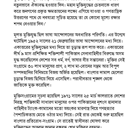
নতুনভাবে ঐক্যবদ্ধ হওয়ার দিন। মহান মুক্তিযুদ্ধের চেতনাকে ধারণ
করে জনগণের প্রকৃত ক্ষমতায়নের লক্ষ্যে এগিয়ে যাওয়া ও গণতান্ত্রিক
উত্তরণের পথে যে নবযাত্রা সূচিত হয়েছে তা যে কোনো মূল্যে রক্ষার
শপথ নেওয়ার দিন।’
মূলত মুক্তিযুদ্ধ ছিল ভাষা আন্দোলনের অবধারিত পরিণতি। এর উন্মেষ
ঘটেছিল ১৯৫২ সালের ২১ ফেব্রুয়ারির ভাষা আন্দোলনের মধ্য দিয়ে।
একাত্তরের মুক্তিযুদ্ধের মধ্য দিয়ে তা চূড়ান্ত রূপ লাভ করে। একাত্তরের
দীর্ঘ ৯ মাস প্রশিক্ষিত শক্তিশালী পাকিস্তান সেনাবাহিনীর বিরুদ্ধে অসম
যুদ্ধ করেছিলেন দেশের সব ধর্ম, বর্ণ, ভাষার বীর সন্তানেরা। মুক্তির সেই
সংগ্রামে ৩০ লাখ মানুষের প্রাণ, ২ লাখ মা-বোনের সম্ভ্রম আর বিপুল
সম্পদহানির বিনিময়ে বিজয় অর্জিত হয়েছিল। বাংলার দামাল ছেলেরা
চূড়ান্ত বিজয় ছিনিয়ে নিয়ে এসেছিল। পরাধীনতার শৃঙ্খল থেকে
জাতিকে মুক্ত করেছিল।
মুক্তিসংগ্রামের সূচনা হয়েছিল ১৯৭১ সালের ২৫ মার্চ কালরাতে দেশের
নিরস্ত্র, শান্তিকামী সাধারণ মানুষের ওপর পাকিস্তানের নৃশংস হানাদার
বাহিনীর ট্যাংক-কামানের মতো ভয়ংকর মারণাস্ত্র নিয়ে গণহত্যার
পৈশাচিকতায় মেতে ওঠার মধ্য দিয়ে। সেই রাত থেকেই শুরু হয়েছিল
বাংলার প্রতিরোধ-সংগ্রাম। সে রাতেই স্বাধীনতা ঘোষণা করে
মুক্তিযুদ্ধের আহ্বান জানান বঙ্গবন্ধু শেখ মুজিবুর রহমান।