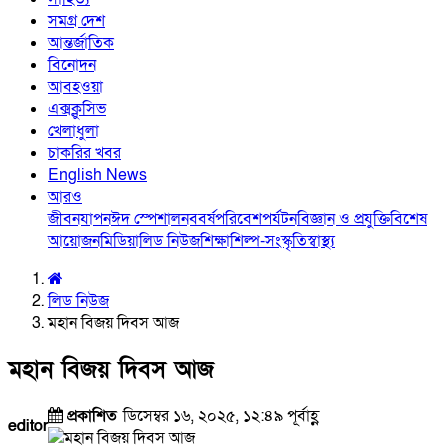
সমগ্র দেশ
আন্তর্জাতিক
বিনোদন
আবহওয়া
এক্সক্লুসিভ
খেলাধুলা
চাকরির খবর
English News
আরও
জীবনযাপন
ঈদ স্পেশাল
নববর্ষ
পরিবেশ
পর্যটন
বিজ্ঞান ও প্রযুক্তি
বিশেষ
আয়োজন
মিডিয়া
লিড নিউজ
শিক্ষা
শিল্প-সংস্কৃতি
স্বাস্থ্য
লিড নিউজ
মহান বিজয় দিবস আজ
মহান বিজয় দিবস আজ
প্রকাশিত
ডিসেম্বর ১৬, ২০২৫, ১২:৪৯ পূর্বাহ্ণ
editor