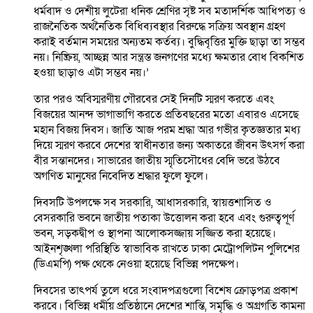
ধর্মবাদ ও দেশীয় লুটেরা ধনিক শ্রেণির সৃষ্ট সব মতাদর্শিক আধিপত্য ও
রাজনৈতিক অর্থনৈতিক বিধিব্যবস্থার বিরুদ্ধে সক্রিয় অবস্থান গ্রহণ
করাই বর্তমান সময়ের অন্যতম কর্তব্য। বুদ্ধিবৃত্তির মুক্তি ছাড়া তা সম্ভব
নয়। নিষ্ক্রিয়, আচ্ছন্ন আর সন্ত্রস্ত জনগণের মধ্যে ক্ষমতার বোধ বিকশিত
হওয়া ছাড়াও এটা সম্ভব নয়।’
তার পরও অবিস্মরণীয় গৌরবের সেই দিনটি স্মরণ করতে এবং
বিজয়ের আনন্দ ভাগাভাগি করতে প্রতিবছরের মতো এবারও এসেছে
মহান বিজয় দিবস। জাতি আজ পরম শ্রদ্ধা আর গভীর কৃতজ্ঞতার মধ্য
দিয়ে স্মরণ করবে দেশের স্বাধীনতার জন্য অকাতরে জীবন উৎসর্গ করা
বীর সন্তানদের। সাভারের জাতীয় স্মৃতিসৌধের বেদি ভরে উঠবে
অগণিত মানুষের নিবেদিত শ্রদ্ধার ফুলে ফুলে।
দিবসটি উপলক্ষে সব সরকারি, আধাসরকারি, স্বায়ত্তশাসিত ও
বেসরকারি ভবনে জাতীয় পতাকা উত্তোলন করা হবে এবং গুরুত্বপূর্ণ
ভবন, সড়কদ্বীপ ও স্থাপনা আলোকসজ্জায় সজ্জিত করা হয়েছে।
আইনশৃঙ্খলা পরিস্থিতি স্বাভাবিক রাখতে ঢাকা মেট্রোপলিটন পুলিশের
(ডিএমপি) পক্ষ থেকে নেওয়া হয়েছে বিভিন্ন পদক্ষেপ।
দিবসের তাৎপর্য তুলে ধরে সংবাদপত্রগুলো বিশেষ ক্রোড়পত্র প্রকাশ
করবে। বিভিন্ন ধর্মীয় প্রতিষ্ঠানে দেশের শান্তি, সমৃদ্ধি ও অগ্রগতি কামনা