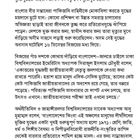
বাংলার বীর সন্তানেরা পাকিস্তানি বাহিনীকে মোকাবিলা করতে যুদ্ধের
ময়দানে ছুটে যান। কোনো প্রশিক্ষণ বা উন্নত সমরাস্ত্র চালানোর
অভিজ্ঞতা ছাড়াই তারা জীবনকে তুচ্ছ করে প্রতিরোধযুদ্ধে ঝাঁপিয়ে
পড়েন। দেশকে মুক্ত করার জন্য, স্বাধীন করার জন্য তারা মৃত্যুর মুখে
দাঁড়িয়ে অসীম সাহসে লড়াই শুরু করেছিলেন। অসম সেই যুদ্ধের
অবসান ঘটেছিল ১৬ ডিসেম্বর বিজয়ের মধ্য দিয়ে।
বিজয়ের পাঁচ দশকে কোথায় দাঁড়িয়ে বাংলাদেশ—জানতে চাইলে ঢাকা
বিশ্ববিদ্যালয়ের ইমেরিটাস অধ্যাপক সিরাজুল ইসলাম চৌধুরী বলেন,
‘একাত্তরের যুদ্ধজয়ী জাতীয়তাবাদী নেতৃত্ব জনগণকে দেওয়া কথা
রাখতে পারেনি। হতাশ হয়ে মানুষ এদিক-সেদিক ছুটেছে; তাদের কেউ
কেউ পাকিস্তানি জাতীয়তাবাদের যে অবশেষ রয়ে গেছে, তার খপ্পরে
পড়েছে। পরিত্যক্ত পাকিস্তানি ভাবধারার যে দাপট এখন চলছে, তার
উৎসও এখানে। জাতীয়তাবাদের পরীক্ষা তাই এখনো চলছে।’
অর্থনীতিবিদ ও জাহাঙ্গীরনগর বিশ্ববিদ্যালয়ের সাবেক অধ্যাপক আনু
মুহাম্মদ বলেন, ‘বাংলাদেশের কিংবা এই অঞ্চলের মানুষের দীর্ঘদিনের
মুক্তির যুদ্ধের একটা খুবই গুরুত্বপূর্ণ অধ্যায় হলো ১৯৭১। শ্রেণি, জাতি,
ধর্ম ও লিঙ্গীয় বৈষম্য ও নিপীড়নবিরোধী রাজনীতি-সংস্কৃতির তাগিদ
থেকেই বারবার প্রতিরোধে শামিল হচ্ছে মানুষ। এর জন্য সাম্রাজ্যবাদ,