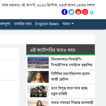
আজ শুক্রবার, ৭ই আগস্ট, ২০২৬ খ্রিস্টাব্দ, ২৩শে শ্রাবণ, ১৪৩৩ বঙ্গাব্দ
েলাধুলা
চাকরির খবর
English News
আরও
এই ক্যাটাগরির আরও খবর
বিমানবন্দরে ভিআইপি-
সিআইপিসহ সবাইকে তল্লাশির
নির্দেশ
বিটিভির মহাপরিচালক হলেন
কাজী জেসিন
র‍্যাব বিলুপ্ত করে আনা হচ্ছে
নতুন বাহিনী
ভারত সফরের সিদ্ধান্ত প্রধানমন্ত্রী