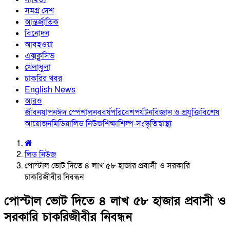
সমগ্র দেশ
আন্তর্জাতিক
বিনোদন
আবহওয়া
এক্সক্লুসিভ
খেলাধুলা
চাকরির খবর
English News
আরও
জীবনযাপন
ঈদ স্পেশাল
নববর্ষ
পরিবেশ
পর্যটন
বিজ্ঞান ও প্রযুক্তি
বিশেষ
আয়োজন
মিডিয়া
লিড নিউজ
শিক্ষা
শিল্প-সংস্কৃতি
স্বাস্থ্য
লিড নিউজ
পোস্টাল ভোট দিতে ৪ লাখ ৫৮ হাজার প্রবাসী ও সরকারি
চাকরিজীবীর নিবন্ধন
পোস্টাল ভোট দিতে ৪ লাখ ৫৮ হাজার প্রবাসী ও
সরকারি চাকরিজীবীর নিবন্ধন