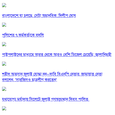
বাংলাদেশে যা চলছে, সেটা অমানবিক: দিলীপ ঘোষ
পুলিশের ৭ কর্মকর্তাকে বদলি
পাইপলাইনের মাধ্যমে ভারত থেকে আরও বেশি ডিজেল চেয়েছি: জ্বালানিমন্ত্রী
শহীদ আহসান জুলাই যোদ্ধা নন—দাবি বিএনপি নেতার, জামায়াত নেতা
বললেন, ‘সারজিসও ছাত্রলীগ করতেন’
যথাযোগ্য মর্যাদায় সিলেটে জুলাই গণঅভ্যুত্থান দিবস পালিত