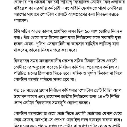
ঘোষণার পর থেকেই নির্বাচনী দায়িত্বে নিয়োজিত ভোটার, নিজ এলাকার
বাইরে থাকা সরকারি কর্মচারী এবং আইনি হেফাজতে থাকা ভোটাররা
অ্যাপের মাধ্যমে পোস্টাল ব্যালটে অংশগ্রহণের জন্য নিবন্ধন করতে
পারবেন।
ইসি সচিব আরও জানান, প্রাথমিক লক্ষ্য ছিল ১০ লাখ ভোটার নিবন্ধন
করা। পাঁচ থেকে সাত দিনের জন্য যারা নির্বাচনের সঙ্গে সরাসরি যুক্ত
হবেন, যেমন- পুলিশ, সেনাবাহিনী বা আনসার বাহিনীর দায়িত্বে যারা
থাকবেন, তাদের নিবন্ধন পরে করা হবে।
নিবন্ধনের সময় অবস্থানকালীন দেশের সঠিক ঠিকানা দিতে প্রবাসী
ভোটারদের অনুরোধ করেছে নির্বাচন কমিশন। প্রয়োজনে কর্মস্থল বা
পরিচিত জনের ঠিকানাও দিতে হবে। সঠিক ও পূর্ণাঙ্গ ঠিকানা না দিলে
পোস্টাল ব্যালট পাঠানো সম্ভব হবে না।
গত ১৮ নভেম্বর প্রধান নির্বাচন কমিশনার ‘পোস্টাল ভোট বিডি’ অ্যাপ
উদ্বোধন করেন এবং ত্রয়োদশ জাতীয় নির্বাচনের জন্য ১৪৮টি নির্দিষ্ট
দেশে ভোটার নিবন্ধনের সময়সূচি ঘোষণা করেন।
পোস্টাল ব্যালটের মাধ্যমে ভোট দিতে প্রবাসী ভোটাররা যেখান থেকে
ভোট দেবেন, অবশ্যই সে দেশের মোবাইল নম্বর ব্যবহার করতে হবে।
নিবন্ধনের জন্য প্রথমে গুগল প্লে স্টোর বা অ্যাপ স্টোর থেকে অ্যাপটি