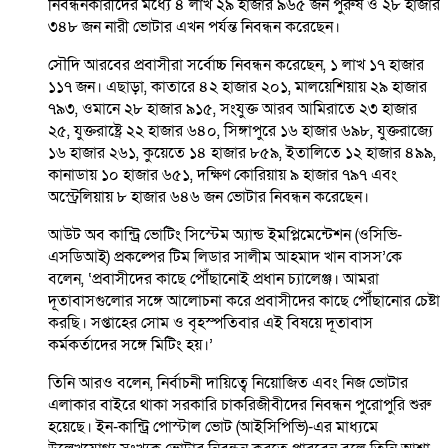
নিবন্ধনকারীদের মধ্যে ৪ লাখ ২৯ হাজার ৯৬৫ জন পুরুষ ও ২৮ হাজার
৩৪৮ জন নারী ভোটার এখন পর্যন্ত নিবন্ধন করেছেন।
সৌদি আরবের প্রবাসীরা সর্বোচ্চ নিবন্ধন করেছেন, ১ লাখ ১৭ হাজার
১১৭ জন। এছাড়া, কাতারে ৪২ হাজার ২০১, মালয়েশিয়ায় ২৯ হাজার
৭৯৩, ওমানে ২৮ হাজার ৯১৫, সংযুক্ত আরব আমিরাতে ২৩ হাজার
২৫, যুক্তরাষ্ট্রে ২২ হাজার ৬৪০, সিঙ্গাপুরে ১৬ হাজার ৬৯৮, যুক্তরাজ্যে
১৬ হাজার ২৬১, কুয়েতে ১৪ হাজার ৮৫৯, ইতালিতে ১২ হাজার ৪৯৯,
কানাডায় ১০ হাজার ৬৫১, দক্ষিণ কোরিয়ায় ৯ হাজার ৭৯৭ এবং
অস্ট্রেলিয়ায় ৮ হাজার ৬৪৬ জন ভোটার নিবন্ধন করেছেন।
আউট অব কান্ট্রি ভোটিং সিস্টেম অ্যান্ড ইমপ্লিমেন্টেশন (ওসিভি-
এসডিআই) প্রকল্পের টিম লিডার সালীম আহমাদ খান বাসস’কে
বলেন, ‘প্রবাসীদের কাছে পৌঁছানোই প্রধান চ্যালেঞ্জ। আমরা
দূতাবাসগুলোর সঙ্গে আলোচনা করে প্রবাসীদের কাছে পৌঁছানোর চেষ্টা
করছি। সপ্তাহের সোম ও বৃহস্পতিবার এই বিষয়ে দূতাবাস
কর্মকর্তাদের সঙ্গে মিটিং হয়।’
তিনি আরও বলেন, নির্বাচনী দায়িত্বে নিয়োজিত এবং নিজ ভোটার
এলাকার বাইরে থাকা সরকারি চাকরিজীবীদের নিবন্ধন পুরোপুরি শুরু
হয়েছে। ইন-কান্ট্রি পোস্টাল ভোট (আইসিপিভি)-এর মাধ্যমে