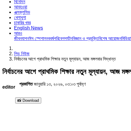
সমগ্র দেশ
আন্তর্জাতিক
বিনোদন
আবহওয়া
এক্সক্লুসিভ
খেলাধুলা
চাকরির খবর
English News
আরও
জীবনযাপন
ঈদ স্পেশাল
নববর্ষ
পরিবেশ
পর্যটন
বিজ্ঞান ও প্রযুক্তি
বিশেষ 
লিড নিউজ
নির্বাচনের আগে প্রাথমিক শিক্ষার নতুন মূল্যায়ন, আজ মঙ্গলবার সিদ্ধান্ত
নির্বাচনের আগে প্রাথমিক শিক্ষার নতুন মূল্যায়ন, আ
প্রকাশিত
জানুয়ারি ১৩, ২০২৬, ০৩:০৩ পূর্বাহ্ণ
editor