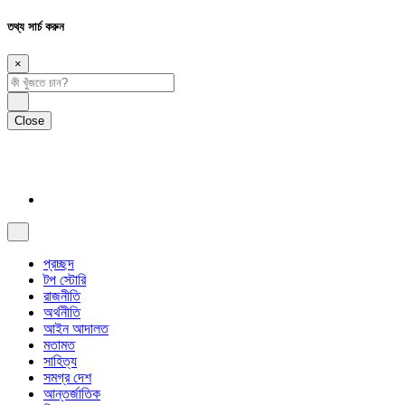
তথ্য সার্চ করুন
×
Close
প্রচ্ছদ
টপ স্টোরি
রাজনীতি
অর্থনীতি
আইন আদালত
মতামত
সাহিত্য