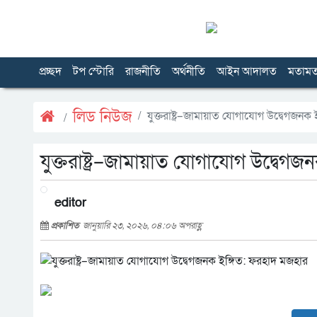
প্রচ্ছদ
টপ স্টোরি
রাজনীতি
অর্থনীতি
আইন আদালত
মতাম
লিড নিউজ
যুক্তরাষ্ট্র–জামায়াত যোগাযোগ উদ্বেগজনক
যুক্তরাষ্ট্র–জামায়াত যোগাযোগ উদ্বেগ
editor
প্রকাশিত
জানুয়ারি ২৩, ২০২৬, ০৪:০৬ অপরাহ্ণ