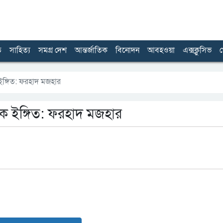
ত
সাহিত্য
সমগ্র দেশ
আন্তর্জাতিক
বিনোদন
আবহওয়া
এক্সক্লুসিভ
খ
 ইঙ্গিত: ফরহাদ মজহার
জনক ইঙ্গিত: ফরহাদ মজহার