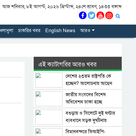
আজ শনিবার, ৮ই আগস্ট, ২০২৬ খ্রিস্টাব্দ, ২৪শে শ্রাবণ, ১৪৩৩ বঙ্গাব্দ
েলাধুলা
চাকরির খবর
English News
আরও
এই ক্যাটাগরির আরও খবর
দেশের ২৩তম রাষ্ট্রপতি কে
হচ্ছেন? আলোচনায় আছেন
কারা?
জাতীয় সংসদের বিশেষ
অধিবেশন ডাকা হচ্ছে
বগুড়ায় ও সিলেটে দুই ঘণ্টার
ব্যবধানে সড়ক দুর্ঘটনায়
শিশুসহ প্রাণ গেল ১৫ জনের
বিমানবন্দরে ভিআইপি-