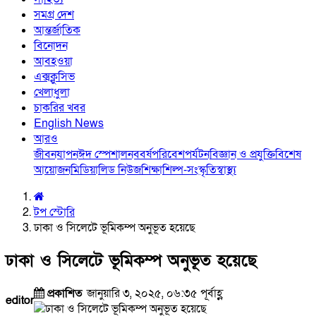
সমগ্র দেশ
আন্তর্জাতিক
বিনোদন
আবহওয়া
এক্সক্লুসিভ
খেলাধুলা
চাকরির খবর
English News
আরও
জীবনযাপন
ঈদ স্পেশাল
নববর্ষ
পরিবেশ
পর্যটন
বিজ্ঞান ও প্রযুক্তি
বিশেষ
আয়োজন
মিডিয়া
লিড নিউজ
শিক্ষা
শিল্প-সংস্কৃতি
স্বাস্থ্য
টপ স্টোরি
ঢাকা ও সিলেটে ভূমিকম্প অনুভূত হয়েছে
ঢাকা ও সিলেটে ভূমিকম্প অনুভূত হয়েছে
প্রকাশিত
জানুয়ারি ৩, ২০২৫, ০৬:৩৫ পূর্বাহ্ণ
editor