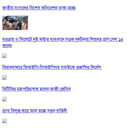
জাতীয় সংসদের বিশেষ অধিবেশন ডাকা হচ্ছে
বগুড়ায় ও সিলেটে দুই ঘণ্টার ব্যবধানে সড়ক দুর্ঘটনায় শিশুসহ প্রাণ গেল ১৫
জনের
বিমানবন্দরে ভিআইপি-সিআইপিসহ সবাইকে তল্লাশির নির্দেশ
বিটিভির মহাপরিচালক হলেন কাজী জেসিন
র‍্যাব বিলুপ্ত করে আনা হচ্ছে নতুন বাহিনী