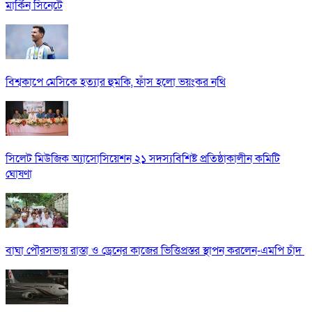
মার্কিন সিনেটে
বিশ্বকাপে মেসিকে হত্যার হুমকি, ফাঁস হলো ভয়ংকর নথি
সিলেট মিউজিক অ্যাসোসিয়েশন ২১ সদস্যবিশিষ্ট প্রতিষ্ঠাকালীন কমিটি
ঘোষণা
বাঘা পৌরসভায় রাস্তা ও ড্রেনের কাজের ভিত্তিপ্রস্তর স্থাপন করলেন-এমপি চাঁদ