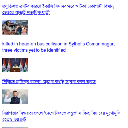
প্রযুক্তিগত ত্রুটির কারণে ইতালি বিমানবন্দরে আটকা ঢাকাগামী বিমান,
ভেতরে আড়াই শতাধিক যাত্রী
killed in head-on bus collision in Sylhet’s Osmaninagar;
three victims yet to be identified
দিল্লিতে হাসিনার বক্তব্য: আগের কথাই আবার বলল ভারত
নিরাপত্তার নিশ্চয়তা পেলে ‘দেশে ফিরতে প্রস্তুত’ সাকিব, বিচারের মুখোমুখি
হতেও ভয় নেই