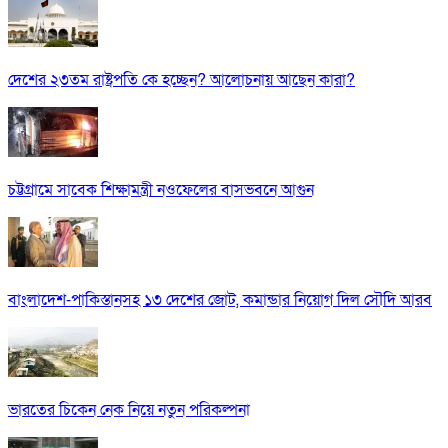
দেশের ২৩তম রাষ্ট্রপতি কে হচ্ছেন? আলোচনায় আছেন কারা?
চট্টগ্রামে সাবেক শিক্ষামন্ত্রী নওফেলের বাসভবনে আগুন
বাংলাদেশ-পাকিস্তানসহ ১৩ দেশের জোট, কমান্ডার নিয়োগ দিল সৌদি আরব
ভারতের চিকেন নেক নিয়ে নতুন পরিকল্পনা