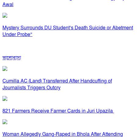
Awal
Mystery Surrounds DU Student’s Death Suicide or Abetment
Under Probe”
ভালোবাসা
Cumilla AC (Land) Transferred After Handcuffing of
Journalists Triggers Outcry
821 Farmers Receive Farmer Cards in Juri Upazila
Woman Allegedly Gang-Raped in Bhola After Attending