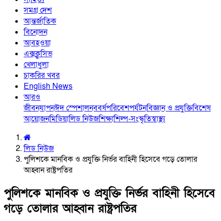
সমগ্র দেশ
আন্তর্জাতিক
বিনোদন
আবহওয়া
এক্সক্লুসিভ
খেলাধুলা
চাকরির খবর
English News
আরও
জীবনযাপন
ঈদ স্পেশাল
নববর্ষ
পরিবেশ
পর্যটন
বিজ্ঞান ও প্রযুক্তি
বিশেষ
আয়োজন
মিডিয়া
লিড নিউজ
শিক্ষা
শিল্প-সংস্কৃতি
স্বাস্থ্য
লিড নিউজ
পুলিশকে মানবিক ও প্রযুক্তি নির্ভর বাহিনী হিসেবে গড়ে তোলার
আহ্বান রাষ্ট্রপতির
পুলিশকে মানবিক ও প্রযুক্তি নির্ভর বাহিনী হিসেবে
গড়ে তোলার আহ্বান রাষ্ট্রপতির