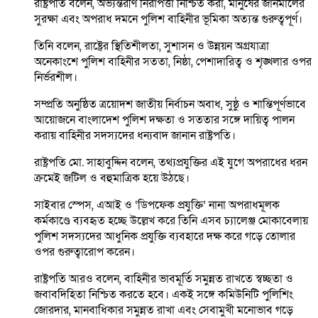
রাষ্ট্রপতি বলেন, অভ্যন্তরীণ নিরাপত্তা নিশ্চিত করা, মানুষের জানমালের
সুরক্ষা এবং অপরাধ দমনে পুলিশ বাহিনীর ভূমিকা অত্যন্ত গুরুত্বপূর্ণ।
তিনি বলেন, রাষ্ট্রের স্থিতিশীলতা, সুশাসন ও উন্নয়ন অগ্রযাত্রা
অনেকাংশে পুলিশ বাহিনীর সততা, নিষ্ঠা, পেশাদারিত্ব ও শৃঙ্খলার ওপর
নির্ভরশীল।
সম্প্রতি অনুষ্ঠিত ত্রয়োদশ জাতীয় নির্বাচন অবাধ, সুষ্ঠু ও শান্তিপূর্ণভাবে
আয়োজনে বাংলাদেশ পুলিশ দক্ষতা ও সততার সঙ্গে দায়িত্ব পালন
করায় বাহিনীর সদস্যদের ধন্যবাদ জানান রাষ্ট্রপতি।
রাষ্ট্রপতি মো. সাহাবুদ্দিন বলেন, তথ্যপ্রযুক্তির এই যুগে অপরাধের ধরন
ক্রমেই জটিল ও বহুমাত্রিক হয়ে উঠছে।
সাইবার স্পেস, এআই ও ‘ডিপফেক প্রযুক্তি’ নানা অপরাধমূলক
কর্মকাণ্ডে ব্যবহৃত হচ্ছে উল্লেখ করে তিনি এসব চ্যালেঞ্জ মোকাবেলায়
পুলিশ সদস্যদের আধুনিক প্রযুক্তি ব্যবহারে দক্ষ করে গড়ে তোলার
ওপর গুরুত্বারোপ করেন।
রাষ্ট্রপতি আরও বলেন, বাহিনীর ভাবমূর্তি সমুন্নত রাখতে স্বচ্ছতা ও
জবাবদিহিতা নিশ্চিত করতে হবে। একই সঙ্গে কমিউনিটি পুলিশিং
জোরদার, মানবাধিকার সমুন্নত রাখা এবং সেবামুখী মনোভাব গড়ে