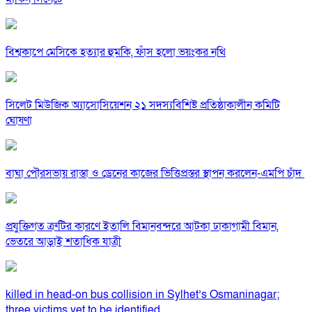
বিশ্বকাপে মেসিকে হত্যার হুমকি, ফাঁস হলো ভয়ংকর নথি
সিলেট মিউজিক অ্যাসোসিয়েশন ২১ সদস্যবিশিষ্ট প্রতিষ্ঠাকালীন কমিটি
ঘোষণা
বাঘা পৌরসভায় রাস্তা ও ড্রেনের কাজের ভিত্তিপ্রস্তর স্থাপন করলেন-এমপি চাঁদ
প্রযুক্তিগত ত্রুটির কারণে ইতালি বিমানবন্দরে আটকা ঢাকাগামী বিমান,
ভেতরে আড়াই শতাধিক যাত্রী
killed in head-on bus collision in Sylhet’s Osmaninagar;
three victims yet to be identified