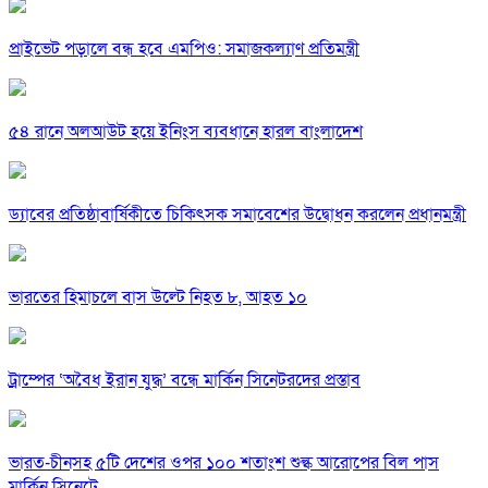
প্রাইভেট পড়ালে বন্ধ হবে এমপিও: সমাজকল্যাণ প্রতিমন্ত্রী
৫৪ রানে অলআউট হয়ে ইনিংস ব্যবধানে হারল বাংলাদেশ
ড্যাবের প্রতিষ্ঠাবার্ষিকীতে চিকিৎসক সমাবেশের উদ্বোধন করলেন প্রধানমন্ত্রী
ভারতের হিমাচলে বাস উল্টে নিহত ৮, আহত ১০
ট্রাম্পের ‘অবৈধ ইরান যুদ্ধ’ বন্ধে মার্কিন সিনেটরদের প্রস্তাব
ভারত-চীনসহ ৫টি দেশের ওপর ১০০ শতাংশ শুল্ক আরোপের বিল পাস
মার্কিন সিনেটে