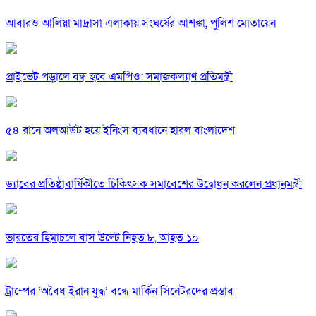
আবারও আলিয়া মাদ্রাসা এলাকায় সংঘর্ষের আশঙ্কা, পুলিশ মোতায়েন
প্রাইভেট পড়ালে বন্ধ হবে এমপিও: সমাজকল্যাণ প্রতিমন্ত্রী
৫৪ রানে অলআউট হয়ে ইনিংস ব্যবধানে হারল বাংলাদেশ
ড্যাবের প্রতিষ্ঠাবার্ষিকীতে চিকিৎসক সমাবেশের উদ্বোধন করলেন প্রধানমন্ত্রী
ভারতের হিমাচলে বাস উল্টে নিহত ৮, আহত ১০
ট্রাম্পের ‘অবৈধ ইরান যুদ্ধ’ বন্ধে মার্কিন সিনেটরদের প্রস্তাব