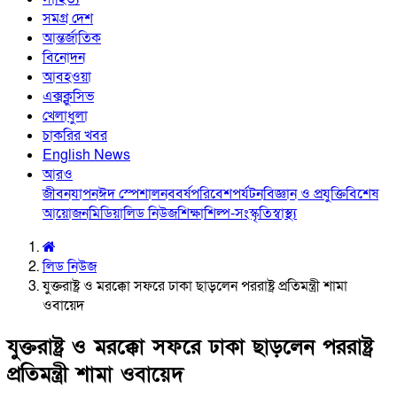
সমগ্র দেশ
আন্তর্জাতিক
বিনোদন
আবহওয়া
এক্সক্লুসিভ
খেলাধুলা
চাকরির খবর
English News
আরও
জীবনযাপন
ঈদ স্পেশাল
নববর্ষ
পরিবেশ
পর্যটন
বিজ্ঞান ও প্রযুক্তি
বিশেষ
আয়োজন
মিডিয়া
লিড নিউজ
শিক্ষা
শিল্প-সংস্কৃতি
স্বাস্থ্য
লিড নিউজ
যুক্তরাষ্ট্র ও মরক্কো সফরে ঢাকা ছাড়লেন পররাষ্ট্র প্রতিমন্ত্রী শামা
ওবায়েদ
যুক্তরাষ্ট্র ও মরক্কো সফরে ঢাকা ছাড়লেন পররাষ্ট্র
প্রতিমন্ত্রী শামা ওবায়েদ