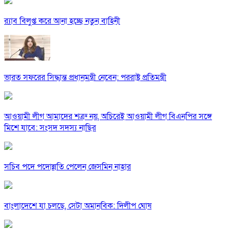
র‍্যাব বিলুপ্ত করে আনা হচ্ছে নতুন বাহিনী
ভারত সফরের সিদ্ধান্ত প্রধানমন্ত্রী নেবেন: পররাষ্ট্র প্রতিমন্ত্রী
আওয়ামী লীগ আমাদের শত্রু নয়, অচিরেই আওয়ামী লীগ বিএনপির সঙ্গে
মিশে যাবে: সংসদ সদস্য নাছির
সচিব পদে পদোন্নতি পেলেন জেসমিন নাহার
বাংলাদেশে যা চলছে, সেটা অমানবিক: দিলীপ ঘোষ