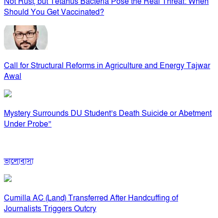
Not Rust, but Tetanus Bacteria Pose the Real Threat: When
Should You Get Vaccinated?
Call for Structural Reforms in Agriculture and Energy Tajwar
Awal
Mystery Surrounds DU Student’s Death Suicide or Abetment
Under Probe”
ভালোবাসা
Cumilla AC (Land) Transferred After Handcuffing of
Journalists Triggers Outcry