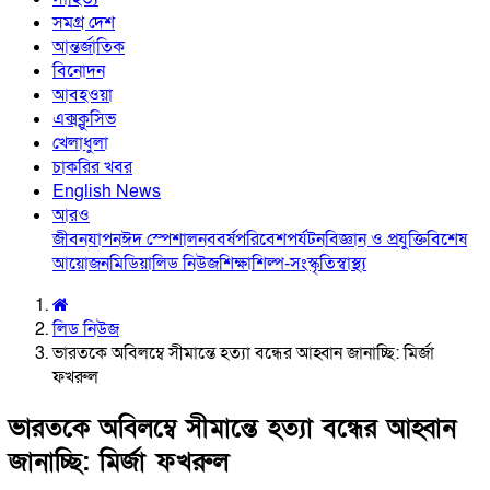
সমগ্র দেশ
আন্তর্জাতিক
বিনোদন
আবহওয়া
এক্সক্লুসিভ
খেলাধুলা
চাকরির খবর
English News
আরও
জীবনযাপন
ঈদ স্পেশাল
নববর্ষ
পরিবেশ
পর্যটন
বিজ্ঞান ও প্রযুক্তি
বিশেষ
আয়োজন
মিডিয়া
লিড নিউজ
শিক্ষা
শিল্প-সংস্কৃতি
স্বাস্থ্য
লিড নিউজ
ভারতকে অবিলম্বে সীমান্তে হত্যা বন্ধের আহ্বান জানাচ্ছি: মির্জা
ফখরুল
ভারতকে অবিলম্বে সীমান্তে হত্যা বন্ধের আহ্বান
জানাচ্ছি: মির্জা ফখরুল