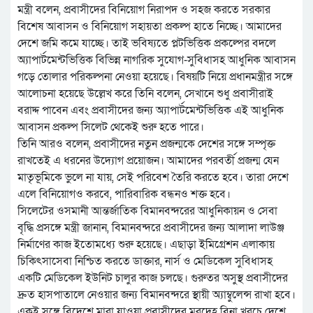
মন্ত্রী বলেন, প্রবাসীদের বিনিয়োগ নিরাপদ ও সহজ করতে সরকার
বিশেষ আবাসন ও বিনিয়োগ সহায়তা প্রকল্প হাতে নিচ্ছে। আমাদের
দেশে জমি কমে যাচ্ছে। তাই ভবিষ্যতে প্লটভিত্তিক প্রকল্পের বদলে
অ্যাপার্টমেন্টভিত্তিক বিভিন্ন নাগরিক সুযোগ-সুবিধাসহ আধুনিক আবাসন
গড়ে তোলার পরিকল্পনা নেওয়া হয়েছে। বিষয়টি নিয়ে প্রধানমন্ত্রীর সঙ্গে
আলোচনা হয়েছে উল্লেখ করে তিনি বলেন, সেখানে শুধু প্রবাসীরাই
বরাদ্দ পাবেন এবং প্রবাসীদের জন্য অ্যাপার্টমেন্টভিত্তিক এই আধুনিক
আবাসন প্রকল্প সিলেট থেকেই শুরু হতে পারে।
তিনি আরও বলেন, প্রবাসীদের নতুন প্রজন্মকে দেশের সঙ্গে সম্পৃক্ত
রাখতেই এ ধরনের উদ্যোগ প্রয়োজন। আমাদের পরবর্তী প্রজন্ম যেন
মাতৃভূমিকে ভুলে না যায়, সেই পরিবেশ তৈরি করতে হবে। তারা দেশে
এলে বিনিয়োগও করবে, পারিবারিক বন্ধনও শক্ত হবে।
সিলেটের ওসমানী আন্তর্জাতিক বিমানবন্দরের আধুনিকায়ন ও সেবা
বৃদ্ধি প্রসঙ্গে মন্ত্রী জানান, বিমানবন্দরে প্রবাসীদের জন্য আলাদা লাউঞ্জ
নির্মাণের কাজ ইতোমধ্যে শুরু হয়েছে। এছাড়া ইমিগ্রেশন এলাকায়
চিকিৎসাসেবা নিশ্চিত করতে ডাক্তার, নার্স ও মেডিকেল সুবিধাসহ
একটি মেডিকেল ইউনিট চালুর কাজ চলছে। গুরুতর অসুস্থ প্রবাসীদের
দ্রুত হাসপাতালে নেওয়ার জন্য বিমানবন্দরে স্থায়ী অ্যাম্বুলেন্স রাখা হবে।
একই সঙ্গে বিদেশে মারা যাওয়া প্রবাসীদের মরদেহ বিনা খরচে দেশে