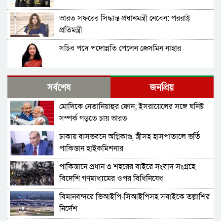
ভারত সফরের সিদ্ধান্ত প্রধানমন্ত্রী নেবেন: পররাষ্ট্র
প্রতিমন্ত্রী
সচিব পদে পদোন্নতি পেলেন জেসমিন নাহার
পুলিশের ৭ কর্মকর্তাকে বদলি
সর্বশেষ
জনপ্রিয়
মোদিকে নেতানিয়াহুর ফোন; ইসরায়েলের সঙ্গে ঘনিষ্ট
পাইপলাইনের মাধ্যমে ভারত থেকে আরও বেশি
সম্পর্ক গড়তে চায় ভারত
ডিজেল চেয়েছি: জ্বালানিমন্ত্রী
ঢাকায় বাসভবনে অগ্নিকাণ্ড, স্ত্রীসহ হাসপাতালে ভর্তি
যথাযোগ্য মর্যাদায় সিলেটে জুলাই গণঅভ্যুত্থান দিবস
পাকিস্তান হাইকমিশনার
পালিত
পাকিস্তানে প্রধান ৩ শহরের বাইরে সংবাদ সংগ্রহে
শেখ হাসিনাকে কথা বলতে দেওয়া দুই দেশের
বিদেশি গণমাধ্যমের ওপর বিধিনিষেধ
সম্পর্কের জন্য ক্ষতিকর: পররাষ্ট্র মন্ত্রণালয়
বিমানবন্দরে ভিআইপি-সিআইপিসহ সবাইকে তল্লাশির
ভিডিও ডকুমেন্টারি প্রদর্শনের পর ‘ভুয়া’ স্লোগান, জুলাই
নির্দেশ
যোদ্ধা ও শহিদ পরিবারের সংবর্ধনা অনুষ্ঠানে হট্টগোল