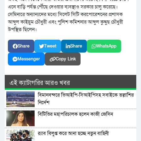
এনে বাড়ি পর্যন্ত পৌঁছে দেওয়ার ব্যবস্থাও সরকার চালু করেছে।
সেমিনারে অন্যান্যদের মধ্যে সিলেট সিটি করপোরেশনের প্রশাসক
আব্দুল কাইয়ুম চৌধুরী এবং পুলিশ কমিশনার আব্দুল কুদ্দুছ চৌধুরী
উপস্থিত ছিলেন।
Share
Tweet
Share
WhatsApp
Messenger
Copy Link
এই ক্যাটাগরির আরও খবর
বিমানবন্দরে ভিআইপি-সিআইপিসহ সবাইকে তল্লাশির
নির্দেশ
বিটিভির মহাপরিচালক হলেন কাজী জেসিন
র‍্যাব বিলুপ্ত করে আনা হচ্ছে নতুন বাহিনী