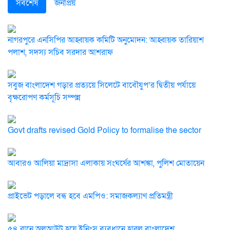
সর্বশেষ
জনপ্রিয়
নাগরপুরে এনসিপির আহ্বায়ক কমিটি অনুমোদন: আহ্বায়ক তারিয়াশ
পলাশ, সদস্য সচিব সরদার আশরাফ
সবুজ বাংলাদেশ গড়ার প্রত্যয়ে সিলেটে বাবৌযুপ’র দ্বিতীয় পর্যায়ে
বৃক্ষরোপণ কর্মসূচি সম্পন্ন
Govt drafts revised Gold Policy to formalise the sector
আবারও আলিয়া মাদ্রাসা এলাকায় সংঘর্ষের আশঙ্কা, পুলিশ মোতায়েন
প্রাইভেট পড়ালে বন্ধ হবে এমপিও: সমাজকল্যাণ প্রতিমন্ত্রী
৫৪ রানে অলআউট হয়ে ইনিংস ব্যবধানে হারল বাংলাদেশ