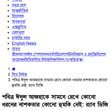
সমগ্র দেশ
আন্তর্জাতিক
বিনোদন
আবহওয়া
এক্সক্লুসিভ
খেলাধুলা
চাকরির খবর
English News
আরও
জীবনযাপন
ঈদ স্পেশাল
নববর্ষ
পরিবেশ
পর্যটন
বিজ্ঞান ও প্রযুক্তি
বিশেষ
আয়োজন
মিডিয়া
লিড নিউজ
শিক্ষা
শিল্প-সংস্কৃতি
স্বাস্থ্য
লিড নিউজ
পবিত্র ঈদুল আজহাকে সামনে রেখে কোনো ধরনের নাশকতার কোনো
হুমকি নেই: র‍্যাব ডিজি
পবিত্র ঈদুল আজহাকে সামনে রেখে কোনো
ধরনের নাশকতার কোনো হুমকি নেই: র‍্যাব ডিজি