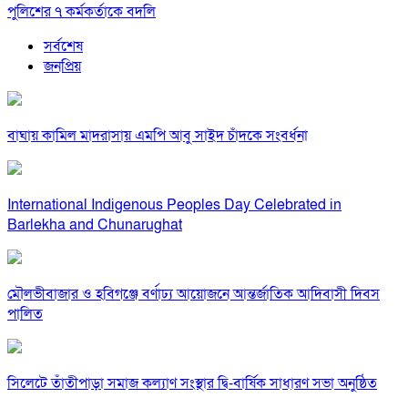
পুলিশের ৭ কর্মকর্তাকে বদলি
সর্বশেষ
জনপ্রিয়
বাঘায় কামিল মাদরাসায় এমপি আবু সাইদ চাঁদকে সংবর্ধনা
International Indigenous Peoples Day Celebrated in
Barlekha and Chunarughat
মৌলভীবাজার ও হবিগঞ্জে বর্ণাঢ্য আয়োজনে আন্তর্জাতিক আদিবাসী দিবস
পালিত
সিলেটে তাঁতীপাড়া সমাজ কল্যাণ সংস্থার দ্বি-বার্ষিক সাধারণ সভা অনুষ্ঠিত