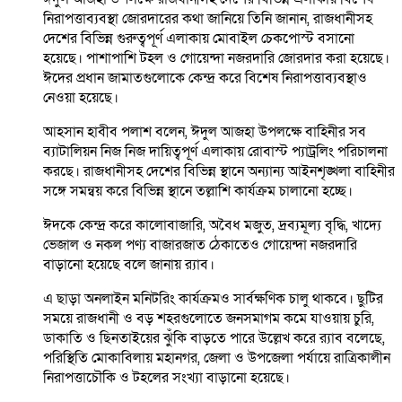
নিরাপত্তাব্যবস্থা জোরদারের কথা জানিয়ে তিনি জানান, রাজধানীসহ
দেশের বিভিন্ন গুরুত্বপূর্ণ এলাকায় মোবাইল চেকপোস্ট বসানো
হয়েছে। পাশাপাশি টহল ও গোয়েন্দা নজরদারি জোরদার করা হয়েছে।
ঈদের প্রধান জামাতগুলোকে কেন্দ্র করে বিশেষ নিরাপত্তাব্যবস্থাও
নেওয়া হয়েছে।
আহসান হাবীব পলাশ বলেন, ঈদুল আজহা উপলক্ষে বাহিনীর সব
ব্যাটালিয়ন নিজ নিজ দায়িত্বপূর্ণ এলাকায় রোবাস্ট প্যাট্রলিং পরিচালনা
করছে। রাজধানীসহ দেশের বিভিন্ন স্থানে অন্যান্য আইনশৃঙ্খলা বাহিনীর
সঙ্গে সমন্বয় করে বিভিন্ন স্থানে তল্লাশি কার্যক্রম চালানো হচ্ছে।
ঈদকে কেন্দ্র করে কালোবাজারি, অবৈধ মজুত, দ্রব্যমূল্য বৃদ্ধি, খাদ্যে
ভেজাল ও নকল পণ্য বাজারজাত ঠেকাতেও গোয়েন্দা নজরদারি
বাড়ানো হয়েছে বলে জানায় র‍্যাব।
এ ছাড়া অনলাইন মনিটরিং কার্যক্রমও সার্বক্ষণিক চালু থাকবে। ছুটির
সময়ে রাজধানী ও বড় শহরগুলোতে জনসমাগম কমে যাওয়ায় চুরি,
ডাকাতি ও ছিনতাইয়ের ঝুঁকি বাড়তে পারে উল্লেখ করে র‍্যাব বলেছে,
পরিস্থিতি মোকাবিলায় মহানগর, জেলা ও উপজেলা পর্যায়ে রাত্রিকালীন
নিরাপত্তাচৌকি ও টহলের সংখ্যা বাড়ানো হয়েছে।