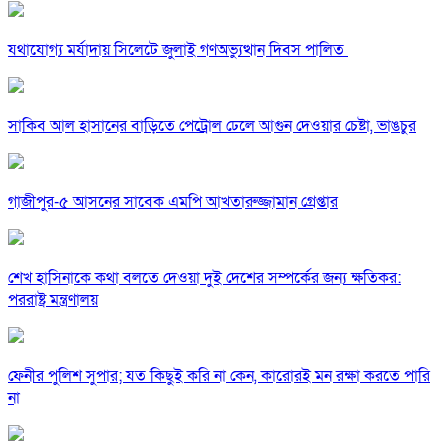
যথাযোগ্য মর্যাদায় সিলেটে জুলাই গণঅভ্যুত্থান দিবস পালিত
সাকিব আল হাসানের বাড়িতে পেট্রোল ঢেলে আগুন দেওয়ার চেষ্টা, ভাঙচুর
গাজীপুর-৫ আসনের সাবেক এমপি আখতারুজ্জামান গ্রেপ্তার
শেখ হাসিনাকে কথা বলতে দেওয়া দুই দেশের সম্পর্কের জন্য ক্ষতিকর:
পররাষ্ট্র মন্ত্রণালয়
ফেনীর পুলিশ সুপার; যত কিছুই করি না কেন, কারোরই মন রক্ষা করতে পারি
না