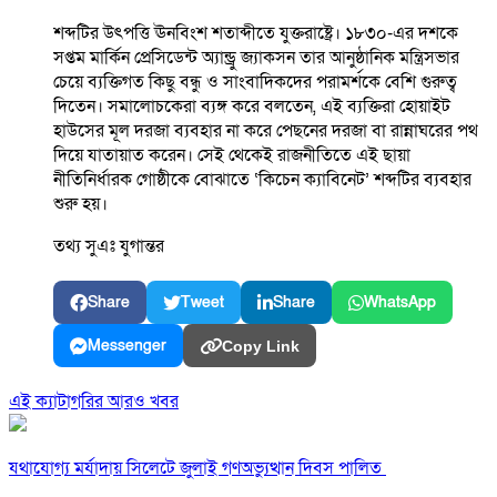
শব্দটির উৎপত্তি ঊনবিংশ শতাব্দীতে যুক্তরাষ্ট্রে। ১৮৩০-এর দশকে
সপ্তম মার্কিন প্রেসিডেন্ট অ্যান্ড্রু জ্যাকসন তার আনুষ্ঠানিক মন্ত্রিসভার
চেয়ে ব্যক্তিগত কিছু বন্ধু ও সাংবাদিকদের পরামর্শকে বেশি গুরুত্ব
দিতেন। সমালোচকেরা ব্যঙ্গ করে বলতেন, এই ব্যক্তিরা হোয়াইট
হাউসের মূল দরজা ব্যবহার না করে পেছনের দরজা বা রান্নাঘরের পথ
দিয়ে যাতায়াত করেন। সেই থেকেই রাজনীতিতে এই ছায়া
নীতিনির্ধারক গোষ্ঠীকে বোঝাতে ‘কিচেন ক্যাবিনেট’ শব্দটির ব্যবহার
শুরু হয়।
তথ্য সুএঃ যুগান্তর
Share
Tweet
Share
WhatsApp
Messenger
Copy Link
এই ক্যাটাগরির আরও খবর
যথাযোগ্য মর্যাদায় সিলেটে জুলাই গণঅভ্যুত্থান দিবস পালিত