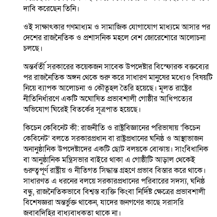
দাবি করেছেন তিনি।
ওই সাক্ষাৎকার গণমাধ্যম ও সামাজিক যোগাযোগ মাধ্যমে আসার পর
দেশের রাজনৈতিক ও প্রশাসনিক মহলে বেশ জোরেশোরে আলোচনা
চলছে।
অন্তর্বর্তী সরকারের কয়েকজন সাবেক উপদেষ্টার বিস্ফোরক বক্তব্যের
পর রাজনৈতিক অঙ্গন থেকে শুরু করে সাধারণ মানুষের মধ্যেও বিষয়টি
নিয়ে ব্যাপক আলোচনা ও কৌতূহল তৈরি হয়েছে। মূলত রাষ্ট্রের
নীতিনির্ধারণে একটি অঘোষিত প্রভাবশালী গোষ্ঠীর আধিপত্যের
অভিযোগ ঘিরেই বিতর্কের সূত্রপাত হয়েছে।
কিচেন কেবিনেট কী: রাজনীতি ও রাষ্ট্রবিজ্ঞানের পরিভাষায় ‘কিচেন
কেবিনেট’ বলতে সরকারপ্রধান বা রাষ্ট্রপ্রধানের ঘনিষ্ঠ ও আস্থাভাজন
অনানুষ্ঠানিক উপদেষ্টাদের একটি ছোট বলয়কে বোঝায়। সাংবিধানিক
বা আনুষ্ঠানিক মন্ত্রিসভার বাইরে থাকা এ গোষ্ঠীটি আড়াল থেকেই
গুরুত্বপূর্ণ রাষ্ট্রীয় ও নীতিগত সিদ্ধান্ত গ্রহণে প্রভাব বিস্তার করে থাকে।
সাধারণত এ ধরনের বলয়ে সরকারপ্রধানের পরিবারের সদস্য, ঘনিষ্ঠ
বন্ধু, রাজনৈতিকভাবে বিশ্বস্ত ব্যক্তি কিংবা নির্দিষ্ট ক্ষেত্রের প্রভাবশালী
বিশেষজ্ঞরা অন্তর্ভুক্ত থাকেন, যাদের জনগণের কাছে সরাসরি
জবাবদিহির বাধ্যবাধকতা থাকে না।