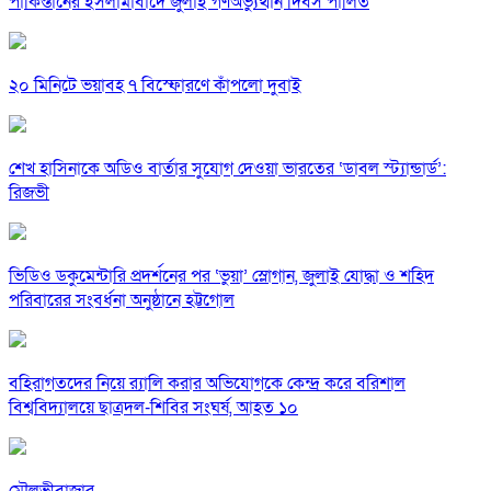
পাকিস্তানের ইসলামাবাদে জুলাই গণঅভ্যুত্থান দিবস পালিত
২০ মিনিটে ভয়াবহ ৭ বিস্ফোরণে কাঁপলো দুবাই
শেখ হাসিনাকে অডিও বার্তার সুযোগ দেওয়া ভারতের ‘ডাবল স্ট্যান্ডার্ড’:
রিজভী
ভিডিও ডকুমেন্টারি প্রদর্শনের পর ‘ভুয়া’ স্লোগান, জুলাই যোদ্ধা ও শহিদ
পরিবারের সংবর্ধনা অনুষ্ঠানে হট্টগোল
বহিরাগতদের নিয়ে র‍্যালি করার অভিযোগকে কেন্দ্র করে বরিশাল
বিশ্ববিদ্যালয়ে ছাত্রদল-শিবির সংঘর্ষ, আহত ১০