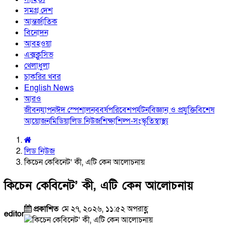
সমগ্র দেশ
আন্তর্জাতিক
বিনোদন
আবহওয়া
এক্সক্লুসিভ
খেলাধুলা
চাকরির খবর
English News
আরও
জীবনযাপন
ঈদ স্পেশাল
নববর্ষ
পরিবেশ
পর্যটন
বিজ্ঞান ও প্রযুক্তি
বিশেষ
আয়োজন
মিডিয়া
লিড নিউজ
শিক্ষা
শিল্প-সংস্কৃতি
স্বাস্থ্য
লিড নিউজ
কিচেন কেবিনেট’ কী, এটি কেন আলোচনায়
কিচেন কেবিনেট’ কী, এটি কেন আলোচনায়
প্রকাশিত
মে ২৭, ২০২৬, ১১:৫২ অপরাহ্ণ
editor