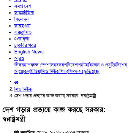
সমগ্র দেশ
আন্তর্জাতিক
বিনোদন
আবহওয়া
এক্সক্লুসিভ
খেলাধুলা
চাকরির খবর
English News
আরও
জীবনযাপন
ঈদ স্পেশাল
নববর্ষ
পরিবেশ
পর্যটন
বিজ্ঞান ও প্রযুক্তি
বিশেষ
আয়োজন
মিডিয়া
লিড নিউজ
শিক্ষা
শিল্প-সংস্কৃতি
স্বাস্থ্য
লিড নিউজ
দেশ গড়ার প্রত্যয়ে কাজ করছে সরকার: স্বরাষ্ট্রমন্ত্রী
দেশ গড়ার প্রত্যয়ে কাজ করছে সরকার:
স্বরাষ্ট্রমন্ত্রী
প্রকাশিত
মে ২৮, ২০২৬, ০৫:৫৭ অপরাহ্ণ