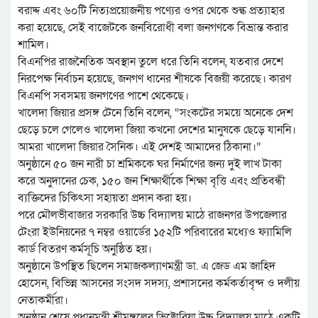
বরাদ্দ এবং ৬০টি নিত্যপ্রয়োজনীয় পণ্যের ওপর থেকে শুল্ক প্রত্যাহার
করা হয়েছে, সেই বাজেটকে জনবিরোধী বলা জনগণকে বিভ্রান্ত করার
শামিল।
বিএনপির রাজনৈতিক অবস্থান তুলে ধরে তিনি বলেন, যতবার দেশে
নিরপেক্ষ নির্বাচন হয়েছে, জনগণ ধানের শীষকে বিজয়ী করেছে। কারণ
বিএনপি সবসময় জনগণের পাশে থেকেছে।
খালেদা জিয়ার প্রসঙ্গ টেনে তিনি বলেন, “সংকটের সময়ে অনেকে দেশ
ছেড়ে চলে গেলেও খালেদা জিয়া কখনো দেশের মানুষকে ছেড়ে যাননি।
আমরা খালেদা জিয়ার সৈনিক। এই দেশই আমাদের ঠিকানা।”
অনুষ্ঠানে ৫০ জন নারী চা শ্রমিককে ঘর নির্মাণের জন্য দুই লাখ টাকা
করে অনুদানের চেক, ১৫০ জন শিক্ষার্থীকে শিক্ষা বৃত্তি এবং প্রতিবন্ধী
ব্যক্তিদের চিকিৎসা সহায়তা প্রদান করা হয়।
পরে মৌলভীবাজার সরকারি উচ্চ বিদ্যালয় মাঠে রাজনগর উপজেলার
টেংরা ইউনিয়নের ৭ নম্বর ওয়ার্ডের ১৫২টি পরিবারের মধ্যেও ফ্যামিলি
কার্ড বিতরণ কর্মসূচি অনুষ্ঠিত হয়।
অনুষ্ঠানে উপস্থিত ছিলেন সমাজকল্যাণমন্ত্রী ডা. এ জেড এম জাহিদ
হোসেন, বিভিন্ন আসনের সংসদ সদস্য, প্রশাসনের কর্মকর্তাবৃন্দ ও দলীয়
নেতাকর্মীরা।
অনুষ্ঠান শেষে প্রধানমন্ত্রী শ্রীমঙ্গলের ভিক্টোরিয়া উচ্চ বিদ্যালয় মাঠে একটি