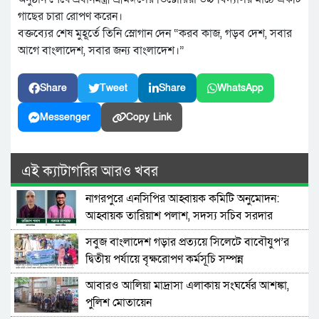
গাছের চারা রোপণ করেন।
বক্তব্যের শেষ মুহূর্তে তিনি স্লোগান দেন “করব কাজ, গড়ব দেশ, সবার
আগে বাংলাদেশ, সবার জন্য বাংলাদেশ।”
Share
Tweet
Share
WhatsApp
Messenger
Copy Link
এই ক্যাটাগরির আরও খবর
নাগরপুরে এনসিপির আহ্বায়ক কমিটি অনুমোদন:
আহ্বায়ক তারিয়াশ পলাশ, সদস্য সচিব সরদার
আশরাফ
সবুজ বাংলাদেশ গড়ার প্রত্যয়ে সিলেটে বাবৌযুপ’র
দ্বিতীয় পর্যায়ে বৃক্ষরোপণ কর্মসূচি সম্পন্ন
আবারও আলিয়া মাদ্রাসা এলাকায় সংঘর্ষের আশঙ্কা,
পুলিশ মোতায়েন