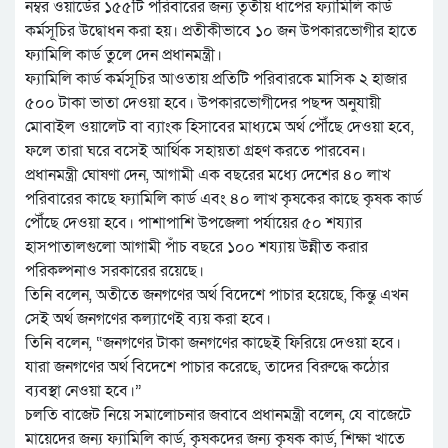
নম্বর ওয়ার্ডের ১৫৫টি পরিবারের জন্য তৃতীয় ধাপের ফ্যামিলি কার্ড
কর্মসূচির উদ্বোধন করা হয়। প্রতীকীভাবে ১০ জন উপকারভোগীর হাতে
ফ্যামিলি কার্ড তুলে দেন প্রধানমন্ত্রী।
ফ্যামিলি কার্ড কর্মসূচির আওতায় প্রতিটি পরিবারকে মাসিক ২ হাজার
৫০০ টাকা ভাতা দেওয়া হবে। উপকারভোগীদের পছন্দ অনুযায়ী
মোবাইল ওয়ালেট বা ব্যাংক হিসাবের মাধ্যমে অর্থ পৌঁছে দেওয়া হবে,
ফলে তারা ঘরে বসেই আর্থিক সহায়তা গ্রহণ করতে পারবেন।
প্রধানমন্ত্রী ঘোষণা দেন, আগামী এক বছরের মধ্যে দেশের ৪০ লাখ
পরিবারের কাছে ফ্যামিলি কার্ড এবং ৪০ লাখ কৃষকের কাছে কৃষক কার্ড
পৌঁছে দেওয়া হবে। পাশাপাশি উপজেলা পর্যায়ের ৫০ শয্যার
হাসপাতালগুলো আগামী পাঁচ বছরে ১০০ শয্যায় উন্নীত করার
পরিকল্পনাও সরকারের রয়েছে।
তিনি বলেন, অতীতে জনগণের অর্থ বিদেশে পাচার হয়েছে, কিন্তু এখন
সেই অর্থ জনগণের কল্যাণেই ব্যয় করা হবে।
তিনি বলেন, “জনগণের টাকা জনগণের কাছেই ফিরিয়ে দেওয়া হবে।
যারা জনগণের অর্থ বিদেশে পাচার করেছে, তাদের বিরুদ্ধে কঠোর
ব্যবস্থা নেওয়া হবে।”
চলতি বাজেট নিয়ে সমালোচনার জবাবে প্রধানমন্ত্রী বলেন, যে বাজেটে
মায়েদের জন্য ফ্যামিলি কার্ড, কৃষকদের জন্য কৃষক কার্ড, শিক্ষা খাতে