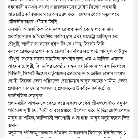
বহনকারী ইউএস-বাংলা এয়ারলাইনসের ফ্লাইট সিলেট ওসমানী
আন্তর্জাতিক বিমানবন্দরে অবতরণ করে। সেখান থেকে সড়কপথে
মৌলভীবাজারে পৌঁছান তিনি।
ওসমানী আন্তর্জাতিক বিমানবন্দরে প্রধানমন্ত্রীকে স্বাগত জানান
প্রবাসীকল্যাণ ও বৈদেশিক কর্মসংস্থান এবং শ্রমমন্ত্রী আরিফুল হক
চৌধুরী, জাতীয় সংসদের হুইপ জি কে গউছ, সিলেট সিটি
করপোরেশনের প্রশাসক ও জেলা বিএনপির সভাপতি আবদুল কাইয়ুম
চৌধুরী, সংসদ সদস্য তাহসিনা রুশদীর লুনা, এম এ মালিক, এমরান
আহমদ চৌধুরী, বিএনপির কেন্দ্রীয় সহ-সাংগঠনিক সম্পাদক মিফতাহ
সিদ্দিকী, সিলেট উন্নয়ন কর্তৃপক্ষের চেয়ারম্যান রেজাউল হাসান কয়েস
লোদী, সিলেট জেলা পরিষদের চেয়ারম্যান আবুল কাহের শামীম, জেলা
প্রশাসক সারওয়ার আলমসহ প্রশাসনের ঊর্ধ্বতন কর্মকর্তা ও
রাজনৈতিক নেতৃবৃন্দ।
প্রধানমন্ত্রীর আগমনকে কেন্দ্র করে সকাল থেকেই শ্রীমঙ্গলে উৎসবমুখর
পরিবেশ সৃষ্টি হয়। বৈরী আবহাওয়াকে উপেক্ষা করে বিভিন্ন শ্রেণি-পেশার
মানুষ, চা শ্রমিক, আদিবাসী জনগোষ্ঠী ও সাধারণ মানুষ অনুষ্ঠানস্থলে ভিড়
জমান।
অনুষ্ঠানে পরীক্ষামূলকভাবে শ্রীমঙ্গল উপজেলার মির্জাপুর ইউনিয়নের ১