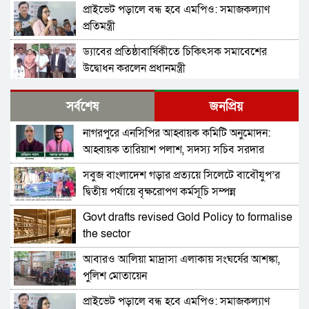
প্রাইভেট পড়ালে বন্ধ হবে এমপিও: সমাজকল্যাণ
প্রতিমন্ত্রী
ড্যাবের প্রতিষ্ঠাবার্ষিকীতে চিকিৎসক সমাবেশের
উদ্বোধন করলেন প্রধানমন্ত্রী
সিলেট মিউজিক অ্যাসোসিয়েশন ২১ সদস্যবিশিষ্ট
সর্বশেষ
জনপ্রিয়
প্রতিষ্ঠাকালীন কমিটি ঘোষণা
নাগরপুরে এনসিপির আহ্বায়ক কমিটি অনুমোদন:
বাঘা পৌরসভায় রাস্তা ও ড্রেনের কাজের ভিত্তিপ্রস্তর
আহ্বায়ক তারিয়াশ পলাশ, সদস্য সচিব সরদার
স্থাপন করলেন-এমপি চাঁদ
আশরাফ
সবুজ বাংলাদেশ গড়ার প্রত্যয়ে সিলেটে বাবৌযুপ’র
নিরাপত্তার নিশ্চয়তা পেলে ‘দেশে ফিরতে প্রস্তুত’ সাকিব,
দ্বিতীয় পর্যায়ে বৃক্ষরোপণ কর্মসূচি সম্পন্ন
বিচারের মুখোমুখি হতেও ভয় নেই
Govt drafts revised Gold Policy to formalise
দেশের ২৩তম রাষ্ট্রপতি কে হচ্ছেন? আলোচনায় আছেন
the sector
কারা?
আবারও আলিয়া মাদ্রাসা এলাকায় সংঘর্ষের আশঙ্কা,
চট্টগ্রামে সাবেক শিক্ষামন্ত্রী নওফেলের বাসভবনে আগুন
পুলিশ মোতায়েন
প্রাইভেট পড়ালে বন্ধ হবে এমপিও: সমাজকল্যাণ
জাতীয় সংসদের বিশেষ অধিবেশন ডাকা হচ্ছে