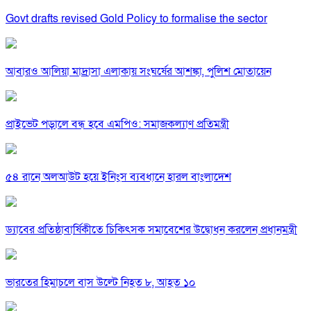
Govt drafts revised Gold Policy to formalise the sector
আবারও আলিয়া মাদ্রাসা এলাকায় সংঘর্ষের আশঙ্কা, পুলিশ মোতায়েন
প্রাইভেট পড়ালে বন্ধ হবে এমপিও: সমাজকল্যাণ প্রতিমন্ত্রী
৫৪ রানে অলআউট হয়ে ইনিংস ব্যবধানে হারল বাংলাদেশ
ড্যাবের প্রতিষ্ঠাবার্ষিকীতে চিকিৎসক সমাবেশের উদ্বোধন করলেন প্রধানমন্ত্রী
ভারতের হিমাচলে বাস উল্টে নিহত ৮, আহত ১০