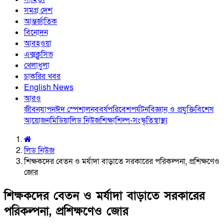
সমগ্র দেশ
আন্তর্জাতিক
বিনোদন
আবহওয়া
এক্সক্লুসিভ
খেলাধুলা
চাকরির খবর
English News
আরও
জীবনযাপন
ঈদ স্পেশাল
নববর্ষ
পরিবেশ
পর্যটন
বিজ্ঞান ও প্রযুক্তি
বিশেষ
আয়োজন
মিডিয়া
লিড নিউজ
শিক্ষা
শিল্প-সংস্কৃতি
স্বাস্থ্য
লিড নিউজ
শিক্ষকদের বেতন ও মর্যাদা বাড়াতে সরকারের পরিকল্পনা, প্রশিক্ষণেও
জোর
শিক্ষকদের বেতন ও মর্যাদা বাড়াতে সরকারের
পরিকল্পনা, প্রশিক্ষণেও জোর