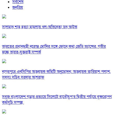
সর্বশেষ
জনপ্রিয়
সালমান শাহ হত্যা মামলায় খল-অভিনেতা ডন আটক
ভারতের প্রধানমন্ত্রী নরেন্দ্র মোদির সঙ্গে ফোনে কথা জেডি ভ্যান্সের, গভীর
হচ্ছে ভারত-যুক্তরাষ্ট্র সম্পর্ক
নাগরপুরে এনসিপির আহ্বায়ক কমিটি অনুমোদন: আহ্বায়ক তারিয়াশ পলাশ,
সদস্য সচিব সরদার আশরাফ
সবুজ বাংলাদেশ গড়ার প্রত্যয়ে সিলেটে বাবৌযুপ’র দ্বিতীয় পর্যায়ে বৃক্ষরোপণ
কর্মসূচি সম্পন্ন