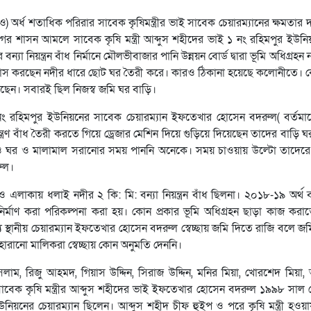
 অর্ধ শতাধিক পরিরার সাবেক কৃষিমন্ত্রীর ভাই সাবেক চেয়ারম্যানের ক্ষমতার দ
ের শাসন আমলে সাবেক কৃষি মন্ত্রী আব্দুস শহীদের ভাই ১ নং রহিমপুর ইউন
া নিয়ন্ত্রন বাঁধ নির্মানে মৌলভীবাজার পানি উন্নয়ন বোর্ড দ্বারা ভূমি অধিগ্রহন
 বাস করছেন নদীর ধারে ছোট ঘর তৈরী করে। কারও ঠিকানা হয়েছে কলোনীতে। ক
ছেন। সবারই ছিল নিজস্ব জমি ঘর বাড়ি।
নং রহিমপুর ইউনিয়নের সাবেক চেয়ারম্যান ইফতেখার হোসেন বদরুল( বর্তমান
ন্ত্রণ বাঁধ তৈরী করতে গিয়ে ড্রেজার মেশিন দিয়ে গুড়িয়ে দিয়েছেন তাদের বাড়ি
রেও ঘর ও মালামাল সরানোর সময় পাননি অনেকে। সময় চাওয়ায় উল্টো তাদেরে
ুল।
ঁও এলাকায় ধলাই নদীর ২ কি: মি: বন্যা নিয়ন্ত্রন বাঁধ ছিলনা। ২০১৮-১৯ অর্থ 
ির্মাণ করা পরিকল্পনা করা হয়। কোন প্রকার ভূমি অধিগ্রহন ছাড়া কাজ করা
 জন্য স্থানীয় চেয়ারম্যান ইফতেখার হোসেন বদরুল স্বেচ্ছায় জমি দিতে রাজি বলে 
ড়ি হারানো মালিকরা স্বেচ্ছায় কোন অনুমতি দেননি।
ইসলাম, রিজু আহমদ, গিয়াস উদ্দিন, সিরাজ উদ্দিন, মনির মিয়া, খোরশেদ মিয়া,
াবেক কৃষি মন্ত্রীর আব্দুস শহীদের ভাই ইফতেখার হোসেন বদরুল ১৯৯৮ সা
নের চেয়ারম্যান ছিলেন। আব্দুস শহীদ চীফ হুইপ ও পরে কৃষি মন্ত্রী হওয়ায়