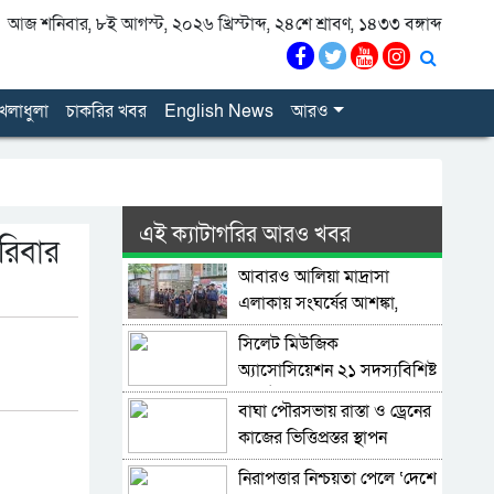
আজ শনিবার, ৮ই আগস্ট, ২০২৬ খ্রিস্টাব্দ, ২৪শে শ্রাবণ, ১৪৩৩ বঙ্গাব্দ
েলাধুলা
চাকরির খবর
English News
আরও
এই ক্যাটাগরির আরও খবর
রিবার
আবারও আলিয়া মাদ্রাসা
এলাকায় সংঘর্ষের আশঙ্কা,
পুলিশ মোতায়েন
সিলেট মিউজিক
অ্যাসোসিয়েশন ২১ সদস্যবিশিষ্ট
প্রতিষ্ঠাকালীন কমিটি ঘোষণা
বাঘা পৌরসভায় রাস্তা ও ড্রেনের
কাজের ভিত্তিপ্রস্তর স্থাপন
করলেন-এমপি চাঁদ
নিরাপত্তার নিশ্চয়তা পেলে ‘দেশে