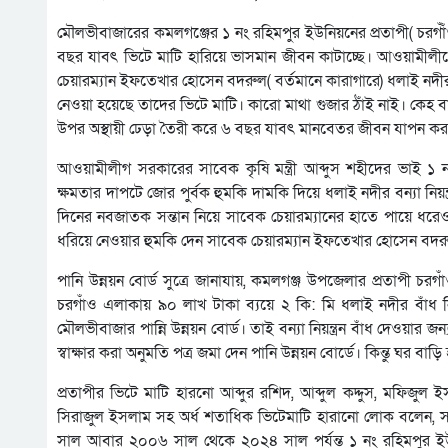
মৌলভীবাজারের কমলগঞ্জের ১ নং রহিমপুর ইউনিয়নের প্রতাপী( চরগাঁঁও)
বছর যাবৎ ভিটে মাটি হারিয়ে ভাসমান জীবন কাটাচ্ছে। আওয়ামীলীগ
চেয়ারম্যান ইফতেখার হোসেন বদরুল( বর্তমানে কারাগারে) ধলাই নদীর বন্য
নেওয়া হয়েছে তাদের ভিটে মাটি। কারো মাথা গুজার ঠাঁই নাই। কেহ
উপর অস্থায়ী ঢেড়া তৈরী করে ৬ বছর যাবৎ মানবেতর জীবন যাপন কর
আওয়ামীলীগ সরকারের সাবেক কৃষি মন্ত্রী আব্দুস শহীদের ভাই ১ 
ক্ষমতার দাপটে জোর পুর্বক হুমকি দামকি দিয়ে ধলাই নদীর বন্যা নিয়
দিনের নবজাতক সন্তান নিয়ে সাবেক চেয়ারম্যানের হাতে পায়ে ধ
ধরিয়ে নেওয়ার হুমকি দেন সাবেক চেয়ারম্যান ইফতেখার হোসেন বদর
পানি উন্নয়ন বোর্ড সুত্রে জানাযায়, কমলগঞ্জ উপজেলার প্রতাপী চরগা
চরগাঁও এলাকায় ৯০ লাখ টাকা ব্যয়ে ২ কি: মি ধলাই নদীর বাঁধ ন
মৌলভীবাজার পান্নি উন্নয়ন বোর্ড। তাই বন্যা নিয়ন্ত্রন বাঁধ দেওয়ার
স্বাক্ষার করা অনুমতি পত্র জমা দেন পানি উন্নয়ন বোর্ডে। কিন্তু ঘর বা
প্রতাপীর ভিটে মাটি হারনো আব্দুর রশিদ, আব্দুল কদ্দুস, মফিজুল 
সিরাজুল ইসলাম সহ অর্ধ শতাধিক ভিটেমাটি হারানো লোক বলেন, স
সাল আবার ২০০৬ সাল থেকে ২০২৪ সাল পর্যন্ত ১ নং রহিমপুর ইউনিয়