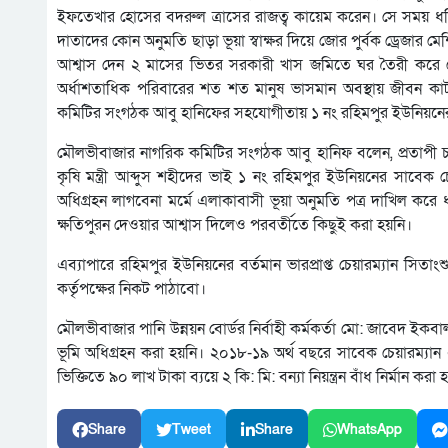
ইফতেখার হোসের বদরুল ত্রাসের রাজত্ব কায়েম করেন। সে সময় ধলাি নদ
দাতাদের কোন অনুমতি ছাড়া ভূয়া স্বাক্ষর দিয়ে জোর পুর্বক ড্রেজার মে
আশ্বাস দেন ২ মাসের ভিতর সরকারী খাস জমিতে ঘর তৈরী কর
অর্ধাশতাধিক পরিবারের শত শত মানুষ ভাসমান অবস্থায় জীবন কাট
কমিটির সংগঠক আবু হানিফের সহযোগীতায় ১ নং রহিমপুর ইউনিয়নের বর্
মৌলভীবাজার নাগরিক কমিটির সংগঠক আবু হানিফ বলেন, প্রতাপী
কৃষি মন্ত্রী আব্দুস শহীদের ভাই ১ নং রহিমপুর ইউনিয়নের সাবেক চ
অধিগ্রহন লাগবেনা মর্মে এলাকাবাসী ভূয়া অনুমতি পত্র দাখিল কর
ক্ষতিপুরন দেওয়ার আশ্বাস দিলেও পরবর্তীতে কিছুই করা হয়নি।
এব্যাপারে রহিমপুর ইউনিয়নের বর্তমান ভারপ্রাপ্ত চেয়ারম্যান সি
কর্তৃপক্ষের নিকট পাঠাবো।
মৌলভীবাজার পানি উন্নয়ন বোর্ডর নির্বাহী কর্মকর্তা মো: জাবেদ ইক
ভূমি অধিগ্রহন করা হয়নি। ২০১৮-১৯ অর্থ বছরে সাবেক চেয়ারম্যান এল
ভিক্তিতে ৯০ লাখ টাকা ব্যয়ে ২ কি: মি: বন্যা নিয়ন্ত্রন বাঁধ নির্মান করা 
Share
Tweet
Share
WhatsApp