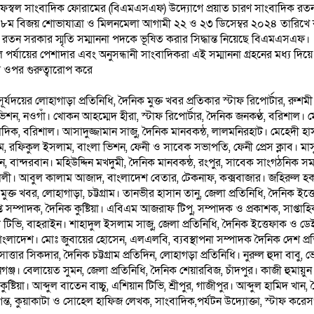
মফস্বল সাংবাদিক ফোরামের (বিএমএসএফ) উদ্যোগে প্রয়াত চারণ সাংবাদিক রতন
 ৮ম বিজয় শোভাযাত্রা ও মিলনমেলা আগামী ২২ ও ২৩ ডিসেম্বর ২০২৪ তারিখে কক্
রতন সরকার স্মৃতি সম্মাননা পদকে ভূষিত করার সিদ্ধান্ত নিয়েছে বিএমএসএফ।
ল পর্যায়ের পেশাদার এবং অনুসন্ধানী সাংবাদিকরা এই সম্মাননা গ্রহনের মধ্য 
র ওপর গুরুত্বারোপ করে
সূর্যদয়ের লোহাগাড়া প্রতিনিধি, দৈনিক মুক্ত খবর প্রতিকার স্টাফ রিপোর্টার, র
ভিশন, নওগাঁ। খোকন আহম্মেদ হীরা, স্টাফ রিপোর্টার, দৈনিক জনকণ্ঠ, বরিশাল। 
্স সাংবাদিক, বরিশাল। আসাদুজ্জামান সাজু, দৈনিক মানবকন্ঠ, লালমনিরহাট। মেহেদী
, রফিকুল ইসলাম, বাংলা ভিশন, ফেনী ও সাবেক সভাপতি, ফেনী প্রেস ক্লাব। মাসু
শন, বান্দরবান। মহিউদ্দিন মখদুমী, দৈনিক মানবকন্ঠ, রংপুর, সাবেক সাংগঠনিক 
 মহেশখালী। আবুল কালাম আজাদ, বাংলাদেশ বেতার, টেকনাফ, কক্সবাজার। জহিরু
্ত খবর, লোহাগাড়া, চট্টগ্রাম। তানভীর হাসান তানু, জেলা প্রতিনিধি, দৈনিক ইত্ত
 সম্পাদক, দৈনিক কুষ্টিয়া। এবিএম আজরাফ টিপু, সম্পাদক ও প্রকাশক, সাপ্তাহিক
ভি, বাহরাইন। শাহাদুল ইসলাম সাজু, জেলা প্রতিনিধি, দৈনিক ইত্তেফাক ও ডে
ী বাংলাদেশ। মোঃ জুবায়ের হোসেন, এলএলবি, ব্যবস্থাপনা সম্পাদক দৈনিক দেশ
াত্তার সিকদার, দৈনিক চট্টগ্রাম প্রতিদিন, লোহাগড়া প্রতিনিধি। নুরুল হুদা বা
ঞ্জ। বেলায়েত সুমন, জেলা প্রতিনিধি, দৈনিক শেয়ারবিজ, চাঁদপুর। কাজী হুমায়ুন ক
ুষ্টিয়া। আব্দুল বাতেন বাচ্চু, এশিয়ান টিভি, শ্রীপুর, গাজীপুর। আব্দুল হামিদ খ
ত, কুয়াকাটা ও সোহেল হাফিজ লেখক, সাংবাদিক,পর্যটন উদ্যোক্তা, স্টাফ করেসপন্