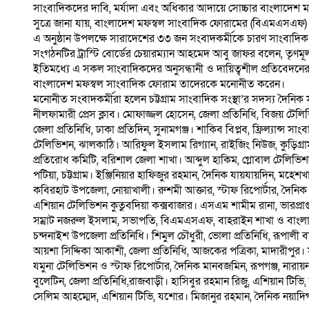
সাংবাদিকদের দাবি, মর্যাদা এবং অধিকার আদায়ে সোচ্চার বাংলাদেশ 
সুত্রে জানা যায়, বাংলাদেশ মফস্বল সাংবাদিক ফোরামের (বিএমএসএফ)
এ অনুষ্ঠান উপলক্ষে সারাদেশের ৩৩ জন সংবাদকর্মীকে চারণ সাংবাদিক 
সংগঠনটির ট্রাস্টি বোর্ডের চেয়ারম্যান আহমেদ আবু জাফর বলেন, তৃণমূ
ইতিমধ্যে এ সকল সাংবাদিকদের অনুসন্ধানী ও দায়িত্বশীল প্রতিবেদনে
বাংলাদেশ মফস্বল সাংবাদিক ফোরাম তাদেরকে মনোনীত করেন।
মনোনীত সংবাদকর্মীরা হলেন চট্টগ্রাম সাংবাদিক সংস্থা’র সদস্য দৈনিক 
নীলফামারী প্রেস ক্লাব। মোফাজ্জল হোসেন, জেলা প্রতিনিধি, বিজয় টেলি
জেলা প্রতিনিধি, ঢাকা প্রতিদিন, সুনামগঞ্জ। শাকিব বিপ্লব, ফ্রিল্যান
টেলিভিশন, ঝালকাঠি। আরিফুল ইসলাম রিগ্যান, রাইজিং নিউজ, কুড়িগ্রাম
প্রতিরোধ কমিটি, বরিশাল জেলা শাখা। আব্দুল হাকিম, গ্লোবাল টেলিভি
পটিয়া, চট্টগ্রাম। ইঞ্জিনিয়ার হাফিজুর রহমান, দৈনিক যায়যায়দিন,
কবিরহাট উপজেলা, নোয়াখালী। রুশমী আক্তার, স্টাফ রিপোর্টার, দৈনিক মুক
এশিয়ান টেলিভিশন কুতুবদিয়া কক্সবাজার। এসএম শামীম রানা, ভারপ্রাপ্ত
সম্রাট নজরুল ইসলাম, সভাপতি, বিএমএসএফ, বাহরাইন শাখা ও বাংলা টি
চন্দনাইশ উপজেলা প্রতিনিধি। শিমুল চৌধুরী, ভোলা প্রতিনিধি, রূপাল
আয়শা সিদ্দিকা আকাশী, জেলা প্রতিনিধি, আজকের পত্রিকা, মাদারীপুর। স
যমুনা টেলিভিশন ও স্টাফ রিপোর্টার, দৈনিক মানবজমিন, রূপগঞ্জ, নারায়নগ
বুলেটিন, জেলা প্রতিনিধি,রাজবাড়ী। হাসিবুর রহমান রিজু, এশিয়ান টিভি, ক
সেলিম আহম্মেদ, এশিয়ান টিভি, যশোর। মিজানুর রহমান, দৈনিক নয়াদিগন্