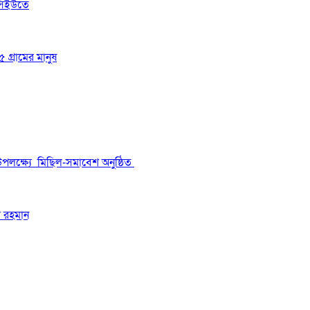
সিইউতে
 গ্রামের মানুষ
উপলক্ষ্যে মিছিল-সমাবেশ অনুষ্ঠিত
র রহমান