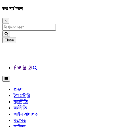
তথ্য সার্চ করুন
×
Close
প্রচ্ছদ
টপ স্টোরি
রাজনীতি
অর্থনীতি
আইন আদালত
মতামত
সাহিত্য