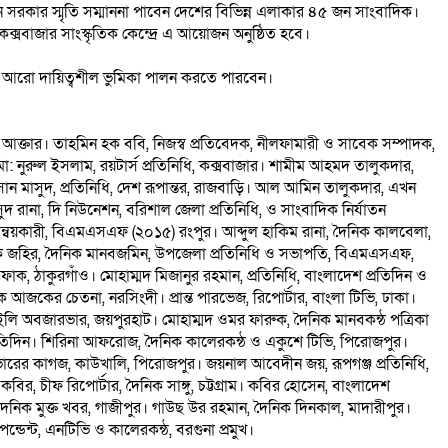
 সরকার স্মৃতি সম্মাননা পাবেন দেশের বিভিন্ন এলাকার ৪৫ জন সাংবাদিক।
সবাজার সাংস্কৃতিক কেন্দ্রে এ আয়োজন অনুষ্ঠিত হবে।
দিয়ে আরো দায়িত্বশীল ভুমিকা পালন করতে পারবেন।
ুশমী আক্তার। তাহমিন হক ববি, নিজস্ব প্রতিবেদক, নীলফামারী ও সাবেক সম্পাদক,
মো: নুরুল ইসলাম, রয়টার্স প্রতিনিধি, কক্সবাজার। শামীম আহমদ তালুকদার,
 হাসান মাসুদ, প্রতিনিধি, দেশ রূপান্তর, রাজবাড়ি। আল আমিন তালুকদার, এখন
দ রানা, দি নিউনেশন, বরিশাল জেলা প্রতিনিধি, ও সাংবাদিক নির্যাতন
সমন্বয়কারী, বিএমএসএফ (২০১৫) রংপুর। আব্দুল হাকিম রানা, দৈনিক কালবেলা,
ল হক জহির, দৈনিক মানবজমিন, উপজেলা প্রতিনিধি ও সভাপতি, বিএমএসএফ,
েফাক, ঠাকুরগাঁও। মোহাম্মদ মিজানুর রহমান, প্রতিনিধি, বাংলাদেশ প্রতিদিন ও
 আজকের চেতনা, নরসিংদী। প্রান্ত পারভেজ, রিপোর্টার, বাংলা টিভি, ঢাকা।
ইলি অবজারভার, জয়পুরহাট। মোহাম্মদ ওমর ফারুক, দৈনিক মানবকন্ঠ পত্রিকা
 প্রতিদিন। শিরিনা আফরোজ, দৈনিক কালেরকন্ঠ ও একুশে টিভি, পিরোজপুর।
বু, ভোরের কাগজ, কাউখালি, পিরোজপুর। জয়নাল আবেদীন জয়, রূপগঞ্জ প্রতিনিধি,
বির, চীফ রিপোর্টার, দৈনিক সাঙ্গু, চট্টগ্রাম। কবির হোসেন, বাংলাদেশ
ান, দৈনিক মুক্ত খবর, গাজীপুর। গাউছ উর রহমান, দৈনিক দিনকাল, মাদারীপুর।
ডেন্ট, এনটিভি ও কালেরকন্ঠ, বরগুনা প্রমুখ।