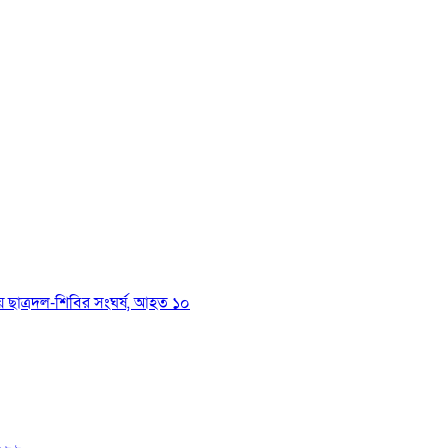
য়ে ছাত্রদল-শিবির সংঘর্ষ, আহত ১০