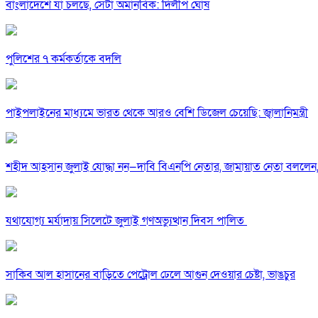
বাংলাদেশে যা চলছে, সেটা অমানবিক: দিলীপ ঘোষ
পুলিশের ৭ কর্মকর্তাকে বদলি
পাইপলাইনের মাধ্যমে ভারত থেকে আরও বেশি ডিজেল চেয়েছি: জ্বালানিমন্ত্রী
শহীদ আহসান জুলাই যোদ্ধা নন—দাবি বিএনপি নেতার, জামায়াত নেতা বললেন,
যথাযোগ্য মর্যাদায় সিলেটে জুলাই গণঅভ্যুত্থান দিবস পালিত
সাকিব আল হাসানের বাড়িতে পেট্রোল ঢেলে আগুন দেওয়ার চেষ্টা, ভাঙচুর