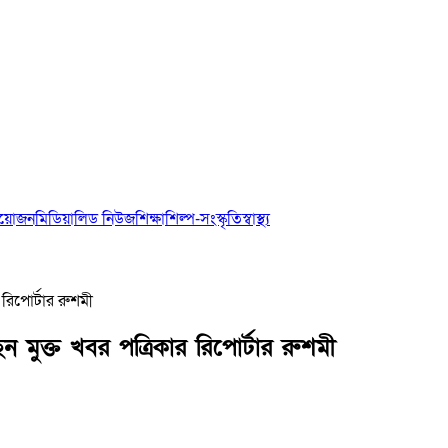
আয়োজন
মিডিয়া
লিড নিউজ
শিক্ষা
শিল্প-সংস্কৃতি
স্বাস্থ্য
 রিপোর্টার রুশমী
ন মুক্ত খবর পত্রিকার রিপোর্টার রুশমী