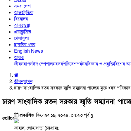
সমগ্র দেশ
আন্তর্জাতিক
বিনোদন
আবহওয়া
এক্সক্লুসিভ
খেলাধুলা
চাকরির খবর
English News
আরও
জীবনযাপন
ঈদ স্পেশাল
নববর্ষ
পরিবেশ
পর্যটন
বিজ্ঞান ও প্রযুক্তি
বিশেষ 
জীবনযাপন
চারণ সাংবাদিক রতন সরকার স্মৃতি সম্মাননা পাচ্ছেন মুক্ত খবর পত্রিকার
চারণ সাংবাদিক রতন সরকার স্মৃতি সম্মাননা পাচ্ছে
প্রকাশিত
ডিসেম্বর ১৯, ২০২৪, ০৭:২৩ পূর্বাহ্ণ
editor
ফাহাদ, লোহাগাড়া (চট্টগ্রাম):