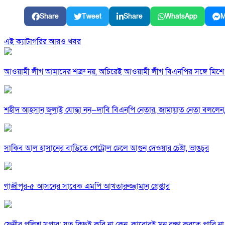
Share
Tweet
Share
WhatsApp
M
এই ক্যাটাগরির আরও খবর
আওয়ামী লীগ আমাদের শত্রু নয়, অচিরেই আওয়ামী লীগ বিএনপির সঙ্গে মিশে 
শহীদ আহসান জুলাই যোদ্ধা নন—দাবি বিএনপি নেতার, জামায়াত নেতা বললেন,
সাকিব আল হাসানের বাড়িতে পেট্রোল ঢেলে আগুন দেওয়ার চেষ্টা, ভাঙচুর
গাজীপুর-৫ আসনের সাবেক এমপি আখতারুজ্জামান গ্রেপ্তার
ফেনীর পুলিশ সুপার; যত কিছুই করি না কেন, কারোরই মন রক্ষা করতে পারি না