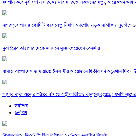
মদপান করে দুই রুশ নাগরিকের মারামারিতে একজনের মৃত্যু, আরেকজন আই
নাগরপুরে প্রায় ৪ কোটি টাকার সেতু নির্মাণ অ্যাপ্রোচ সড়ক না থাকায় দুর্ভোগে ১৫
দুবাইয়ের কারাগার থেকে জামিনে মুক্তি পেয়েছেন বেনজীর
বাঘায় বাংলাদেশ জামায়াতে ইসলামীর আয়োজনে দ্বিতীয় গণ অভ্যুত্থান দিবস 
আমার মাথা অন্যের শরীরে বসিয়ে অশ্লীল ভিডিও বানানো হয়েছে: এমপি নাসে
সর্বশেষ
জনপ্রিয়
বিমানবন্দরে ভিআইপি-সিআইপিসহ সবাইকে তল্লাশির নির্দেশ