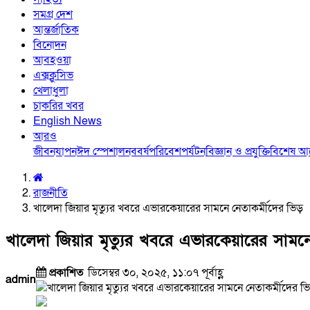
সমগ্র দেশ
আন্তর্জাতিক
বিনোদন
আবহওয়া
এক্সক্লুসিভ
খেলাধুলা
চাকরির খবর
English News
আরও
জীবনযাপন
ঈদ স্পেশাল
নববর্ষ
পরিবেশ
পর্যটন
বিজ্ঞান ও প্রযুক্তি
বিশেষ 
রাজনীতি
খালেদা জিয়ার মৃত্যুর খবরে এভারকেয়ারের সামনে নেতাকর্মীদের ভিড়
খালেদা জিয়ার মৃত্যুর খবরে এভারকেয়ারের সামনে
প্রকাশিত
ডিসেম্বর ৩০, ২০২৫, ১১:০৭ পূর্বাহ্ণ
admin