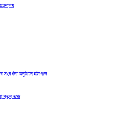
্ত্রণালয়
র সংবর্ধনা অনুষ্ঠানে হট্টগোল
লো নতুন তথ্য