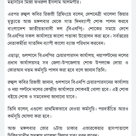
মহাসচিব মির্জা ফখরুল ইসলাম আলমগীর।
এরপর রুহুল কবির রিজভী ব্রিফিংয়ে বলেন, দেশনেত্রী খালেদা জিয়ার
মৃত্যুতে আজ মঙ্গলবার থেকে সাত দিনব্যাপী শোক পালন করবে
বাংলাদেশ জাতীয়তাবাদী দল (বিএনপি)। শোকের সময়ে দেশে
বিএনপির সকল কার্যালয়ে কালো পতাকা উত্তোলন করা হবে। সর্বস্তরের
নেতাকর্মীরা সাতদিন ব্যাপী কালো ব্যাজ পরিধান করবেন।
এছাড়া, গুলশানে বিএনপির চেয়ারপারসন কার্যালয়, নয়াপল্টনের দলের
প্রধান কার্যালয়সহ সব জেলা-উপজেলায় শোক উপলক্ষে দোয়া ও
কোরআন খতম কর্মসূচি পালন করা হবে বলে জানান তিনি।
রুহুল কবির রিজভী জানান, গুলশানে বিএনপি চেয়ারপারসনের কার্যালয়
ও নয়া পল্টনে দলের কেন্দ্রীয় কার্যালয়ে শোকবই খোলা হবে। এই শোক
বইয়ে শোক ও সমবেদনা জানানো যাবে।
তিনি বলেন, এগুলো প্রাথমিকভাবে নেওয়া কর্মসূচি। পরবর্তীতে আরও
কর্মসূচি ঘোষণা করা হবে।
আজ মঙ্গলবার ভোর ৬টায় ঢাকার এভারকেয়ার হাসপাতালে
চিকিৎসাধীন অবস্থায় খালেদা জিয়ার মৃত্যু বরন করেন।