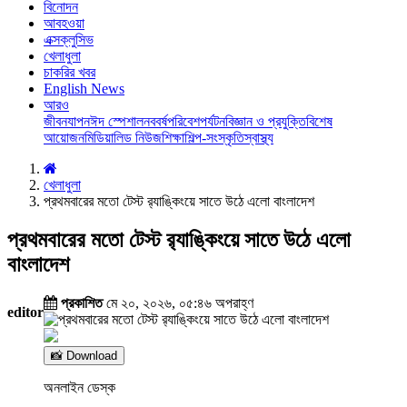
বিনোদন
আবহওয়া
এক্সক্লুসিভ
খেলাধুলা
চাকরির খবর
English News
আরও
জীবনযাপন
ঈদ স্পেশাল
নববর্ষ
পরিবেশ
পর্যটন
বিজ্ঞান ও প্রযুক্তি
বিশেষ
আয়োজন
মিডিয়া
লিড নিউজ
শিক্ষা
শিল্প-সংস্কৃতি
স্বাস্থ্য
খেলাধুলা
প্রথমবারের মতো টেস্ট র‌্যাঙ্কিংয়ে সাতে উঠে এলো বাংলাদেশ
প্রথমবারের মতো টেস্ট র‌্যাঙ্কিংয়ে সাতে উঠে এলো
বাংলাদেশ
প্রকাশিত
মে ২০, ২০২৬, ০৫:৪৬ অপরাহ্ণ
editor
📸 Download
অনলাইন ডেস্ক