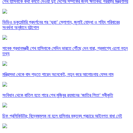
শেখ হাসিনাকে কথা বলতে দেওয়া দুই দেশের সম্পর্কের জন্য ক্ষতিকর: পররাষ্ট্র মন্ত্রণালয়
ভিডিও ডকুমেন্টারি প্রদর্শনের পর ‘ভুয়া’ স্লোগান, জুলাই যোদ্ধা ও শহিদ পরিবারের
সংবর্ধনা অনুষ্ঠানে হট্টগোল
সাবেক প্রধানমন্ত্রী শেখ হাসিনাকে সেদিন ভারতে পৌঁছে দেন যারা, প্রকাশ্যে এলো নতুন
তথ্য
মন্ত্রিসভা থেকে বাদ পড়তে পারেন অনেকেই, নতুন করে আলোচনায় যেসব নাম
সংবিধান থেকে বাতিল হতে পারে শেখ মুজিবুর রহমানের ‘জাতির পিতা’ স্বীকৃতি
চিফ প্রসিকিউটর; বিদ্বেষমূলক না হলে হাসিনার বক্তব্য প্রচারে আইনগত বাধা নেই