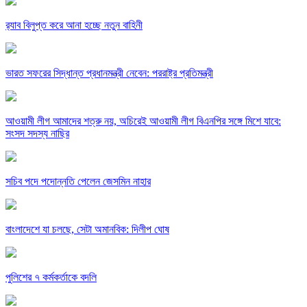
র‍্যাব বিলুপ্ত করে আনা হচ্ছে নতুন বাহিনী
ভারত সফরের সিদ্ধান্ত প্রধানমন্ত্রী নেবেন: পররাষ্ট্র প্রতিমন্ত্রী
আওয়ামী লীগ আমাদের শত্রু নয়, অচিরেই আওয়ামী লীগ বিএনপির সঙ্গে মিশে যাবে:
সংসদ সদস্য নাছির
সচিব পদে পদোন্নতি পেলেন জেসমিন নাহার
বাংলাদেশে যা চলছে, সেটা অমানবিক: দিলীপ ঘোষ
পুলিশের ৭ কর্মকর্তাকে বদলি