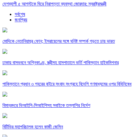
দেশব্যাপী ৫ আগস্টকে ঘিরে নিরাপত্তা ব্যবস্থা জোরদার: স্বরাষ্ট্রমন্ত্রী
সর্বশেষ
জনপ্রিয়
মোদিকে নেতানিয়াহুর ফোন; ইসরায়েলের সঙ্গে ঘনিষ্ট সম্পর্ক গড়তে চায় ভারত
ঢাকায় বাসভবনে অগ্নিকাণ্ড, স্ত্রীসহ হাসপাতালে ভর্তি পাকিস্তান হাইকমিশনার
পাকিস্তানে প্রধান ৩ শহরের বাইরে সংবাদ সংগ্রহে বিদেশি গণমাধ্যমের ওপর বিধিনিষেধ
বিমানবন্দরে ভিআইপি-সিআইপিসহ সবাইকে তল্লাশির নির্দেশ
বিটিভির মহাপরিচালক হলেন কাজী জেসিন