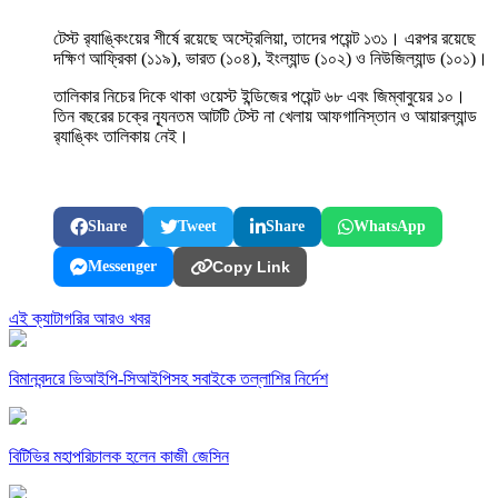
টেস্ট র‍্যাঙ্কিংয়ের শীর্ষে রয়েছে অস্ট্রেলিয়া, তাদের পয়েন্ট ১৩১। এরপর রয়েছে
দক্ষিণ আফ্রিকা (১১৯), ভারত (১০৪), ইংল্যান্ড (১০২) ও নিউজিল্যান্ড (১০১)।
তালিকার নিচের দিকে থাকা ওয়েস্ট ইন্ডিজের পয়েন্ট ৬৮ এবং জিম্বাবুয়ের ১০।
তিন বছরের চক্রে ন্যূনতম আটটি টেস্ট না খেলায় আফগানিস্তান ও আয়ারল্যান্ড
র‍্যাঙ্কিং তালিকায় নেই।
Share
Tweet
Share
WhatsApp
Messenger
Copy Link
এই ক্যাটাগরির আরও খবর
বিমানবন্দরে ভিআইপি-সিআইপিসহ সবাইকে তল্লাশির নির্দেশ
বিটিভির মহাপরিচালক হলেন কাজী জেসিন