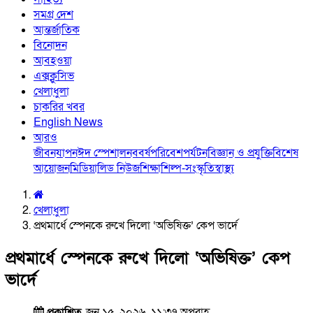
সমগ্র দেশ
আন্তর্জাতিক
বিনোদন
আবহওয়া
এক্সক্লুসিভ
খেলাধুলা
চাকরির খবর
English News
আরও
জীবনযাপন
ঈদ স্পেশাল
নববর্ষ
পরিবেশ
পর্যটন
বিজ্ঞান ও প্রযুক্তি
বিশেষ
আয়োজন
মিডিয়া
লিড নিউজ
শিক্ষা
শিল্প-সংস্কৃতি
স্বাস্থ্য
খেলাধুলা
প্রথমার্ধে স্পেনকে রুখে দিলো ‘অভিষিক্ত’ কেপ ভার্দে
প্রথমার্ধে স্পেনকে রুখে দিলো ‘অভিষিক্ত’ কেপ
ভার্দে
প্রকাশিত
জুন ১৫, ২০২৬, ১১:৩৭ অপরাহ্ণ