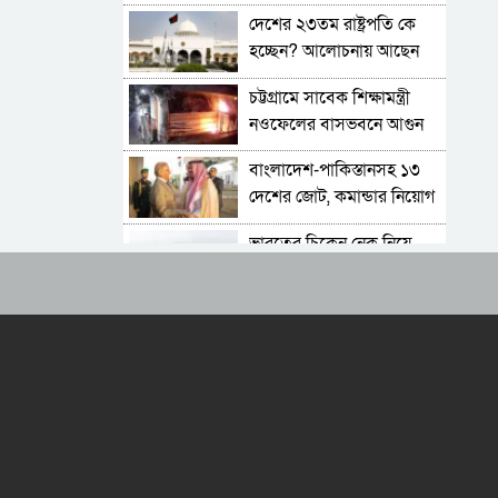
বিচারের মুখোমুখি হতেও ভয়
দেশের ২৩তম রাষ্ট্রপতি কে
নেই
হচ্ছেন? আলোচনায় আছেন
কারা?
চট্টগ্রামে সাবেক শিক্ষামন্ত্রী
নওফেলের বাসভবনে আগুন
বাংলাদেশ-পাকিস্তানসহ ১৩
দেশের জোট, কমান্ডার নিয়োগ
দিল সৌদি আরব
ভারতের চিকেন নেক নিয়ে
নতুন পরিকল্পনা
জাতীয় সংসদের বিশেষ
অধিবেশন ডাকা হচ্ছে
বগুড়ায় ও সিলেটে দুই ঘণ্টার
ব্যবধানে সড়ক দুর্ঘটনায়
শিশুসহ প্রাণ গেল ১৫ জনের
শুভেন্দুর কৌশলে বদলে যাচ্ছে
পশ্চিমবঙ্গের রাজনীতির