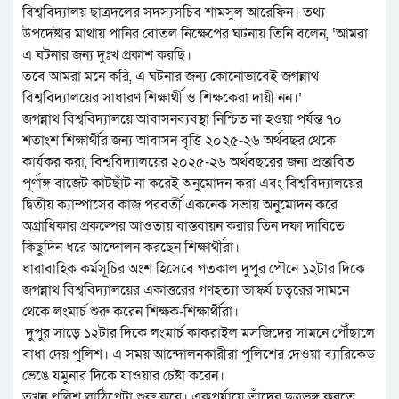
বিশ্ববিদ্যালয় ছাত্রদলের সদস্যসচিব শামসুল আরেফিন। তথ্য
উপদেষ্টার মাথায় পানির বোতল নিক্ষেপের ঘটনায় তিনি বলেন, ‘আমরা
এ ঘটনার জন্য দুঃখ প্রকাশ করছি।
তবে আমরা মনে করি, এ ঘটনার জন্য কোনোভাবেই জগন্নাথ
বিশ্ববিদ্যালয়ের সাধারণ শিক্ষার্থী ও শিক্ষকেরা দায়ী নন।’
জগন্নাথ বিশ্ববিদ্যালয়ে আবাসনব্যবস্থা নিশ্চিত না হওয়া পর্যন্ত ৭০
শতাংশ শিক্ষার্থীর জন্য আবাসন বৃত্তি ২০২৫-২৬ অর্থবছর থেকে
কার্যকর করা, বিশ্ববিদ্যালয়ের ২০২৫-২৬ অর্থবছরের জন্য প্রস্তাবিত
পূর্ণাঙ্গ বাজেট কাটছাঁট না করেই অনুমোদন করা এবং বিশ্ববিদ্যালয়ের
দ্বিতীয় ক্যাম্পাসের কাজ পরবর্তী একনেক সভায় অনুমোদন করে
অগ্রাধিকার প্রকল্পের আওতায় বাস্তবায়ন করার তিন দফা দাবিতে
কিছুদিন ধরে আন্দোলন করছেন শিক্ষার্থীরা।
ধারাবাহিক কর্মসূচির অংশ হিসেবে গতকাল দুপুর পৌনে ১২টার দিকে
জগন্নাথ বিশ্ববিদ্যালয়ের একাত্তরের গণহত্যা ভাস্কর্য চত্বরের সামনে
থেকে লংমার্চ শুরু করেন শিক্ষক-শিক্ষার্থীরা।
দুপুর সাড়ে ১২টার দিকে লংমার্চ কাকরাইল মসজিদের সামনে পৌঁছালে
বাধা দেয় পুলিশ। এ সময় আন্দোলনকারীরা পুলিশের দেওয়া ব্যারিকেড
ভেঙে যমুনার দিকে যাওয়ার চেষ্টা করেন।
তখন পুলিশ লাঠিপেটা শুরু করে। একপর্যায়ে তাঁদের ছত্রভঙ্গ করতে