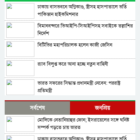
ঢাকায় বাসভবনে অগ্নিকাণ্ড, স্ত্রীসহ হাসপাতালে ভর্তি
পাকিস্তান হাইকমিশনার
বিমানবন্দরে ভিআইপি-সিআইপিসহ সবাইকে তল্লাশির
নির্দেশ
বিটিভির মহাপরিচালক হলেন কাজী জেসিন
র‍্যাব বিলুপ্ত করে আনা হচ্ছে নতুন বাহিনী
ভারত সফরের সিদ্ধান্ত প্রধানমন্ত্রী নেবেন: পররাষ্ট্র
প্রতিমন্ত্রী
আওয়ামী লীগ আমাদের শত্রু নয়, অচিরেই আওয়ামী
সর্বশেষ
জনপ্রিয়
লীগ বিএনপির সঙ্গে মিশে যাবে: সংসদ সদস্য নাছির
মোদিকে নেতানিয়াহুর ফোন; ইসরায়েলের সঙ্গে ঘনিষ্ট
সচিব পদে পদোন্নতি পেলেন জেসমিন নাহার
সম্পর্ক গড়তে চায় ভারত
ঢাকায় বাসভবনে অগ্নিকাণ্ড, স্ত্রীসহ হাসপাতালে ভর্তি