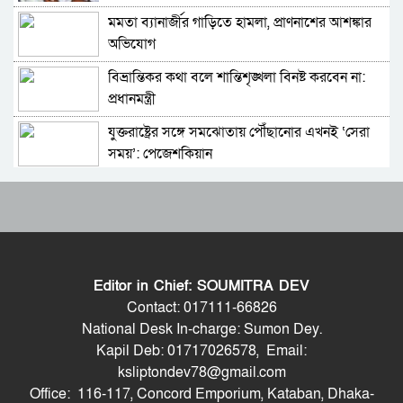
মমতা ব্যানার্জীর গাড়িতে হামলা, প্রাণনাশের আশঙ্কার
ড্যাবের প্রতিষ্ঠাবার্ষিকীতে চিকিৎসক সমাবেশের
অভিযোগ
উদ্বোধন করলেন প্রধানমন্ত্রী
বিভ্রান্তিকর কথা বলে শান্তিশৃঙ্খলা বিনষ্ট করবেন না:
সিলেট মিউজিক অ্যাসোসিয়েশন ২১ সদস্যবিশিষ্ট
প্রধানমন্ত্রী
প্রতিষ্ঠাকালীন কমিটি ঘোষণা
যুক্তরাষ্ট্রের সঙ্গে সমঝোতায় পৌঁছানোর এখনই ‘সেরা
বাঘা পৌরসভায় রাস্তা ও ড্রেনের কাজের ভিত্তিপ্রস্তর
সময়’: পেজেশকিয়ান
স্থাপন করলেন-এমপি চাঁদ
সালমান শাহ হত্যা মামলায় খল-অভিনেতা ডন আটক
নিরাপত্তার নিশ্চয়তা পেলে ‘দেশে ফিরতে প্রস্তুত’ সাকিব,
বিচারের মুখোমুখি হতেও ভয় নেই
ভারতের প্রধানমন্ত্রী নরেন্দ্র মোদির সঙ্গে ফোনে কথা
দেশের ২৩তম রাষ্ট্রপতি কে হচ্ছেন? আলোচনায় আছেন
জেডি ভ্যান্সের, গভীর হচ্ছে ভারত-যুক্তরাষ্ট্র সম্পর্ক
কারা?
Editor in Chief: SOUMITRA DEV
নাগরপুরে এনসিপির আহ্বায়ক কমিটি অনুমোদন:
চট্টগ্রামে সাবেক শিক্ষামন্ত্রী নওফেলের বাসভবনে আগুন
Contact: 017111-66826
আহ্বায়ক তারিয়াশ পলাশ, সদস্য সচিব সরদার
National Desk In-charge: Sumon Dey.
আশরাফ
Kapil Deb: 01717026578, Email:
সবুজ বাংলাদেশ গড়ার প্রত্যয়ে সিলেটে বাবৌযুপ’র
জাতীয় সংসদের বিশেষ অধিবেশন ডাকা হচ্ছে
ksliptondev78@gmail.com
দ্বিতীয় পর্যায়ে বৃক্ষরোপণ কর্মসূচি সম্পন্ন
Office: 116-117, Concord Emporium, Kataban, Dhaka-