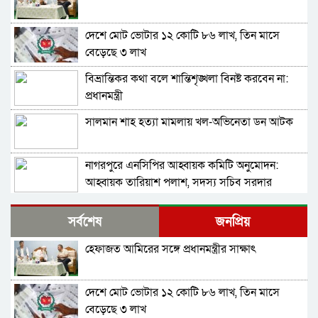
দেশে মোট ভোটার ১২ কোটি ৮৬ লাখ, তিন মাসে
বেড়েছে ৩ লাখ
বিভ্রান্তিকর কথা বলে শান্তিশৃঙ্খলা বিনষ্ট করবেন না:
প্রধানমন্ত্রী
সালমান শাহ হত্যা মামলায় খল-অভিনেতা ডন আটক
নাগরপুরে এনসিপির আহ্বায়ক কমিটি অনুমোদন:
আহ্বায়ক তারিয়াশ পলাশ, সদস্য সচিব সরদার
আশরাফ
সবুজ বাংলাদেশ গড়ার প্রত্যয়ে সিলেটে বাবৌযুপ’র
সর্বশেষ
জনপ্রিয়
দ্বিতীয় পর্যায়ে বৃক্ষরোপণ কর্মসূচি সম্পন্ন
হেফাজত আমিরের সঙ্গে প্রধানমন্ত্রীর সাক্ষাৎ
আবারও আলিয়া মাদ্রাসা এলাকায় সংঘর্ষের আশঙ্কা,
পুলিশ মোতায়েন
দেশে মোট ভোটার ১২ কোটি ৮৬ লাখ, তিন মাসে
প্রাইভেট পড়ালে বন্ধ হবে এমপিও: সমাজকল্যাণ
বেড়েছে ৩ লাখ
প্রতিমন্ত্রী