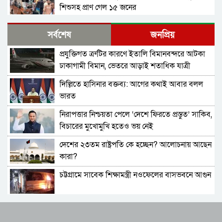
শিশুসহ প্রাণ গেল ১৫ জনের
ঢাকায় বাসভবনে অগ্নিকাণ্ড, স্ত্রীসহ হাসপাতালে ভর্তি
সর্বশেষ
জনপ্রিয়
পাকিস্তান হাইকমিশনার
প্রযুক্তিগত ত্রুটির কারণে ইতালি বিমানবন্দরে আটকা
বিমানবন্দরে ভিআইপি-সিআইপিসহ সবাইকে তল্লাশির
ঢাকাগামী বিমান, ভেতরে আড়াই শতাধিক যাত্রী
নির্দেশ
দিল্লিতে হাসিনার বক্তব্য: আগের কথাই আবার বলল
বিটিভির মহাপরিচালক হলেন কাজী জেসিন
ভারত
নিরাপত্তার নিশ্চয়তা পেলে ‘দেশে ফিরতে প্রস্তুত’ সাকিব,
র‍্যাব বিলুপ্ত করে আনা হচ্ছে নতুন বাহিনী
বিচারের মুখোমুখি হতেও ভয় নেই
দেশের ২৩তম রাষ্ট্রপতি কে হচ্ছেন? আলোচনায় আছেন
ভারত সফরের সিদ্ধান্ত প্রধানমন্ত্রী নেবেন: পররাষ্ট্র
কারা?
প্রতিমন্ত্রী
চট্টগ্রামে সাবেক শিক্ষামন্ত্রী নওফেলের বাসভবনে আগুন
আওয়ামী লীগ আমাদের শত্রু নয়, অচিরেই আওয়ামী
লীগ বিএনপির সঙ্গে মিশে যাবে: সংসদ সদস্য নাছির
বাংলাদেশ-পাকিস্তানসহ ১৩ দেশের জোট, কমান্ডার
সচিব পদে পদোন্নতি পেলেন জেসমিন নাহার
নিয়োগ দিল সৌদি আরব