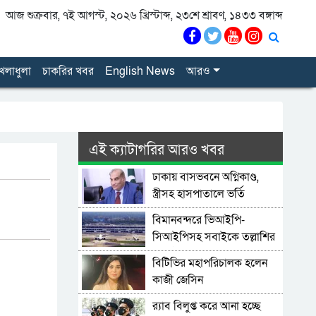
আজ শুক্রবার, ৭ই আগস্ট, ২০২৬ খ্রিস্টাব্দ, ২৩শে শ্রাবণ, ১৪৩৩ বঙ্গাব্দ
েলাধুলা
চাকরির খবর
English News
আরও
এই ক্যাটাগরির আরও খবর
ঢাকায় বাসভবনে অগ্নিকাণ্ড,
স্ত্রীসহ হাসপাতালে ভর্তি
পাকিস্তান হাইকমিশনার
বিমানবন্দরে ভিআইপি-
সিআইপিসহ সবাইকে তল্লাশির
নির্দেশ
বিটিভির মহাপরিচালক হলেন
কাজী জেসিন
র‍্যাব বিলুপ্ত করে আনা হচ্ছে