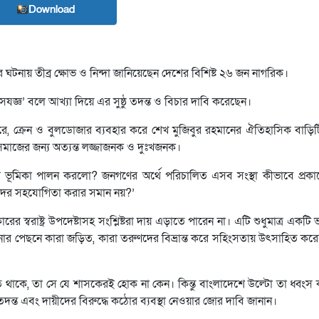
Download
য়ার ঘটনায় তীব্র ক্ষোভ ও নিন্দা জানিয়েছেন দেশের বিশিষ্ট ২৬ জন নাগরিক।
বংসযজ্ঞ’ বলে আখ্যা দিয়ে এর সুষ্ঠু তদন্ত ও বিচার দাবি করেছেন।
সারে, ক্রেন ও বুলডোজার ব্যবহার করে শেখ মুজিবুর রহমানের ঐতিহাসিক বাড়িট
সমাজের জন্য অত্যন্ত লজ্জাজনক ও দুঃখজনক।
কের ভূমিকা পালন করলো? জনগণের অর্থে পরিচালিত এসব সংস্থা কীভাবে প্রকা
ধীদের সহযোগিতা করার সমান নয়?’
ের স্বরাষ্ট্র উপদেষ্টাসহ সংশ্লিষ্টরা দায় এড়াতে পারেন না। এটি শুধুমাত্র একটি
ার পেছনে কারা জড়িত, কারা তরুণদের বিভ্রান্ত করে সহিংসতায় উৎসাহিত করেছ
ষিত থাকে, তা সে যে শাসকেরই হোক না কেন। কিন্তু বাংলাদেশে উল্টো তা ধ্বংস ক
চ্ছ তদন্ত এবং দায়ীদের বিরুদ্ধে কঠোর ব্যবস্থা নেওয়ার জোর দাবি জানান।