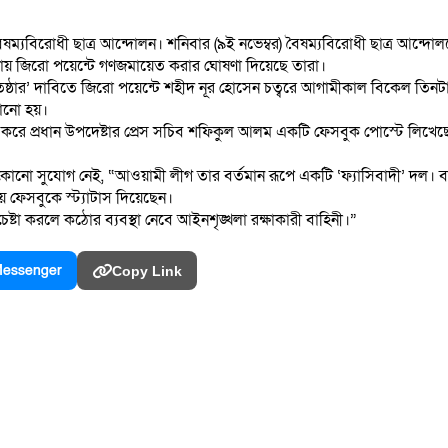
ৈষম্যবিরোধী ছাত্র আন্দোলন। শনিবার (৯ই নভেম্বর) বৈষম্যবিরোধী ছাত্র আন্
টায় জিরো পয়েন্টে গণজমায়েত করার ঘোষণা দিয়েছে তারা।
ঃপ্রতিষ্ঠার’ দাবিতে জিরো পয়েন্টে শহীদ নূর হোসেন চত্বরে আগামীকাল বিকেল তি
নানো হয়।
রে প্রধান উপদেষ্টার প্রেস সচিব শফিকুল আলম একটি ফেসবুক পোস্টে লিখেছেন, 
ার কোনো সুযোগ নেই, “আওয়ামী লীগ তার বর্তমান রূপে একটি ‘ফ্যাসিবাদী’ দ
ে ফেসবুকে স্ট্যাটাস দিয়েছেন।
েষ্টা করলে কঠোর ব্যবস্থা নেবে আইনশৃঙ্খলা রক্ষাকারী বাহিনী।”
essenger
Copy Link