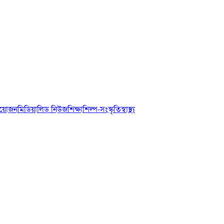
আয়োজন
মিডিয়া
লিড নিউজ
শিক্ষা
শিল্প-সংস্কৃতি
স্বাস্থ্য