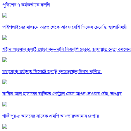
পুলিশের ৭ কর্মকর্তাকে বদলি
পাইপলাইনের মাধ্যমে ভারত থেকে আরও বেশি ডিজেল চেয়েছি: জ্বালানিমন্ত্রী
শহীদ আহসান জুলাই যোদ্ধা নন—দাবি বিএনপি নেতার, জামায়াত নেতা বললেন,
যথাযোগ্য মর্যাদায় সিলেটে জুলাই গণঅভ্যুত্থান দিবস পালিত
সাকিব আল হাসানের বাড়িতে পেট্রোল ঢেলে আগুন দেওয়ার চেষ্টা, ভাঙচুর
গাজীপুর-৫ আসনের সাবেক এমপি আখতারুজ্জামান গ্রেপ্তার