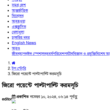
সমগ্র দেশ
আন্তর্জাতিক
বিনোদন
আবহওয়া
এক্সক্লুসিভ
খেলাধুলা
চাকরির খবর
English News
আরও
জীবনযাপন
ঈদ স্পেশাল
নববর্ষ
পরিবেশ
পর্যটন
বিজ্ঞান ও প্রযুক্তি
বিশেষ 
টপ স্টোরি
জিরো পয়েন্টে পাল্টাপাল্টি করমসূচি
জিরো পয়েন্টে পাল্টাপাল্টি করমসূচি
প্রকাশিত
নভেম্বর ১০, ২০২৪, ০৬:১৪ পূর্বাহ্ণ
editor