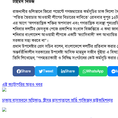
টাইমস নিউজ
রাজধানীর গুলিস্তানে জিরো পয়েন্টে গণজমায়েত কর্মসূচির ডাক দিলো ব
‘পতিত স্বৈরাচার আওয়ামী লীগের বিচারের দাবিতে’ রোববার দুপুর ১২
এর আগে ‘অগণতান্ত্রিক শক্তির অপসারণ এবং গণতান্ত্রিক ব্যবস্থা পুন
শনিবার দলটির ফেসবুক পেজে প্রকাশিত সংবাদ বিজ্ঞপ্তিতে এ কথা জা
শনিবার বাংলাদেশ আওয়ামী লীগকে একটি ‘ফ্যাসিবাদী’ দল আখ্যায়িত ক
সরকার সহ্য করবে না”।
প্রধান উপদেষ্টার প্রেস সচিব বলেন, বাংলাদেশে দলটির প্রতিবাদ কর
অন্তর্বর্তীকালীন সরকারের উপদেষ্টা আসিফ মাহমুদ সজীব ভূঁইয়া এ বিষয়
তিনি লিখেছেন, “গণহত্যাকারী ও নিষিদ্ধ সংগঠনের কেউ কর্মসূচি করার চ
Share
Tweet
Share
WhatsApp
M
এই ক্যাটাগরির আরও খবর
ঢাকায় বাসভবনে অগ্নিকাণ্ড, স্ত্রীসহ হাসপাতালে ভর্তি পাকিস্তান হাইকমিশনার