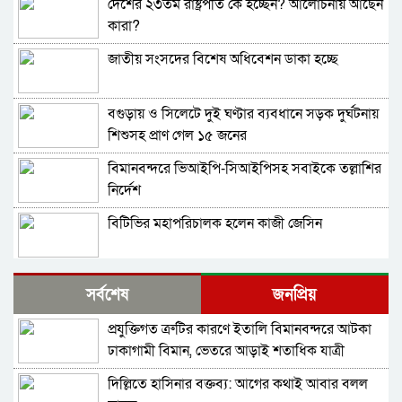
দেশের ২৩তম রাষ্ট্রপতি কে হচ্ছেন? আলোচনায় আছেন
কারা?
জাতীয় সংসদের বিশেষ অধিবেশন ডাকা হচ্ছে
বগুড়ায় ও সিলেটে দুই ঘণ্টার ব্যবধানে সড়ক দুর্ঘটনায়
শিশুসহ প্রাণ গেল ১৫ জনের
বিমানবন্দরে ভিআইপি-সিআইপিসহ সবাইকে তল্লাশির
নির্দেশ
বিটিভির মহাপরিচালক হলেন কাজী জেসিন
র‍্যাব বিলুপ্ত করে আনা হচ্ছে নতুন বাহিনী
সর্বশেষ
জনপ্রিয়
প্রযুক্তিগত ত্রুটির কারণে ইতালি বিমানবন্দরে আটকা
ভারত সফরের সিদ্ধান্ত প্রধানমন্ত্রী নেবেন: পররাষ্ট্র
ঢাকাগামী বিমান, ভেতরে আড়াই শতাধিক যাত্রী
প্রতিমন্ত্রী
দিল্লিতে হাসিনার বক্তব্য: আগের কথাই আবার বলল
সচিব পদে পদোন্নতি পেলেন জেসমিন নাহার