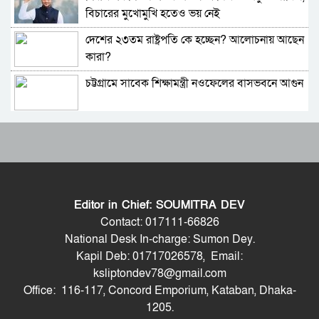
বিচারের মুখোমুখি হতেও ভয় নেই
মাতালেন শাকিরা-বার্না বয়
দেশের ২৩তম রাষ্ট্রপতি কে হচ্ছেন? আলোচনায় আছেন
বিশ্বকাপের আগেই ৬৯ বছরের রেকর্ড ভাঙলেন মেসি
কারা?
চট্টগ্রামে সাবেক শিক্ষামন্ত্রী নওফেলের বাসভবনে আগুন
জাতীয় ঈদগাহে ঈদুল আজহার নামাজ আদায় করবেন
প্রধানমন্ত্রী ও রাষ্ট্রপতি: ডিএসসিসি প্রশাসক
বাংলাদেশ-পাকিস্তানসহ ১৩ দেশের জোট, কমান্ডার
হাম: ছেলেকে দাফনের পর মেয়েকে নিয়ে হাসপাতালে
নিয়োগ দিল সৌদি আরব
লড়ছেন দম্পতি
ভারতের চিকেন নেক নিয়ে নতুন পরিকল্পনা
আ. লীগের সাবেক প্রেসিডিয়াম সদস্য অ্যাডভোকেট
ইউসুফ হোসেন হুমায়ুন আর নেই
Editor in Chief: SOUMITRA DEV
জাতীয় সংসদের বিশেষ অধিবেশন ডাকা হচ্ছে
বগুড়া পুলিশ লাইনসে এএসআইয়ের ঝুলন্ত মরদেহ
Contact: 017111-66826
উদ্ধার
National Desk In-charge: Sumon Dey.
Kapil Deb: 01717026578, Email:
বগুড়ায় ও সিলেটে দুই ঘণ্টার ব্যবধানে সড়ক দুর্ঘটনায়
সুনামগঞ্জে টর্চলাইট জ্বালিয়ে সংঘর্ষ, এমপিসহ
ksliptondev78@gmail.com
শিশুসহ প্রাণ গেল ১৫ জনের
অর্ধশতাধিক আহত
Office: 116-117, Concord Emporium, Kataban, Dhaka-
শুভেন্দুর কৌশলে বদলে যাচ্ছে পশ্চিমবঙ্গের রাজনীতির
1205.
সমীকরণ