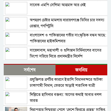
সাবেক এমপি সেলিমা আহমাদ আর নেই
অপহরণ চেষ্টার মামলায় নারায়ণগঞ্জে ডিবির চার সদস্য
গ্রেপ্তার, গণপিটুনি
বাংলাদেশ ও পাকিস্তানের গভীর সাংস্কৃতিক বন্ধন আছে:
পাকিস্তানের হাইকমিশনার
সায়েদাবাদ, মহাখালী ও গুলিস্তান টার্মিনালের বাসের
ডিপো সরিয়ে নিতে প্রধানমন্ত্রীর নির্দেশ
গণভোটের রায় না মানলে ১৯৯৬ সালের পরিস্থিতি হবে:
সর্বশেষ
জনপ্রিয়
জামায়াত আমির
প্রযুক্তিগত ত্রুটির কারণে ইতালি বিমানবন্দরে আটকা
লুকিচের ইতিহাস গড়া গোলে এগিয়ে গেল বসনিয়া
ঢাকাগামী বিমান, ভেতরে আড়াই শতাধিক যাত্রী
দিল্লিতে হাসিনার বক্তব্য: আগের কথাই আবার বলল
ইসলামাবাদ চুক্তি; জেনেভায় হতে পারে যুক্তরাষ্ট্র-ইরান
ভারত
সমঝোতা স্বাক্ষর, প্রস্তুতিতে জেডি ভ্যান্স
নিরাপত্তার নিশ্চয়তা পেলে ‘দেশে ফিরতে প্রস্তুত’ সাকিব,
২০২৬ ফুটবল বিশ্বকাপ; উদ্বোধনী অনুষ্ঠানের মঞ্চ