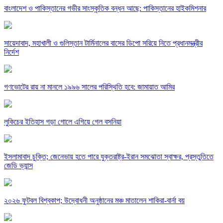
বাংলাদেশ ও পাকিস্তানের গভীর সাংস্কৃতিক বন্ধন আছে: পাকিস্তানের হাইকমিশনার
সায়েদাবাদ, মহাখালী ও গুলিস্তান টার্মিনালের বাসের ডিপো সরিয়ে নিতে প্রধানমন্ত্রীর
নির্দেশ
গণভোটের রায় না মানলে ১৯৯৬ সালের পরিস্থিতি হবে: জামায়াত আমির
লুকিচের ইতিহাস গড়া গোলে এগিয়ে গেল বসনিয়া
ইসলামাবাদ চুক্তি; জেনেভায় হতে পারে যুক্তরাষ্ট্র-ইরান সমঝোতা স্বাক্ষর, প্রস্তুতিতে
জেডি ভ্যান্স
২০২৬ ফুটবল বিশ্বকাপ; উদ্বোধনী অনুষ্ঠানের মঞ্চ মাতালেন শাকিরা-বার্না বয়