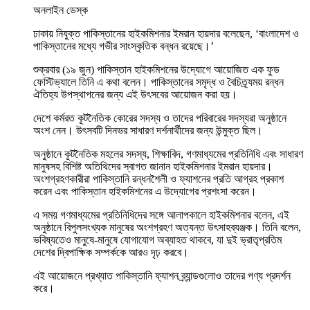
অনলাইন ডেস্ক
ঢাকায় নিযুক্ত পাকিস্তানের হাইকমিশনার ইমরান হায়দার বলেছেন, ‘বাংলাদেশ ও
পাকিস্তানের মধ্যে গভীর সাংস্কৃতিক বন্ধন রয়েছে।’
শুক্রবার (১৯ জুন) পাকিস্তান হাইকমিশনের উদ্যোগে আয়োজিত এক ফুড
ফেস্টিভ্যালে তিনি এ কথা বলেন। পাকিস্তানের সমৃদ্ধ ও বৈচিত্র্যময় রন্ধন
ঐতিহ্য উপস্থাপনের জন্য এই উৎসবের আয়োজন করা হয়।
দেশে কর্মরত কূটনৈতিক কোরের সদস্য ও তাদের পরিবারের সদস্যরা অনুষ্ঠানে
অংশ নেন। উৎসবটি দিনভর সাধারণ দর্শনার্থীদের জন্য উন্মুক্ত ছিল।
অনুষ্ঠানে কূটনৈতিক মহলের সদস্য, শিক্ষাবিদ, গণমাধ্যমের প্রতিনিধি এবং সাধারণ
মানুষসহ বিশিষ্ট অতিথিদের স্বাগত জানান হাইকমিশনার ইমরান হায়দার।
অংশগ্রহণকারীরা পাকিস্তানি রন্ধনশৈলী ও ফ্যাশনের প্রতি আগ্রহ প্রকাশ
করেন এবং পাকিস্তান হাইকমিশনের এ উদ্যোগের প্রশংসা করেন।
এ সময় গণমাধ্যমের প্রতিনিধিদের সঙ্গে আলাপকালে হাইকমিশনার বলেন, এই
অনুষ্ঠানে বিপুলসংখ্যক মানুষের অংশগ্রহণ অত্যন্ত উৎসাহব্যঞ্জক। তিনি বলেন,
ভবিষ্যতেও মানুষে-মানুষে যোগাযোগ অব্যাহত থাকবে, যা দুই ভ্রাতৃপ্রতিম
দেশের দ্বিপাক্ষিক সম্পর্ককে আরও দৃঢ় করবে।
এই আয়োজনে প্রখ্যাত পাকিস্তানি ফ্যাশন ব্র্যান্ডগুলোও তাদের পণ্য প্রদর্শন
করে।