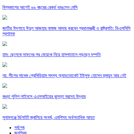
বিশ্বকাপের আগেই ৬৯ বছরের রেকর্ড ভাঙলেন মেসি
জাতীয় ঈদগাহে ঈদুল আজহার নামাজ আদায় করবেন প্রধানমন্ত্রী ও রাষ্ট্রপতি: ডিএসসিসি
প্রশাসক
হাম: ছেলেকে দাফনের পর মেয়েকে নিয়ে হাসপাতালে লড়ছেন দম্পতি
আ. লীগের সাবেক প্রেসিডিয়াম সদস্য অ্যাডভোকেট ইউসুফ হোসেন হুমায়ুন আর নেই
বগুড়া পুলিশ লাইনসে এএসআইয়ের ঝুলন্ত মরদেহ উদ্ধার
সুনামগঞ্জে টর্চলাইট জ্বালিয়ে সংঘর্ষ, এমপিসহ অর্ধশতাধিক আহত
সর্বশেষ
জনপ্রিয়