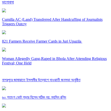
ভালোবাসা
Cumilla AC (Land) Transferred After Handcuffing of Journalists
Triggers Outcry
821 Farmers Receive Farmer Cards in Juri Upazila
Woman Allegedly Gang-Raped in Bhola After Attending Religious
Festival; One Held
নাগরপুরে জামায়াতে ইসলামীর উদ্যোগে দাওয়াতী জনসভা অনুষ্ঠিত
৬০ শতাংশ ভোট পড়ার হিসেব সঠিক নয়: মহসিন রশিদ