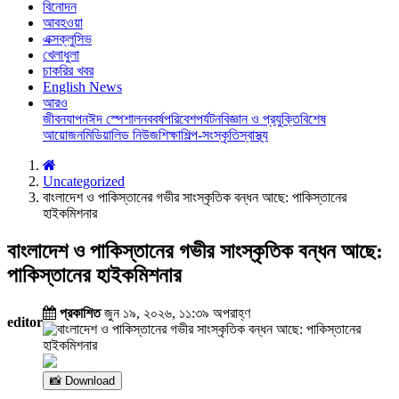
বিনোদন
আবহওয়া
এক্সক্লুসিভ
খেলাধুলা
চাকরির খবর
English News
আরও
জীবনযাপন
ঈদ স্পেশাল
নববর্ষ
পরিবেশ
পর্যটন
বিজ্ঞান ও প্রযুক্তি
বিশেষ
আয়োজন
মিডিয়া
লিড নিউজ
শিক্ষা
শিল্প-সংস্কৃতি
স্বাস্থ্য
Uncategorized
বাংলাদেশ ও পাকিস্তানের গভীর সাংস্কৃতিক বন্ধন আছে: পাকিস্তানের
হাইকমিশনার
বাংলাদেশ ও পাকিস্তানের গভীর সাংস্কৃতিক বন্ধন আছে:
পাকিস্তানের হাইকমিশনার
প্রকাশিত
জুন ১৯, ২০২৬, ১১:৩৯ অপরাহ্ণ
editor
📸 Download