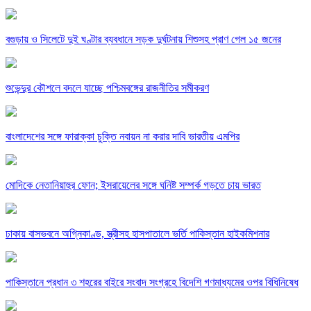
বগুড়ায় ও সিলেটে দুই ঘণ্টার ব্যবধানে সড়ক দুর্ঘটনায় শিশুসহ প্রাণ গেল ১৫ জনের
শুভেন্দুর কৌশলে বদলে যাচ্ছে পশ্চিমবঙ্গের রাজনীতির সমীকরণ
বাংলাদেশের সঙ্গে ফারাক্কা চুক্তি নবায়ন না করার দাবি ভারতীয় এমপির
মোদিকে নেতানিয়াহুর ফোন; ইসরায়েলের সঙ্গে ঘনিষ্ট সম্পর্ক গড়তে চায় ভারত
ঢাকায় বাসভবনে অগ্নিকাণ্ড, স্ত্রীসহ হাসপাতালে ভর্তি পাকিস্তান হাইকমিশনার
পাকিস্তানে প্রধান ৩ শহরের বাইরে সংবাদ সংগ্রহে বিদেশি গণমাধ্যমের ওপর বিধিনিষেধ