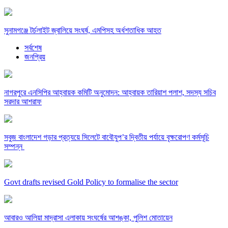
সুনামগঞ্জে টর্চলাইট জ্বালিয়ে সংঘর্ষ, এমপিসহ অর্ধশতাধিক আহত
সর্বশেষ
জনপ্রিয়
নাগরপুরে এনসিপির আহ্বায়ক কমিটি অনুমোদন: আহ্বায়ক তারিয়াশ পলাশ, সদস্য সচিব
সরদার আশরাফ
সবুজ বাংলাদেশ গড়ার প্রত্যয়ে সিলেটে বাবৌযুপ’র দ্বিতীয় পর্যায়ে বৃক্ষরোপণ কর্মসূচি
সম্পন্ন
Govt drafts revised Gold Policy to formalise the sector
আবারও আলিয়া মাদ্রাসা এলাকায় সংঘর্ষের আশঙ্কা, পুলিশ মোতায়েন