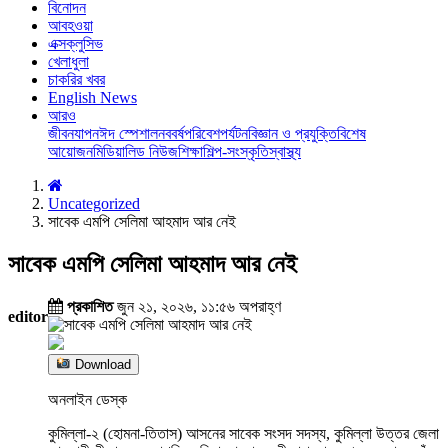
বিনোদন
আবহওয়া
এক্সক্লুসিভ
খেলাধুলা
চাকরির খবর
English News
আরও
জীবনযাপন
ঈদ স্পেশাল
নববর্ষ
পরিবেশ
পর্যটন
বিজ্ঞান ও প্রযুক্তি
বিশেষ
আয়োজন
মিডিয়া
লিড নিউজ
শিক্ষা
শিল্প-সংস্কৃতি
স্বাস্থ্য
Uncategorized
সাবেক এমপি সেলিমা আহমাদ আর নেই
সাবেক এমপি সেলিমা আহমাদ আর নেই
প্রকাশিত
জুন ২১, ২০২৬, ১১:৫৬ অপরাহ্ণ
editor
Download
অনলাইন ডেস্ক
কুমিল্লা-২ (হোমনা-তিতাস) আসনের সাবেক সংসদ সদস্য, কুমিল্লা উত্তর জেলা