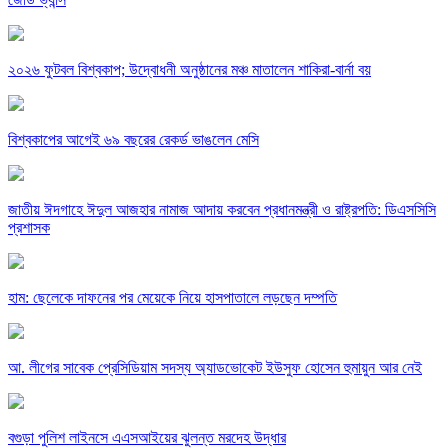
২০২৬ ফুটবল বিশ্বকাপ; উদ্বোধনী অনুষ্ঠানের মঞ্চ মাতালেন শাকিরা-বার্না বয়
বিশ্বকাপের আগেই ৬৯ বছরের রেকর্ড ভাঙলেন মেসি
জাতীয় ঈদগাহে ঈদুল আজহার নামাজ আদায় করবেন প্রধানমন্ত্রী ও রাষ্ট্রপতি: ডিএসসিসি
প্রশাসক
হাম: ছেলেকে দাফনের পর মেয়েকে নিয়ে হাসপাতালে লড়ছেন দম্পতি
আ. লীগের সাবেক প্রেসিডিয়াম সদস্য অ্যাডভোকেট ইউসুফ হোসেন হুমায়ুন আর নেই
বগুড়া পুলিশ লাইনসে এএসআইয়ের ঝুলন্ত মরদেহ উদ্ধার