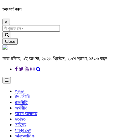
তথ্য সার্চ করুন
×
Close
আজ রবিবার, ৯ই আগস্ট, ২০২৬ খ্রিস্টাব্দ, ২৫শে শ্রাবণ, ১৪৩৩ বঙ্গাব্দ
প্রচ্ছদ
টপ স্টোরি
রাজনীতি
অর্থনীতি
আইন আদালত
মতামত
সাহিত্য
সমগ্র দেশ
আন্তর্জাতিক