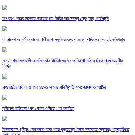
অপহরণ চেষ্টার মামলায় নারায়ণগঞ্জে ডিবির চার সদস্য গ্রেপ্তার, গণপিটুনি
বাংলাদেশ ও পাকিস্তানের গভীর সাংস্কৃতিক বন্ধন আছে: পাকিস্তানের হাইকমিশনার
সায়েদাবাদ, মহাখালী ও গুলিস্তান টার্মিনালের বাসের ডিপো সরিয়ে নিতে প্রধানমন্ত্রীর
নির্দেশ
গণভোটের রায় না মানলে ১৯৯৬ সালের পরিস্থিতি হবে: জামায়াত আমির
লুকিচের ইতিহাস গড়া গোলে এগিয়ে গেল বসনিয়া
ইসলামাবাদ চুক্তি; জেনেভায় হতে পারে যুক্তরাষ্ট্র-ইরান সমঝোতা স্বাক্ষর, প্রস্তুতিতে
জেডি ভ্যান্স