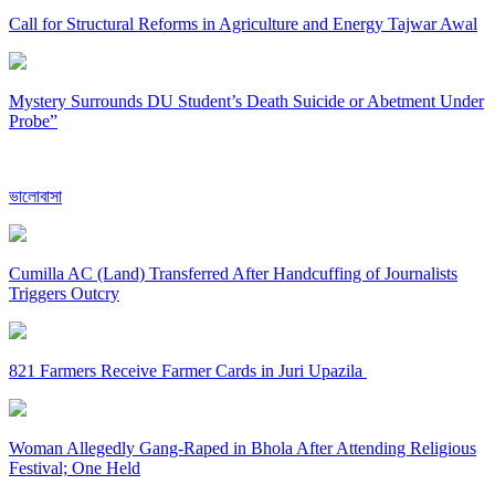
Call for Structural Reforms in Agriculture and Energy Tajwar Awal
Mystery Surrounds DU Student’s Death Suicide or Abetment Under
Probe”
ভালোবাসা
Cumilla AC (Land) Transferred After Handcuffing of Journalists
Triggers Outcry
821 Farmers Receive Farmer Cards in Juri Upazila
Woman Allegedly Gang-Raped in Bhola After Attending Religious
Festival; One Held