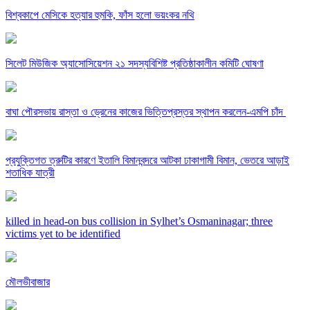
বিশ্বকাপে মেসিকে হত্যার হুমকি, ফাঁস হলো ভয়ংকর নথি
সিলেট মিউজিক অ্যাসোসিয়েশন ২১ সদস্যবিশিষ্ট প্রতিষ্ঠাকালীন কমিটি ঘোষণা
বাঘা পৌরসভায় রাস্তা ও ড্রেনের কাজের ভিত্তিপ্রস্তর স্থাপন করলেন-এমপি চাঁদ
প্রযুক্তিগত ত্রুটির কারণে ইতালি বিমানবন্দরে আটকা ঢাকাগামী বিমান, ভেতরে আড়াই
শতাধিক যাত্রী
killed in head-on bus collision in Sylhet’s Osmaninagar; three
victims yet to be identified
মৌলভীবাজার