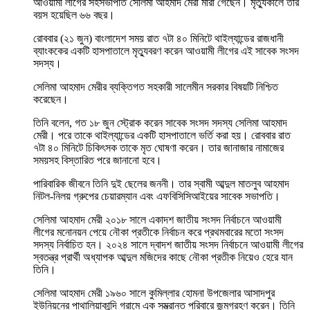
আওয়ামী লীগের সহসভাপতি সেলিমা আহমাদ মেরী মারা গেছেন। মৃত্যুকালে তাঁর
বয়স হয়েছিল ৬৬ বছর।
রোববার (২১ জুন) বাংলাদেশ সময় রাত ৭টা ৪০ মিনিটে থাইল্যান্ডের রাজধানী
ব্যাংককের একটি হাসপাতালে মৃত্যুবরণ করেন আওয়ামী লীগের এই সাবেক সংসদ
সদস্য।
সেলিমা আহমাদ মেরীর ব্যক্তিগত সহকারী সালেমীন সরকার বিষয়টি নিশ্চিত
করেছেন।
তিনি বলেন, গত ১৮ জুন স্ট্রোক করেন সাবেক সংসদ সদস্য সেলিমা আহমাদ
মেরী। পরে তাকে থাইল্যান্ডের একটি হাসপাতালে ভর্তি করা হয়। রোববার রাত
৭টা ৪০ মিনিটে চিকিৎসক তাকে মৃত ঘোষণা করেন। তার জানাজার নামাজের
সময়সহ বিস্তারিত পরে জানানো হবে।
পারিবারিক জীবনে তিনি দুই ছেলের জননী। তার স্বামী আব্দুল মাতলুব আহমাদ
নিটল-নিলয় গ্রুপের চেয়ারম্যান এবং এফবিসিসিআইয়ের সাবেক সভাপতি।
সেলিমা আহমাদ মেরী ২০১৮ সালে একাদশ জাতীয় সংসদ নির্বাচনে আওয়ামী
লীগের মনোনয়ন পেয়ে নৌকা প্রতীকে নির্বাচন করে প্রথমবারের মতো সংসদ
সদস্য নির্বাচিত হন। ২০২৪ সালে দ্বাদশ জাতীয় সংসদ নির্বাচনে আওয়ামী লীগের
স্বতন্ত্র প্রার্থী অধ্যাপক আব্দুল মজিদের কাছে নৌকা প্রতীক নিয়েও হেরে যান
তিনি।
সেলিমা আহমাদ মেরী ১৯৬০ সালে কুমিল্লার হোমনা উপজেলার আসাদপুর
ইউনিয়নের পাথালিয়াকান্দি গ্রামে এক সম্ভ্রান্ত পরিবারে জন্মগ্রহণ করেন। তিনি