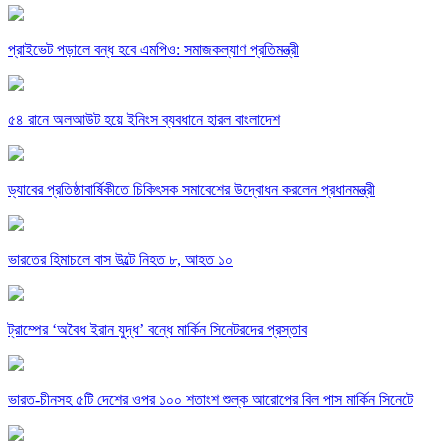
প্রাইভেট পড়ালে বন্ধ হবে এমপিও: সমাজকল্যাণ প্রতিমন্ত্রী
৫৪ রানে অলআউট হয়ে ইনিংস ব্যবধানে হারল বাংলাদেশ
ড্যাবের প্রতিষ্ঠাবার্ষিকীতে চিকিৎসক সমাবেশের উদ্বোধন করলেন প্রধানমন্ত্রী
ভারতের হিমাচলে বাস উল্টে নিহত ৮, আহত ১০
ট্রাম্পের ‘অবৈধ ইরান যুদ্ধ’ বন্ধে মার্কিন সিনেটরদের প্রস্তাব
ভারত-চীনসহ ৫টি দেশের ওপর ১০০ শতাংশ শুল্ক আরোপের বিল পাস মার্কিন সিনেটে