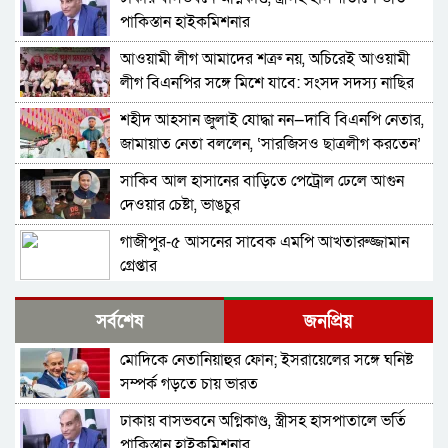
পাকিস্তান হাইকমিশনার
আওয়ামী লীগ আমাদের শত্রু নয়, অচিরেই আওয়ামী
লীগ বিএনপির সঙ্গে মিশে যাবে: সংসদ সদস্য নাছির
শহীদ আহসান জুলাই যোদ্ধা নন—দাবি বিএনপি নেতার,
জামায়াত নেতা বললেন, ‘সারজিসও ছাত্রলীগ করতেন’
সাকিব আল হাসানের বাড়িতে পেট্রোল ঢেলে আগুন
দেওয়ার চেষ্টা, ভাঙচুর
গাজীপুর-৫ আসনের সাবেক এমপি আখতারুজ্জামান
গ্রেপ্তার
ফেনীর পুলিশ সুপার; যত কিছুই করি না কেন, কারোরই
সর্বশেষ
জনপ্রিয়
মন রক্ষা করতে পারি না
মোদিকে নেতানিয়াহুর ফোন; ইসরায়েলের সঙ্গে ঘনিষ্ট
জুলাই গণঅভ্যুত্থান দিবসে হবিগঞ্জে শহীদদের প্রতি
সম্পর্ক গড়তে চায় ভারত
জেলা পুলিশের শ্রদ্ধা
ঢাকায় বাসভবনে অগ্নিকাণ্ড, স্ত্রীসহ হাসপাতালে ভর্তি
মৌলভীবাজারে যথাযোগ্য মর্যাদায় পালিত জুলাই
পাকিস্তান হাইকমিশনার