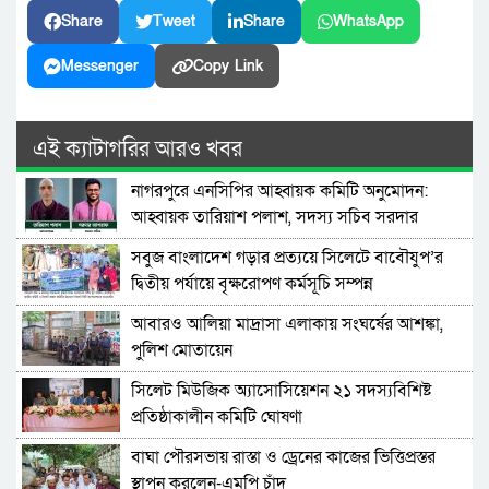
Share
Tweet
Share
WhatsApp
Messenger
Copy Link
এই ক্যাটাগরির আরও খবর
নাগরপুরে এনসিপির আহ্বায়ক কমিটি অনুমোদন:
আহ্বায়ক তারিয়াশ পলাশ, সদস্য সচিব সরদার
আশরাফ
সবুজ বাংলাদেশ গড়ার প্রত্যয়ে সিলেটে বাবৌযুপ’র
দ্বিতীয় পর্যায়ে বৃক্ষরোপণ কর্মসূচি সম্পন্ন
আবারও আলিয়া মাদ্রাসা এলাকায় সংঘর্ষের আশঙ্কা,
পুলিশ মোতায়েন
সিলেট মিউজিক অ্যাসোসিয়েশন ২১ সদস্যবিশিষ্ট
প্রতিষ্ঠাকালীন কমিটি ঘোষণা
বাঘা পৌরসভায় রাস্তা ও ড্রেনের কাজের ভিত্তিপ্রস্তর
স্থাপন করলেন-এমপি চাঁদ