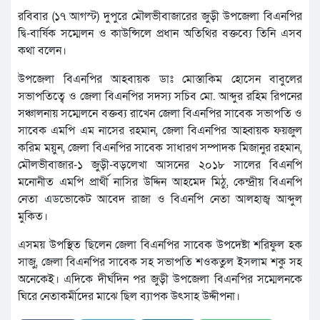
রবিবার (১৭ আগস্ট) দুপুরে মৌলভীবাজারের জুড়ী উপজেলা বিএনপির
দ্বি-বার্ষিক সম্মেলন ও কাউন্সিলে প্রধান অতিথির বক্তব্যে তিনি এসব
কথা বলেন।‌
উপজেলা বিএনপির আহবায়ক ডাঃ মোস্তাকিম হোসেন বাবুলের
সভাপতিত্বে ও জেলা বিএনপির সদস্য সচিব মো. আব্দুর রহিম রিপনের
সঞ্চালনায় সম্মেলনে বক্তব্য রাখেন জেলা বিএনপির সাবেক সভাপতি ও
সাবেক এমপি এম নাসের রহমান, জেলা বিএনপির আহ্বায়ক ফয়জুল
করিম ময়ুন, জেলা বিএনপির সাবেক সাধারণ সম্পাদক মিজানুর রহমান,
মৌলভীবাজার-১ জুড়ী-বড়লেখা আসনের ২০১৮ সালের বিএনপি
মনোনীত এমপি প্রার্থী নাসির উদ্দিন আহমেদ মিঠু, কেন্দ্রীয় বিএনপি
নেতা এডভোকেট আবেদ রাজা ও বিএনপি নেতা আলহাজ্ব আব্দুল
মুকিত।
এসময় উপস্থিত ছিলেন জেলা বিএনপির সাবেক উপদেষ্টা শরিফুল হক
সাজু, জেলা বিএনপির সাবেক সহ সভাপতি শওকতুল ইসলাম শকু সহ
অনেকেই। এদিকে দীর্ঘদিন পর জুড়ী উপজেলা বিএনপির সম্মেলনকে
ঘিরে নেতাকর্মীদের মাঝে ছিল ব্যাপক উৎসাহ উদ্দীপনা।