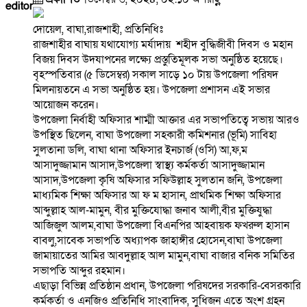
editor
দোয়েল, বাঘা,রাজশাহী, প্রতিনিধিঃ
রাজশাহীর বাঘায় যথাযোগ্য মর্যাদায় শহীদ বুদ্ধিজীবী দিবস ও মহান
বিজয় দিবস উদযাপনের লক্ষ্যে প্রস্তুতিমূলক সভা অনুষ্ঠিত হয়েছে।
বৃহস্পতিবার (৫ ডিসেম্বর) সকাল সাড়ে ১০ টায় উপজেলা পরিষদ
মিলনায়তনে এ সভা অনুষ্ঠিত হয়। উপজেলা প্রশাসন এই সভার
আয়োজন করেন।
উপজেলা নির্বাহী অফিসার শাম্মী আক্তার এর সভাপতিত্বে সভায় আরও
উপস্থিত ছিলেন, বাঘা উপজেলা সহকারী কমিশনার (ভূমি) সাবিহা
সুলতানা ডলি, বাঘা থানা অফিসার ইনচার্জ (ওসি) আ,ফ,ম
আসাদুজ্জামান আসাদ,উপজেলা স্বাস্থ‍্য কর্মকর্তা আসাদুজ্জামান
আসাদ,উপজেলা কৃষি অফিসার সফিউল্লাহ সুলতান জনি, উপজেলা
মাধ‍্যমিক শিক্ষা অফিসার আ ফ ম হাসান, প্রাথমিক শিক্ষা অফিসার
আব্দুল্লাহ আল-মামুন, বীর মুক্তিযোদ্ধা জনাব আলী,বীর মুক্তিযুদ্ধা
আজিজুল আলম,বাঘা উপজেলা বিএনপির আহবায়ক ফখরুল হাসান
বাবলু,সাবেক সভাপতি অধ্যাপক জাহাঙ্গীর হোসেন,বাঘা উপজেলা
জামায়াতের আমির আবদুল্লাহ আল মামুন,বাঘা বাজার বনিক সমিতির
সভাপতি আব্দুর রহমান।
এছাড়া বিভিন্ন প্রতিষ্ঠান প্রধান, উপজেলা পরিষদের সরকারি-বেসরকারি
কর্মকর্তা ও এনজিও প্রতিনিধি সাংবাদিক, সুধিজন এতে অংশ গ্রহন