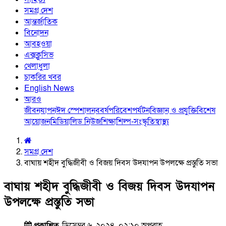
সমগ্র দেশ
আন্তর্জাতিক
বিনোদন
আবহওয়া
এক্সক্লুসিভ
খেলাধুলা
চাকরির খবর
English News
আরও
জীবনযাপন
ঈদ স্পেশাল
নববর্ষ
পরিবেশ
পর্যটন
বিজ্ঞান ও প্রযুক্তি
বিশেষ
আয়োজন
মিডিয়া
লিড নিউজ
শিক্ষা
শিল্প-সংস্কৃতি
স্বাস্থ্য
সমগ্র দেশ
বাঘায় শহীদ বুদ্ধিজীবী ও বিজয় দিবস উদযাপন উপলক্ষে প্রস্তুতি সভা
বাঘায় শহীদ বুদ্ধিজীবী ও বিজয় দিবস উদযাপন
উপলক্ষে প্রস্তুতি সভা
প্রকাশিত
ডিসেম্বর ৬, ২০২৪, ০২:১০ অপরাহ্ণ