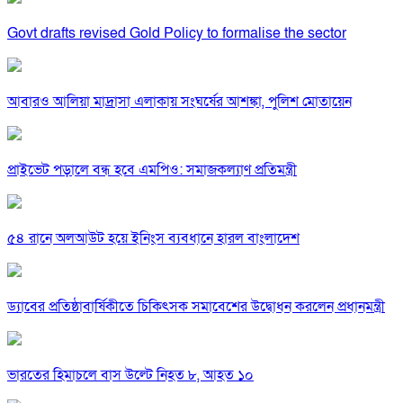
Govt drafts revised Gold Policy to formalise the sector
আবারও আলিয়া মাদ্রাসা এলাকায় সংঘর্ষের আশঙ্কা, পুলিশ মোতায়েন
প্রাইভেট পড়ালে বন্ধ হবে এমপিও: সমাজকল্যাণ প্রতিমন্ত্রী
৫৪ রানে অলআউট হয়ে ইনিংস ব্যবধানে হারল বাংলাদেশ
ড্যাবের প্রতিষ্ঠাবার্ষিকীতে চিকিৎসক সমাবেশের উদ্বোধন করলেন প্রধানমন্ত্রী
ভারতের হিমাচলে বাস উল্টে নিহত ৮, আহত ১০